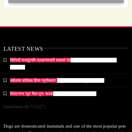
समाज
सेतो मछिन्द्रनाथ यात्रा सम्पन्न
March 13, 2026
LATEST NEWS
चिनियाँ राजदूतसँग प्रधानमन्त्री शाहको भेटवार्ता, सम्बन्ध थप प्रगाढ बनाउने
प्रतिबद्धता
सबैलामा बालिका हिंसा न्यूनीकरण र सुरक्षाबारे सचेतनामूलक छलफल
समाज-संस्कृति
ओली र लेखक पक्राउ परेपछि गृहमन्त्रीको प्रतिक्रिया ‘यो
विराटनगर जुट मिल पुनः सञ्चालन गर्न अध्ययन कार्यदल गठन
प्रतिशोध होइन, न्यायको सुरुवात हो’ — गृहमन्त्री
[sureforms id="1522"]
March 13, 2026
Dogs are domesticated mammals and one of the most popular pets