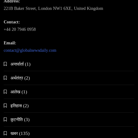
Address:
221B Baker Street, London NW1 6XE, United Kingdom
समाज
महाकुम्भ मेलामा भाइरल भएकी युवती मोनालिसाले गरिन्-
Contact:
मुस्लिम प्रेमीसँग विवाह
+44 20 7946 0958
March 13, 2026
Email:
contact@globalnewsdaily.com
अन्तर्वार्ता
(1)
अर्थतंत्र
(2)
समाज-संस्कृति
भारतको इतिहासमा पहिलोपटक मृत्यु इच्छाको अनुमति
आलेख
(1)
March 13, 2026
इतिहास
(2)
कुटनीति
(3)
खबर
(135)