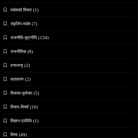
संस्कृति
मधेशकाे विचार
(1)
हुम्लामा चैतलो पर्वको रौनक, सांस्कृतिक कार्यक्रम सम्पन्न
March 13, 2026
राइजिंग-मधेश
(7)
राजनीति-कुटनीति
(134)
राजनीतिक
(8)
वन्यजन्तु
(2)
समाज
काठमाडौँमा चिरोत्थानसँगै होली पर्व शुभारम्भ
वातावरण
(2)
March 13, 2026
विकास-पूर्वाधार
(5)
विचार-विमर्श
(10)
विज्ञान-प्रविधि
(1)
विश्व
(49)
संस्कृति