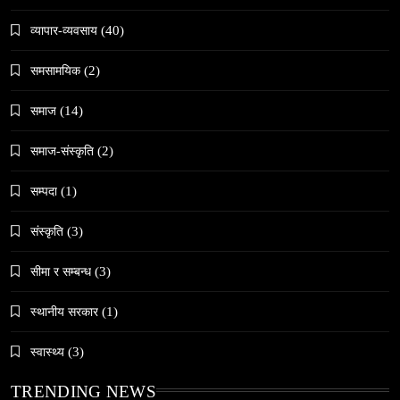
महाशिवरात्री गहिरो आध्यात्मिक यात्रा
व्यापार-व्यवसाय
(40)
March 13, 2026
समसामयिक
(2)
समाज
(14)
समाज-संस्कृति
(2)
समाज
सम्पदा
(1)
जनकपुरधाममा ‘मधेस प्रादेशिक ललितकला प्रदर्शनी
२०८२’ सुरु
संस्कृति
(3)
March 13, 2026
सीमा र सम्बन्ध
(3)
स्थानीय सरकार
(1)
स्वास्थ्य
(3)
समाज
TRENDING NEWS
अलउला: साउदी अरबको रेगिस्तानी मोती र सांस्कृतिक