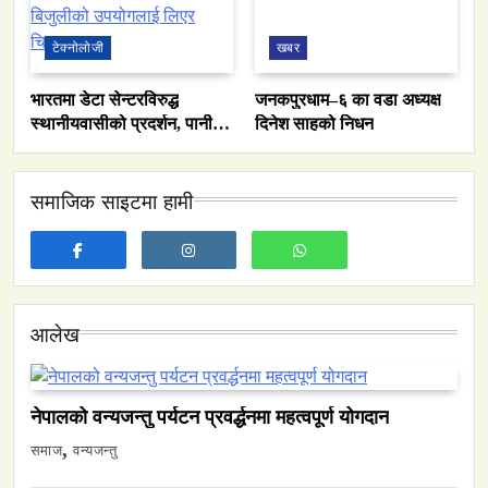
टेक्नोलोजी
खबर
भारतमा डेटा सेन्टरविरुद्ध
जनकपुरधाम–६ का वडा अध्यक्ष
स्थानीयवासीको प्रदर्शन, पानी र
दिनेश साहको निधन
बिजुलीको उपयोगलाई लिएर
चिन्ता
समाजिक साइटमा हामी
आलेख
समाज
नेपालमा युनिफिकेशन चर्चको सम्बन्ध उजागर
नेपालको वन्यजन्तु पर्यटन प्रवर्द्धनमा महत्वपूर्ण योगदान
March 13, 2026
समाज
वन्यजन्तु