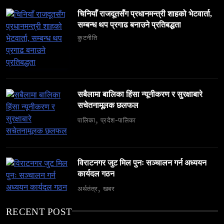
सम्पदाको केन्द्र
चिनियाँ राजदूतसँग प्रधानमन्त्री शाहको भेटवार्ता,
सम्बन्ध थप प्रगाढ बनाउने प्रतिबद्धता
March 13, 2026
कुटनीति
समाज
सबैलामा बालिका हिंसा न्यूनीकरण र सुरक्षाबारे
सचेतनामूलक छलफल
६ महिनामा ३३३ विदेशी नागरिक निष्कासित — ओभरस्टे,
गैरकानुनी गतिविधि र धर्म प्रचारसम्म
पालिका
प्रदेश-पालिका
March 13, 2026
विराटनगर जुट मिल पुनः सञ्चालन गर्न अध्ययन
कार्यदल गठन
अर्थतंत्र
खबर
व्यापार-व्यवसाय
समाज
RECENT POST
टक्सारको परम्परागत धातु उद्योग संकटमा