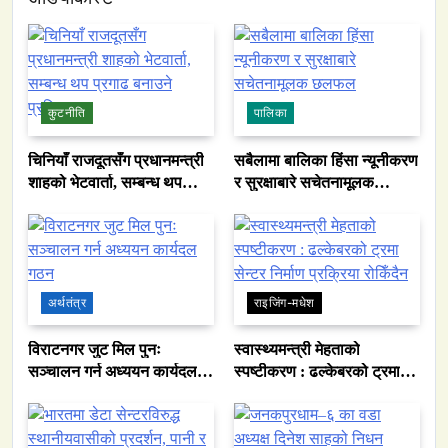
कुटनीति
पालिका
चिनियाँ राजदूतसँग प्रधानमन्त्री
सबैलामा बालिका हिंसा न्यूनीकरण
शाहको भेटवार्ता, सम्बन्ध थप
र सुरक्षाबारे सचेतनामूलक
प्रगाढ बनाउने प्रतिबद्धता
छलफल
अर्थतंत्र
राइजिंग-मधेश
विराटनगर जुट मिल पुनः
स्वास्थ्यमन्त्री मेहताको
सञ्चालन गर्न अध्ययन कार्यदल
स्पष्टीकरण : ढल्केबरको ट्रमा
गठन
सेन्टर निर्माण प्रक्रिया रोकिँदैन