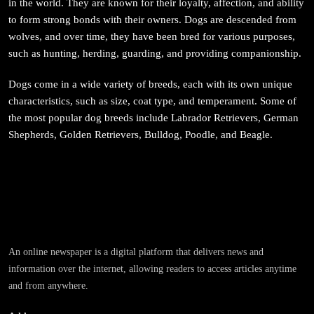
in the world. They are known for their loyalty, affection, and ability
to form strong bonds with their owners. Dogs are descended from
wolves, and over time, they have been bred for various purposes,
सम्पदा
such as hunting, herding, guarding, and providing companionship.
जनकपुर सहित तराई मधेसका विभिन्न स्थानहरूमा पर्व छठ
सम्पन्न
Dogs come in a wide variety of breeds, each with its own unique
March 13, 2026
characteristics, such as size, coat type, and temperament. Some of
the most popular dog breeds include Labrador Retrievers, German
Shepherds, Golden Retrievers, Bulldog, Poodle, and Beagle.
संस्कृति
आज साँझ अस्ताउँदो सूर्यलाई अर्घ्य
March 13, 2026
An online newspaper is a digital platform that delivers news and
information over the internet, allowing readers to access articles anytime
and from anywhere.