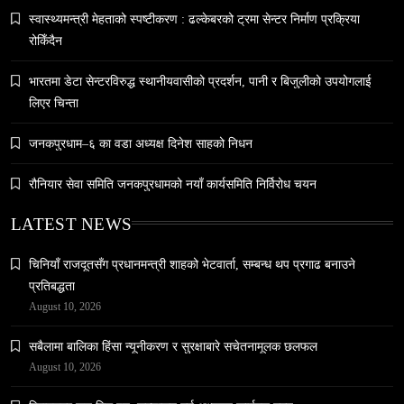
March 13, 2026
स्वास्थ्यमन्त्री मेहताको स्पष्टीकरण : ढल्केबरको ट्रमा सेन्टर निर्माण प्रक्रिया
रोकिँदैन
भारतमा डेटा सेन्टरविरुद्ध स्थानीयवासीको प्रदर्शन, पानी र बिजुलीको उपयोगलाई
लिएर चिन्ता
जनकपुरधाम–६ का वडा अध्यक्ष दिनेश साहको निधन
समाज
नेपालमा युनिफिकेशन चर्चको सम्बन्ध उजागर
रौनियार सेवा समिति जनकपुरधामको नयाँ कार्यसमिति निर्विरोध चयन
March 13, 2026
LATEST NEWS
चिनियाँ राजदूतसँग प्रधानमन्त्री शाहको भेटवार्ता, सम्बन्ध थप प्रगाढ बनाउने
प्रतिबद्धता
August 10, 2026
वन्यजन्तु
वातावरण
सबैलामा बालिका हिंसा न्यूनीकरण र सुरक्षाबारे सचेतनामूलक छलफल
नेपालको वन्यजन्तु पर्यटन प्रवर्द्धनमा महत्वपूर्ण योगदान
August 10, 2026
March 13, 2026