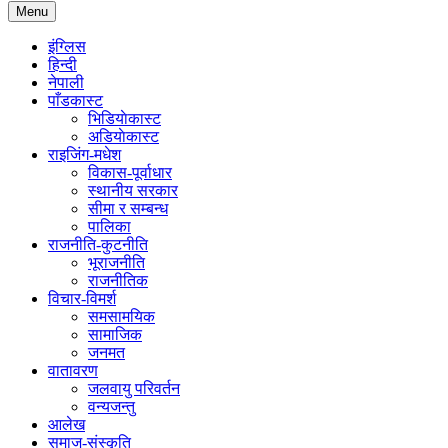
Menu
इंग्लिस
हिन्दी
नेपाली
पाँडकास्ट
भिडियाेकास्ट
अडियाेकास्ट
राइजिंग-मधेश
विकास-पूर्वाधार
स्थानीय सरकार
सीमा र सम्बन्ध
पालिका
राजनीति-कुटनीति
भूराजनीति
राजनीतिक
विचार-विमर्श
समसामयिक
सामाजिक
जनमत
वातावरण
जलवायु परिवर्तन
वन्यजन्तु
आलेख
समाज-संस्कृति