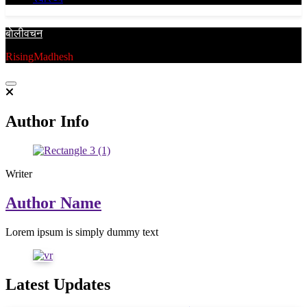
बाेलीवचन
RisingMadhesh
Author Info
Writer
Author Name
Lorem ipsum is simply dummy text
Latest Updates