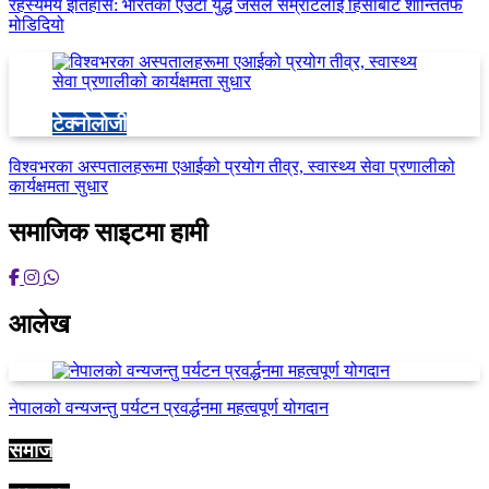
रहस्यमय इतिहास: भारतको एउटा युद्ध जसले सम्राटलाई हिंसाबाट शान्तितर्फ
मोडिदियो
टेक्नोलोजी
विश्वभरका अस्पतालहरूमा एआईको प्रयोग तीव्र, स्वास्थ्य सेवा प्रणालीको
कार्यक्षमता सुधार
समाजिक साइटमा हामी
आलेख
नेपालको वन्यजन्तु पर्यटन प्रवर्द्धनमा महत्वपूर्ण योगदान
समाज