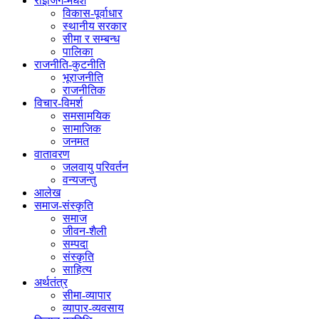
राइजिंग-मधेश
विकास-पूर्वाधार
स्थानीय सरकार
सीमा र सम्बन्ध
पालिका
राजनीति-कुटनीति
भूराजनीति
राजनीतिक
विचार-विमर्श
समसामयिक
सामाजिक
जनमत
वातावरण
जलवायु परिवर्तन
वन्यजन्तु
आलेख
समाज-संस्कृति
समाज
जीवन-शैली
सम्पदा
संस्कृति
साहित्य
अर्थतंत्र
सीमा-व्यापार
व्यापार-व्यवसाय