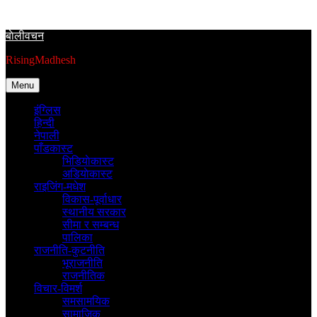
Skip
to
बाेलीवचन
content
RisingMadhesh
Menu
इंग्लिस
हिन्दी
नेपाली
पाँडकास्ट
भिडियाेकास्ट
अडियाेकास्ट
राइजिंग-मधेश
विकास-पूर्वाधार
स्थानीय सरकार
सीमा र सम्बन्ध
पालिका
राजनीति-कुटनीति
भूराजनीति
राजनीतिक
विचार-विमर्श
समसामयिक
सामाजिक