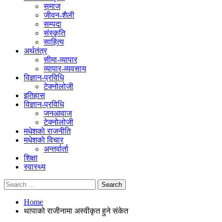
समाज
जीवन-शैली
सम्पदा
संस्कृति
साहित्य
अर्थतंत्र
सीमा-व्यापार
व्यापार-व्यवसाय
विज्ञान-प्रविधि
टेक्नोलोजी
इतिहास
विज्ञान-प्रविधि
जनआवाज
टेक्नोलोजी
मधेशकाे राजनीति
मधेशकाे विचार
अन्तर्वार्ता
शिक्षा
स्वास्थ्य
Home
थापाको राजीनामा अस्वीकृत हुने संकेत