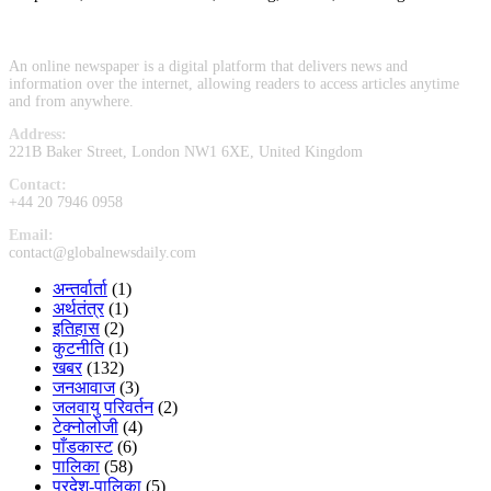
An online newspaper is a digital platform that delivers news and
information over the internet, allowing readers to access articles anytime
and from anywhere.
Address:
221B Baker Street, London NW1 6XE, United Kingdom
Contact:
+44 20 7946 0958
Email:
contact@globalnewsdaily.com
अन्तर्वार्ता
(1)
अर्थतंत्र
(1)
इतिहास
(2)
कुटनीति
(1)
खबर
(132)
जनआवाज
(3)
जलवायु परिवर्तन
(2)
टेक्नोलोजी
(4)
पाँडकास्ट
(6)
पालिका
(58)
प्रदेश-पालिका
(5)