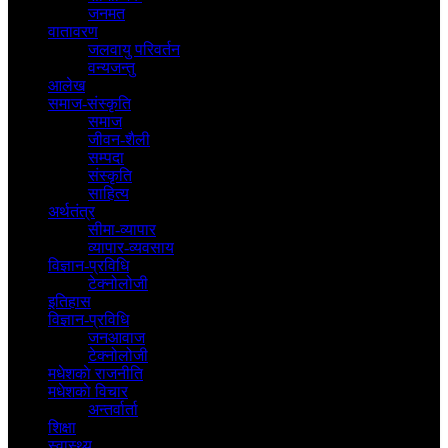
जनमत
वातावरण
जलवायु परिवर्तन
वन्यजन्तु
आलेख
समाज-संस्कृति
समाज
जीवन-शैली
सम्पदा
संस्कृति
साहित्य
अर्थतंत्र
सीमा-व्यापार
व्यापार-व्यवसाय
विज्ञान-प्रविधि
टेक्नोलोजी
इतिहास
विज्ञान-प्रविधि
जनआवाज
टेक्नोलोजी
मधेशकाे राजनीति
मधेशकाे विचार
अन्तर्वार्ता
शिक्षा
स्वास्थ्य