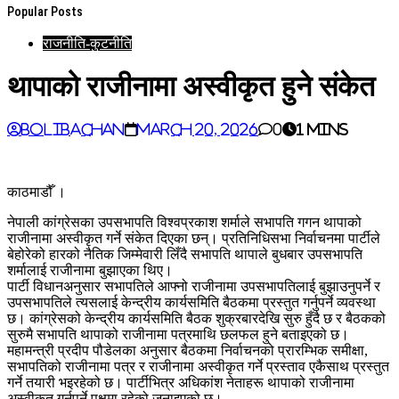
Popular Posts
राजनीति-कुटनीति
थापाको राजीनामा अस्वीकृत हुने संकेत
BoliBachan
March 20, 2026
0
1 mins
काठमाडौँ ।
नेपाली कांग्रेसका उपसभापति विश्वप्रकाश शर्माले सभापति गगन थापाको
राजीनामा अस्वीकृत गर्ने संकेत दिएका छन्। प्रतिनिधिसभा निर्वाचनमा पार्टीले
बेहोरेको हारको नैतिक जिम्मेवारी लिँदै सभापति थापाले बुधबार उपसभापति
शर्मालाई राजीनामा बुझाएका थिए।
पार्टी विधानअनुसार सभापतिले आफ्नो राजीनामा उपसभापतिलाई बुझाउनुपर्ने र
उपसभापतिले त्यसलाई केन्द्रीय कार्यसमिति बैठकमा प्रस्तुत गर्नुपर्ने व्यवस्था
छ। कांग्रेसको केन्द्रीय कार्यसमिति बैठक शुक्रबारदेखि सुरु हुँदै छ र बैठकको
सुरुमै सभापति थापाको राजीनामा पत्रमाथि छलफल हुने बताइएको छ।
महामन्त्री प्रदीप पौडेलका अनुसार बैठकमा निर्वाचनको प्रारम्भिक समीक्षा,
सभापतिको राजीनामा पत्र र राजीनामा अस्वीकृत गर्ने प्रस्ताव एकैसाथ प्रस्तुत
गर्ने तयारी भइरहेको छ। पार्टीभित्र अधिकांश नेताहरू थापाको राजीनामा
अस्वीकृत गर्नुपर्ने पक्षमा रहेको जनाइएको छ।