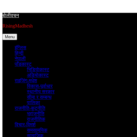
Skip
to
बाेलीवचन
content
RisingMadhesh
Menu
इंग्लिस
हिन्दी
नेपाली
पाँडकास्ट
भिडियाेकास्ट
अडियाेकास्ट
राइजिंग-मधेश
विकास-पूर्वाधार
स्थानीय सरकार
सीमा र सम्बन्ध
पालिका
राजनीति-कुटनीति
भूराजनीति
राजनीतिक
विचार-विमर्श
समसामयिक
सामाजिक