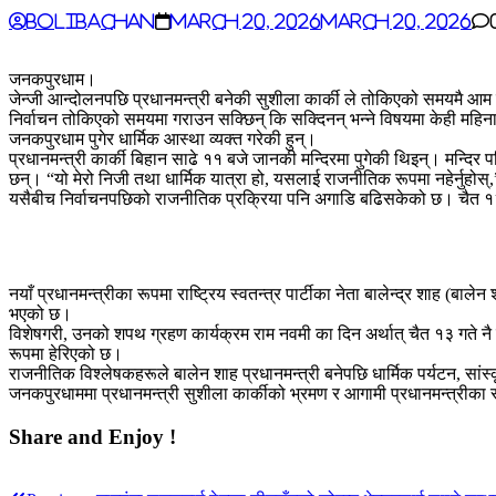
BoliBachan
March 20, 2026
March 20, 2026
जनकपुरधाम।
जेन्जी आन्दोलनपछि प्रधानमन्त्री बनेकी सुशीला कार्की ले तोकिएको समयमै आम न
निर्वाचन तोकिएको समयमा गराउन सक्छिन् कि सक्दिनन् भन्ने विषयमा केही महिनायत
जनकपुरधाम पुगेर धार्मिक आस्था व्यक्त गरेकी हुन्।
प्रधानमन्त्री कार्की बिहान साढे ११ बजे जानकी मन्दिरमा पुगेकी थिइन्। मन्दिर
छन्। “यो मेरो निजी तथा धार्मिक यात्रा हो, यसलाई राजनीतिक रूपमा नहेर्नुहो
यसैबीच निर्वाचनपछिको राजनीतिक प्रक्रिया पनि अगाडि बढिसकेको छ। चैत १२ गत
नयाँ प्रधानमन्त्रीका रूपमा राष्ट्रिय स्वतन्त्र पार्टीका नेता बालेन्द्र शाह (ब
भएको छ।
विशेषगरी, उनको शपथ ग्रहण कार्यक्रम राम नवमी का दिन अर्थात् चैत १३ गते नै त
रूपमा हेरिएको छ।
राजनीतिक विश्लेषकहरूले बालेन शाह प्रधानमन्त्री बनेपछि धार्मिक पर्यटन, स
जनकपुरधाममा प्रधानमन्त्री सुशीला कार्कीको भ्रमण र आगामी प्रधानमन्त्रीका र
Share and Enjoy !