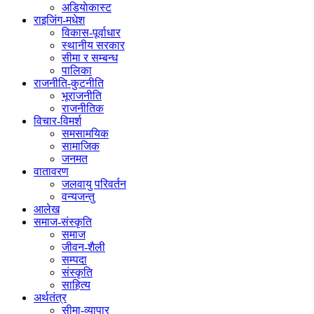
अडियाेकास्ट
राइजिंग-मधेश
विकास-पूर्वाधार
स्थानीय सरकार
सीमा र सम्बन्ध
पालिका
राजनीति-कुटनीति
भूराजनीति
राजनीतिक
विचार-विमर्श
समसामयिक
सामाजिक
जनमत
वातावरण
जलवायु परिवर्तन
वन्यजन्तु
आलेख
समाज-संस्कृति
समाज
जीवन-शैली
सम्पदा
संस्कृति
साहित्य
अर्थतंत्र
सीमा-व्यापार