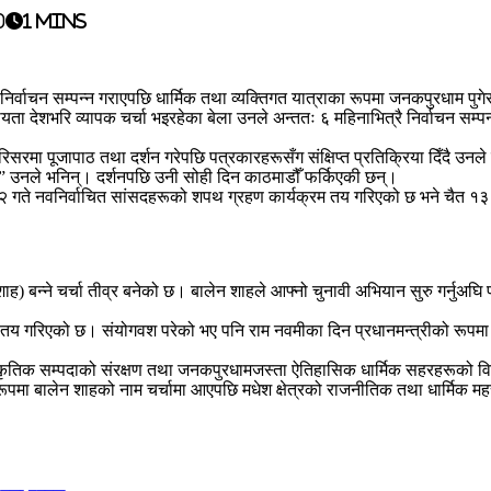
0
1 mins
िर्वाचन सम्पन्न गराएपछि धार्मिक तथा व्यक्तिगत यात्राका रूपमा जनकपुरधाम पुगे
ा देशभरि व्यापक चर्चा भइरहेका बेला उनले अन्ततः ६ महिनाभित्रै निर्वाचन सम्पन्
 परिसरमा पूजापाठ तथा दर्शन गरेपछि पत्रकारहरूसँग संक्षिप्त प्रतिक्रिया दिँदै 
स्,” उनले भनिन्। दर्शनपछि उनी सोही दिन काठमाडौँ फर्किएकी छन्।
े नवनिर्वाचित सांसदहरूको शपथ ग्रहण कार्यक्रम तय गरिएको छ भने चैत १३ गते नय
ालेन शाह) बन्ने चर्चा तीव्र बनेको छ। बालेन शाहले आफ्नो चुनावी अभियान सुरु गर्न
य गरिएको छ। संयोगवश परेको भए पनि राम नवमीका दिन प्रधानमन्त्रीको रूपमा शपथ ग्
ांस्कृतिक सम्पदाको संरक्षण तथा जनकपुरधामजस्ता ऐतिहासिक धार्मिक सहरहरूको 
ूपमा बालेन शाहको नाम चर्चामा आएपछि मधेश क्षेत्रको राजनीतिक तथा धार्मिक महत्