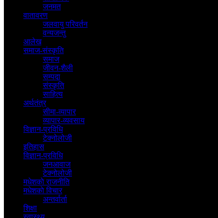
जनमत
वातावरण
जलवायु परिवर्तन
वन्यजन्तु
आलेख
समाज-संस्कृति
समाज
जीवन-शैली
सम्पदा
संस्कृति
साहित्य
अर्थतंत्र
सीमा-व्यापार
व्यापार-व्यवसाय
विज्ञान-प्रविधि
टेक्नोलोजी
इतिहास
विज्ञान-प्रविधि
जनआवाज
टेक्नोलोजी
मधेशकाे राजनीति
मधेशकाे विचार
अन्तर्वार्ता
शिक्षा
स्वास्थ्य