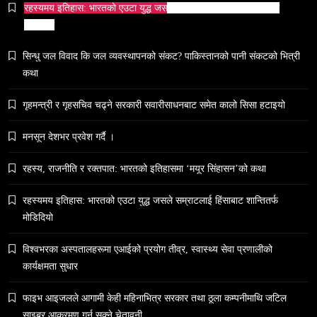
रहस्यमय इतिहास: भारतको एउटा युद्ध जसले सम्राटलाई हिंसाबाट शान्तितर्फ
मोडिदियो
समाज
सिन्धु जल विवाद कि जल व्यवस्थापनको संकट? पाकिस्तानको पानी संकटको भित्री
५० लाख’ शुल्कको वास्तविकता: अल्टर्नेटिभ B-स्कूलहरूले
कथा
नदेखाउने कठोर सत्य
March 23, 2026
गृहमन्त्री र गृहसचिव चढ्ने सरकारी सवारीसाधनबाट समेत कालो सिसा हटाइयो
मनसून देशभर प्रवेश गर्दै ।
रहस्य, राजनीति र रक्तपात: भारतको इतिहासमा ‘मयूर सिंहासन’को कथा
रहस्यमय इतिहास: भारतको एउटा युद्ध जसले सम्राटलाई हिंसाबाट शान्तितर्फ
समाज
मोडिदियो
नेपालमा युनिफिकेशन चर्चको सम्बन्ध उजागर
March 23, 2026
विश्वभरका अस्पतालहरूमा एआईको प्रयोग तीव्र, स्वास्थ्य सेवा प्रणालीको
कार्यक्षमता सुधार
फाइभ आइजलले आगामी केही महिनाभित्र सरकार तथा ठूला कम्पनीमाथि जटिल
साइबर आक्रमण गर्न सक्ने चेतावनी