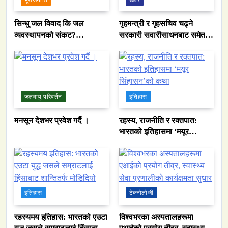
भूराजनीति
खबर
सिन्धु जल विवाद कि जल
गृहमन्त्री र गृहसचिव चढ्ने
व्यवस्थापनको संकट?
सरकारी सवारीसाधनबाट समेत
पाकिस्तानको पानी संकटको
कालो सिसा हटाइयो
भित्री कथा
जलवायु परिवर्तन
इतिहास
मनसून देशभर प्रवेश गर्दै ।
रहस्य, राजनीति र रक्तपात:
भारतको इतिहासमा ‘मयूर
सिंहासन’को कथा
इतिहास
टेक्नोलोजी
रहस्यमय इतिहास: भारतको एउटा
विश्वभरका अस्पतालहरूमा