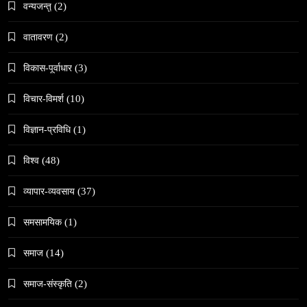
वन्यजन्तु
(2)
वातावरण
(2)
विकास-पूर्वाधार
(3)
संस्कृति
विचार-विमर्श
(10)
महाशिवरात्री गहिरो आध्यात्मिक यात्रा
March 23, 2026
विज्ञान-प्रविधि
(1)
विश्व
(48)
व्यापार-व्यवसाय
(37)
समसामयिक
(1)
समाज
जनकपुरधाममा ‘मधेस प्रादेशिक ललितकला प्रदर्शनी
समाज
(14)
२०८२’ सुरु
March 23, 2026
समाज-संस्कृति
(2)