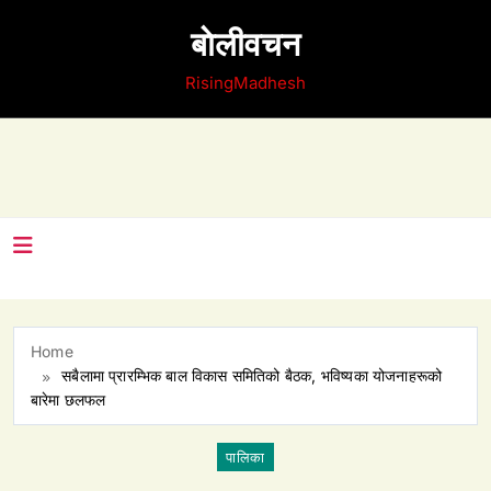
Skip
बाेलीवचन
to
content
RisingMadhesh
Home
सबैलामा प्रारम्भिक बाल विकास समितिको बैठक, भविष्यका योजनाहरूको
बारेमा छलफल
पालिका