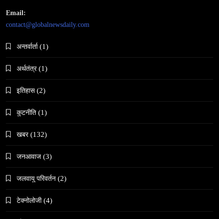
March 23, 2026
Email:
contact@globalnewsdaily.com
अन्तर्वार्ता
(1)
अर्थतंत्र
(1)
समाज
इतिहास
(2)
नेपालमा गोरखकाली पूजाको विशेष महत्व
March 23, 2026
कुटनीति
(1)
खबर
(132)
जनआवाज
(3)
जलवायु परिवर्तन
(2)
समाज
वेव स्टोरी डिजिटल कथाको नयाँ रूप
टेक्नोलोजी
(4)
March 23, 2026