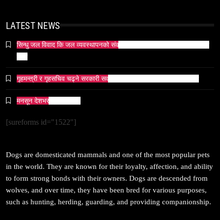
प्रतिशोध होइन, न्यायको सुरुवात हो’ — गृहमन्त्री
March 23, 2026
LATEST NEWS
सिन्धु जल विवाद कि जल व्यवस्थापनको संकट? पाकिस्तानको पानी संकटको भित्री
कथा
गृहमन्त्री र गृहसचिव चढ्ने सरकारी सवारीसाधनबाट समेत कालो सिसा हटाइयो
सम्पदा
मनसून देशभर प्रवेश गर्दै ।
जनकपुर सहित तराई मधेसका विभिन्न स्थानहरूमा पर्व छठ
सम्पन्न
[sureforms id="1522"]
March 23, 2026
Dogs are domesticated mammals and one of the most popular pets
in the world. They are known for their loyalty, affection, and ability
to form strong bonds with their owners. Dogs are descended from
wolves, and over time, they have been bred for various purposes,
संस्कृति
such as hunting, herding, guarding, and providing companionship.
आज साँझ अस्ताउँदो सूर्यलाई अर्घ्य