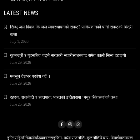
LATEST NEWS
वन्यजन्तु
वातावरण
सिन्धु जल विवाद कि जल व्यवस्थापनको संकट? पाकिस्तानको पानी संकटको भित्री
नेपालको वन्यजन्तु पर्यटन प्रवर्द्धनमा महत्वपूर्ण योगदान
कथा
March 23, 2026
July 1, 2026
गृहमन्त्री र गृहसचिव चढ्ने सरकारी सवारीसाधनबाट समेत कालो सिसा हटाइयो
June 29, 2026
मनसून देशभर प्रवेश गर्दै ।
June 29, 2026
समाज
हनुमान जयन्ती आज मनाइँदै
रहस्य, राजनीति र रक्तपात: भारतको इतिहासमा ‘मयूर सिंहासन’को कथा
March 23, 2026
June 25, 2026
इंग्लिस
हिन्दी
नेपाली
पाँडकास्ट
राइजिंग-मधेश
राजनीति-कुटनीति
विचार-विमर्श
वातावरण