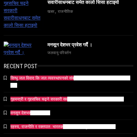
सवारीसाधनबाट समेत कालो सिसा हटाइयो
खबर
राजनीतिक
व्यापार-व्यवसाय
समाज
टक्सारको परम्परागत धातु उद्योग संकटमा
मनसून देशभर प्रवेश गर्दै ।
March 23, 2026
जलवायु परिवर्तन
RECENT POST
सिन्धु जल विवाद कि जल व्यवस्थापनको संकट? पाकिस्तानको पानी संकटको भित्री
कथा
समाज
गृहमन्त्री र गृहसचिव चढ्ने सरकारी सवारीसाधनबाट समेत कालो सिसा हटाइयो
भारतको सांस्कृतिक सम्पत्ति पुनर्स्थापना कूटनीति: एक नयाँ
वैश्विक अभियान
मनसून देशभर प्रवेश गर्दै ।
March 23, 2026
रहस्य, राजनीति र रक्तपात: भारतको इतिहासमा ‘मयूर सिंहासन’को कथा