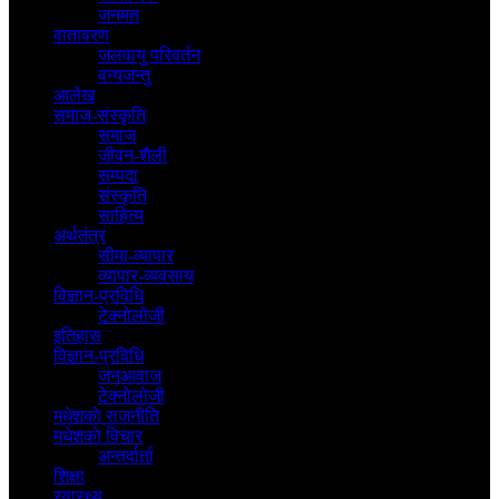
जनमत
वातावरण
जलवायु परिवर्तन
वन्यजन्तु
आलेख
समाज-संस्कृति
समाज
जीवन-शैली
सम्पदा
संस्कृति
साहित्य
अर्थतंत्र
सीमा-व्यापार
व्यापार-व्यवसाय
विज्ञान-प्रविधि
टेक्नोलोजी
इतिहास
विज्ञान-प्रविधि
जनआवाज
टेक्नोलोजी
मधेशकाे राजनीति
मधेशकाे विचार
अन्तर्वार्ता
शिक्षा
स्वास्थ्य