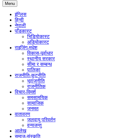
Menu
इंग्लिस
हिन्दी
नेपाली
पाँडकास्ट
भिडियाेकास्ट
अडियाेकास्ट
राइजिंग-मधेश
विकास-पूर्वाधार
स्थानीय सरकार
सीमा र सम्बन्ध
पालिका
राजनीति-कुटनीति
भूराजनीति
राजनीतिक
विचार-विमर्श
समसामयिक
सामाजिक
जनमत
वातावरण
जलवायु परिवर्तन
वन्यजन्तु
आलेख
समाज-संस्कृति