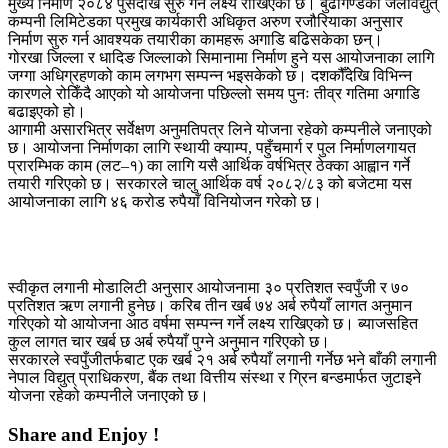
मुख्य निर्माण २०८४ पुसदेखि सुरु गर्ने लक्ष्य राखिएको छ। बुढीगण्डकी जलविद्युत्
कम्पनी लिमिटेडका प्रमुख कार्यकारी अधिकृत अरुण रजौरियाका अनुसार
निर्माण सुरु गर्न आवश्यक तयारीका कामहरू अगाडि बढिसकेका छन्।
गोरखा जिल्ला र धादिङ जिल्लाको सिमानामा निर्माण हुने यस आयोजनाका लागि
जग्गा अधिग्रहणको काम लगभग सम्पन्न भइसकेको छ। दशकौँदेखि विभिन्न
कारणले रोकिँदै आएको यो आयोजना पछिल्लो समय पुनः तीव्र गतिमा अगाडि
बढाइएको हो।
आगामी असारभित्र सर्वेक्षण अनुमतिपत्र लिने योजना रहेको कम्पनीले जनाएको
छ। आयोजना निर्माणका लागि स्थायी क्याम्प, पहुँचमार्ग र पुल निर्माणलगायत
प्रारम्भिक काम (लट–१) का लागि यसै आर्थिक वर्षभित्र ठेक्का आह्वान गर्ने
तयारी गरिएको छ। सरकारले चालु आर्थिक वर्ष २०८२/८३ को बजेटमा यस
आयोजनाका लागि ४६ करोड रुपैयाँ विनियोजन गरेको छ।
स्वीकृत लगानी मोडालिटी अनुसार आयोजनामा ३० प्रतिशत स्वपुँजी र ७०
प्रतिशत ऋण लगानी हुनेछ। करिब तीन खर्ब ७४ अर्ब रुपैयाँ लागत अनुमान
गरिएको यो आयोजना आठ वर्षमा सम्पन्न गर्ने लक्ष्य राखिएको छ। ब्याजसहित
कुल लागत चार खर्ब छ अर्ब रुपैयाँ पुग्ने अनुमान गरिएको छ।
सरकारले स्वपुँजीतर्फबाट एक खर्ब २१ अर्ब रुपैयाँ लगानी गर्नेछ भने बाँकी लगानी
नेपाल विद्युत् प्राधिकरण, बैंक तथा वित्तीय संस्था र ग्रिन बन्डमार्फत जुटाइने
योजना रहेको कम्पनीले जनाएको छ।
Share and Enjoy !