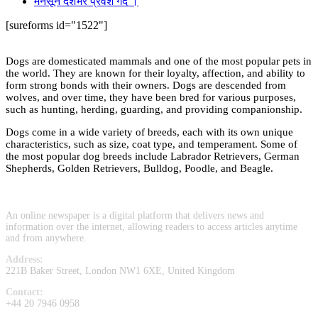
मनसून देशभर प्रवेश गर्दै ।
[sureforms id="1522"]
Dogs are domesticated mammals and one of the most popular pets in
the world. They are known for their loyalty, affection, and ability to
form strong bonds with their owners. Dogs are descended from
wolves, and over time, they have been bred for various purposes,
such as hunting, herding, guarding, and providing companionship.
Dogs come in a wide variety of breeds, each with its own unique
characteristics, such as size, coat type, and temperament. Some of
the most popular dog breeds include Labrador Retrievers, German
Shepherds, Golden Retrievers, Bulldog, Poodle, and Beagle.
An online newspaper is a digital platform that delivers news and
information over the internet, allowing readers to access articles anytime
and from anywhere.
Address:
221B Baker Street, London NW1 6XE, United Kingdom
Contact:
+44 20 7946 0958