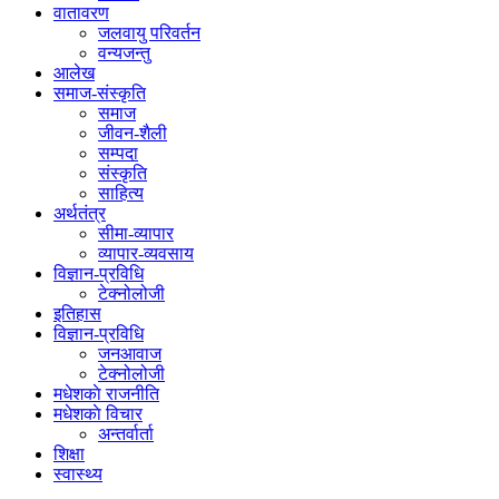
वातावरण
जलवायु परिवर्तन
वन्यजन्तु
आलेख
समाज-संस्कृति
समाज
जीवन-शैली
सम्पदा
संस्कृति
साहित्य
अर्थतंत्र
सीमा-व्यापार
व्यापार-व्यवसाय
विज्ञान-प्रविधि
टेक्नोलोजी
इतिहास
विज्ञान-प्रविधि
जनआवाज
टेक्नोलोजी
मधेशकाे राजनीति
मधेशकाे विचार
अन्तर्वार्ता
शिक्षा
स्वास्थ्य