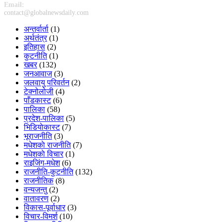
Email:
contact@globalnewsdaily.com
अन्तर्वार्ता
(1)
अर्थतंत्र
(1)
इतिहास
(2)
कुटनीति
(1)
खबर
(132)
जनआवाज
(3)
जलवायु परिवर्तन
(2)
टेक्नोलोजी
(4)
पाँडकास्ट
(6)
पालिका
(58)
प्रदेश-पालिका
(5)
भिडियाेकास्ट
(7)
भूराजनीति
(3)
मधेशकाे राजनीति
(7)
मधेशकाे विचार
(1)
राइजिंग-मधेश
(6)
राजनीति-कुटनीति
(132)
राजनीतिक
(8)
वन्यजन्तु
(2)
वातावरण
(2)
विकास-पूर्वाधार
(3)
विचार-विमर्श
(10)