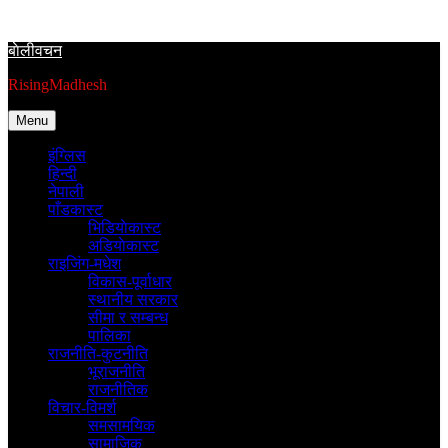
Skip
to
बाेलीवचन
content
RisingMadhesh
Menu
इंग्लिस
हिन्दी
नेपाली
पाँडकास्ट
भिडियाेकास्ट
अडियाेकास्ट
राइजिंग-मधेश
विकास-पूर्वाधार
स्थानीय सरकार
सीमा र सम्बन्ध
पालिका
राजनीति-कुटनीति
भूराजनीति
राजनीतिक
विचार-विमर्श
समसामयिक
सामाजिक