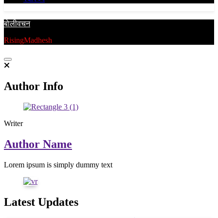
बाेलीवचन
RisingMadhesh
Author Info
Writer
Author Name
Lorem ipsum is simply dummy text
Latest Updates