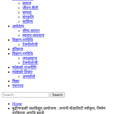
समाज
जीवन-शैली
सम्पदा
संस्कृति
साहित्य
अर्थतंत्र
सीमा-व्यापार
व्यापार-व्यवसाय
विज्ञान-प्रविधि
टेक्नोलोजी
इतिहास
विज्ञान-प्रविधि
जनआवाज
टेक्नोलोजी
मधेशकाे राजनीति
मधेशकाे विचार
अन्तर्वार्ता
शिक्षा
स्वास्थ्य
Home
बुढीगण्डकी जलविद्युत् आयोजना : लगानी मोडालिटी स्वीकृत, निर्माण
प्रक्रिया अगाडि बढ्यो