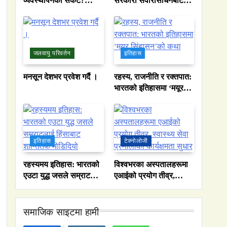
व्यवस्थापनको संकट?
सरकारी सवारीसाधनबाट
पाकिस्तानको पानी संकटको
समेत कालो सिसा हटाइयो
भित्री कथा
जलवायु परिवर्तन
इतिहास
मनसून देशभर प्रवेश गर्दै ।
रहस्य, राजनीति र रक्तपात:
भारतको इतिहासमा ‘मयूर
सिंहासन’को कथा
इतिहास
टेक्नोलोजी
रहस्यमय इतिहास: भारतको
विश्वभरका अस्पतालहरूमा
एउटा युद्ध जसले सम्राटलाई
एआईको प्रयोग तीव्र,
हिंसाबाट शान्तितर्फ
स्वास्थ्य सेवा प्रणालीको
मोडिदियो
कार्यक्षमता सुधार
समाजिक साइटमा हामी