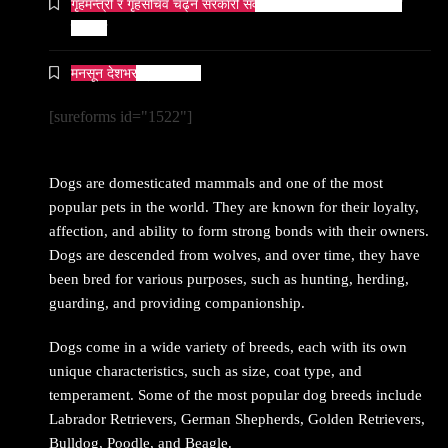
गृहमन्त्री र गृहसचिव चढ्ने सरकारी सवारीसाधनबाट समेत कालो सिसा
हटाइयो
मनसून देशभर प्रवेश गर्दै ।
[sureforms id="1522"]
Dogs are domesticated mammals and one of the most
popular pets in the world. They are known for their loyalty,
affection, and ability to form strong bonds with their owners.
Dogs are descended from wolves, and over time, they have
been bred for various purposes, such as hunting, herding,
guarding, and providing companionship.
Dogs come in a wide variety of breeds, each with its own
unique characteristics, such as size, coat type, and
temperament. Some of the most popular dog breeds include
Labrador Retrievers, German Shepherds, Golden Retrievers,
Bulldog, Poodle, and Beagle.