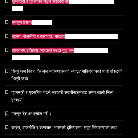
गृहमन्त्री र गृहसचिव चढ्ने सरकारी सवारीसाधनबाट समेत कालो सिसा
March 24, 2026
हटाइयो
मनसून देशभर प्रवेश गर्दै ।
रहस्य, राजनीति र रक्तपात: भारतको इतिहासमा ‘मयूर सिंहासन’को कथा
संस्कृति
रहस्यमय इतिहास: भारतको एउटा युद्ध जसले सम्राटलाई हिंसाबाट
आज साँझ अस्ताउँदो सूर्यलाई अर्घ्य
शान्तितर्फ मोडिदियो
March 24, 2026
सिन्धु जल विवाद कि जल व्यवस्थापनको संकट? पाकिस्तानको पानी संकटको
भित्री कथा
गृहमन्त्री र गृहसचिव चढ्ने सरकारी सवारीसाधनबाट समेत कालो सिसा
समाज
हटाइयो
महाकुम्भ मेलामा भाइरल भएकी युवती मोनालिसाले
गरिन्- मुस्लिम प्रेमीसँग विवाह
मनसून देशभर प्रवेश गर्दै ।
March 24, 2026
रहस्य, राजनीति र रक्तपात: भारतको इतिहासमा ‘मयूर सिंहासन’को कथा