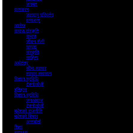
जनमत
वातावरण
जलवायु परिवर्तन
वन्यजन्तु
आलेख
समाज-संस्कृति
समाज
जीवन-शैली
सम्पदा
संस्कृति
साहित्य
अर्थतंत्र
सीमा-व्यापार
व्यापार-व्यवसाय
विज्ञान-प्रविधि
टेक्नोलोजी
इतिहास
विज्ञान-प्रविधि
जनआवाज
टेक्नोलोजी
मधेशकाे राजनीति
मधेशकाे विचार
अन्तर्वार्ता
शिक्षा
स्वास्थ्य