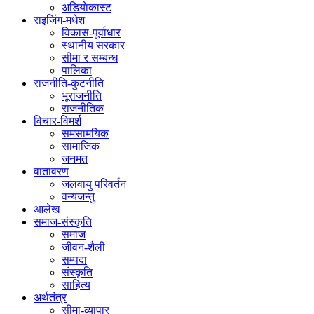
अडियाेकास्ट
राइजिंग-मधेश
विकास-पूर्वाधार
स्थानीय सरकार
सीमा र सम्बन्ध
पालिका
राजनीति-कुटनीति
भूराजनीति
राजनीतिक
विचार-विमर्श
समसामयिक
सामाजिक
जनमत
वातावरण
जलवायु परिवर्तन
वन्यजन्तु
आलेख
समाज-संस्कृति
समाज
जीवन-शैली
सम्पदा
संस्कृति
साहित्य
अर्थतंत्र
सीमा-व्यापार