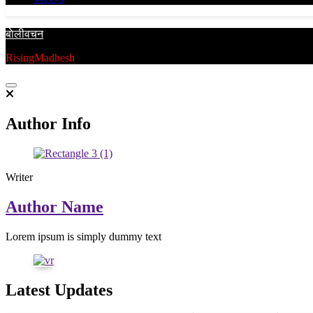
बाेलीवचन
RisingMadhesh
Author Info
Writer
Author Name
Lorem ipsum is simply dummy text
Latest Updates