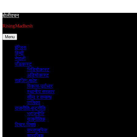
Skip
to
बाेलीवचन
content
RisingMadhesh
Menu
इंग्लिस
हिन्दी
नेपाली
पाँडकास्ट
भिडियाेकास्ट
अडियाेकास्ट
राइजिंग-मधेश
विकास-पूर्वाधार
स्थानीय सरकार
सीमा र सम्बन्ध
पालिका
राजनीति-कुटनीति
भूराजनीति
राजनीतिक
विचार-विमर्श
समसामयिक
सामाजिक