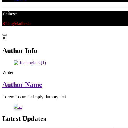
बाेलीवचन
RisingMadhesh
Author Info
Writer
Author Name
Lorem ipsum is simply dummy text
Latest Updates