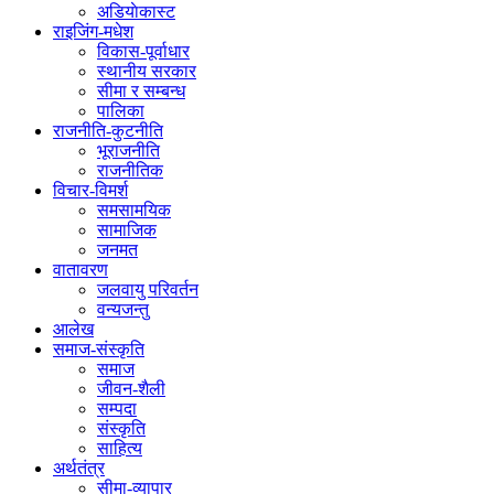
अडियाेकास्ट
राइजिंग-मधेश
विकास-पूर्वाधार
स्थानीय सरकार
सीमा र सम्बन्ध
पालिका
राजनीति-कुटनीति
भूराजनीति
राजनीतिक
विचार-विमर्श
समसामयिक
सामाजिक
जनमत
वातावरण
जलवायु परिवर्तन
वन्यजन्तु
आलेख
समाज-संस्कृति
समाज
जीवन-शैली
सम्पदा
संस्कृति
साहित्य
अर्थतंत्र
सीमा-व्यापार