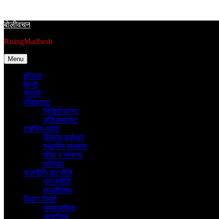
Skip
to
बाेलीवचन
content
RisingMadhesh
Menu
इंग्लिस
हिन्दी
नेपाली
पाँडकास्ट
भिडियाेकास्ट
अडियाेकास्ट
राइजिंग-मधेश
विकास-पूर्वाधार
स्थानीय सरकार
सीमा र सम्बन्ध
पालिका
राजनीति-कुटनीति
भूराजनीति
राजनीतिक
विचार-विमर्श
समसामयिक
सामाजिक