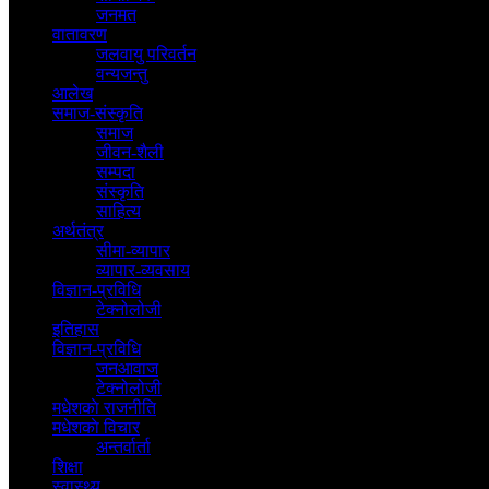
जनमत
वातावरण
जलवायु परिवर्तन
वन्यजन्तु
आलेख
समाज-संस्कृति
समाज
जीवन-शैली
सम्पदा
संस्कृति
साहित्य
अर्थतंत्र
सीमा-व्यापार
व्यापार-व्यवसाय
विज्ञान-प्रविधि
टेक्नोलोजी
इतिहास
विज्ञान-प्रविधि
जनआवाज
टेक्नोलोजी
मधेशकाे राजनीति
मधेशकाे विचार
अन्तर्वार्ता
शिक्षा
स्वास्थ्य