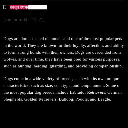
सम्पदा
मनसून देशभर प्रवेश गर्दै ।
जनकपुर सहित तराई मधेसका विभिन्न स्थानहरूमा पर्व छठ
सम्पन्न
[sureforms id="1522"]
May 27, 2026
Dogs are domesticated mammals and one of the most popular pets
in the world. They are known for their loyalty, affection, and ability
to form strong bonds with their owners. Dogs are descended from
wolves, and over time, they have been bred for various purposes,
such as hunting, herding, guarding, and providing companionship.
संस्कृति
आज साँझ अस्ताउँदो सूर्यलाई अर्घ्य
Dogs come in a wide variety of breeds, each with its own unique
May 27, 2026
characteristics, such as size, coat type, and temperament. Some of
the most popular dog breeds include Labrador Retrievers, German
Shepherds, Golden Retrievers, Bulldog, Poodle, and Beagle.
समाज