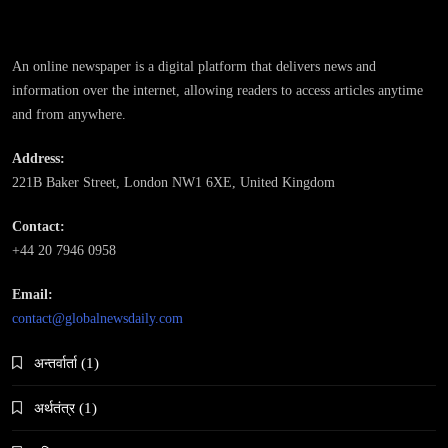
महाकुम्भ मेलामा भाइरल भएकी युवती मोनालिसाले गरिन्-
मुस्लिम प्रेमीसँग विवाह
An online newspaper is a digital platform that delivers news and
May 27, 2026
information over the internet, allowing readers to access articles anytime
and from anywhere.
Address:
221B Baker Street, London NW1 6XE, United Kingdom
समाज-संस्कृति
Contact:
भारतको इतिहासमा पहिलोपटक मृत्यु इच्छाको अनुमति
+44 20 7946 0958
May 27, 2026
Email:
contact@globalnewsdaily.com
अन्तर्वार्ता
(1)
अर्थतंत्र
(1)
समाज