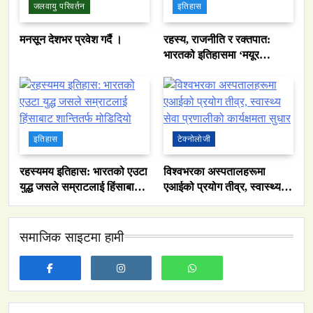
जलवायु परिवर्तन
इतिहास
मनसून देशभर प्रवेश गर्दै ।
रहस्य, राजनीति र रक्तपात:
भारतको इतिहासमा ‘मयूर
सिंहासन’को कथा
इतिहास
टेक्नोलोजी
रहस्यमय इतिहास: भारतको एउटा
विश्वभरका अस्पतालहरूमा
युद्ध जसले सम्राटलाई हिंसाबाट
एआईको प्रयोग तीव्र, स्वास्थ्य
समाज
शान्तितर्फ मोडिदियो
सेवा प्रणालीको कार्यक्षमता सुधार
नेपालमा युनिफिकेशन चर्चको सम्बन्ध उजागर
समाजिक साइटमा हामी
May 27, 2026