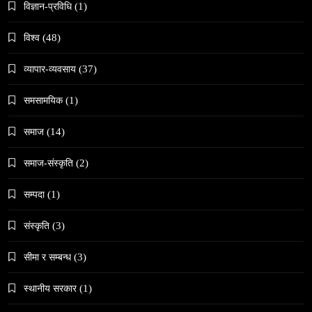
May 27, 2026
विज्ञान-प्रविधि
(1)
विश्व
(48)
व्यापार-व्यवसाय
(37)
समसामयिक
(1)
समाज
जनकपुरधाममा ‘मधेस प्रादेशिक ललितकला प्रदर्शनी
समाज
(14)
२०८२’ सुरु
May 27, 2026
समाज-संस्कृति
(2)
सम्पदा
(1)
संस्कृति
(3)
समाज
सीमा र सम्बन्ध
(3)
अलउला: साउदी अरबको रेगिस्तानी मोती र सांस्कृतिक
स्थानीय सरकार
(1)
सम्पदाको केन्द्र