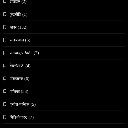
इतिहास
(2)
नेपालमा गोरखकाली पूजाको विशेष महत्व
May 27, 2026
कुटनीति
(1)
खबर
(132)
जनआवाज
(3)
जलवायु परिवर्तन
(2)
समाज
वेव स्टोरी डिजिटल कथाको नयाँ रूप
टेक्नोलोजी
(4)
May 27, 2026
पाँडकास्ट
(6)
पालिका
(58)
प्रदेश-पालिका
(5)
भिडियाेकास्ट
(7)
संस्कृति
हुम्लामा चैतलो पर्वको रौनक, सांस्कृतिक कार्यक्रम सम्पन्न