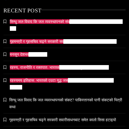
RECENT POST
सिन्धु जल विवाद कि जल व्यवस्थापनको संकट? पाकिस्तानको पानी संकटको भित्री
कथा
समाज
गृहमन्त्री र गृहसचिव चढ्ने सरकारी सवारीसाधनबाट समेत कालो सिसा हटाइयो
भारतको सांस्कृतिक सम्पत्ति पुनर्स्थापना कूटनीति: एक नयाँ
वैश्विक अभियान
मनसून देशभर प्रवेश गर्दै ।
May 27, 2026
रहस्य, राजनीति र रक्तपात: भारतको इतिहासमा ‘मयूर सिंहासन’को कथा
रहस्यमय इतिहास: भारतको एउटा युद्ध जसले सम्राटलाई हिंसाबाट शान्तितर्फ
मोडिदियो
समाज
सिन्धु जल विवाद कि जल व्यवस्थापनको संकट? पाकिस्तानको पानी संकटको भित्री
५० लाख’ शुल्कको वास्तविकता: अल्टर्नेटिभ B-स्कूलहरूले
कथा
नदेखाउने कठोर सत्य
May 27, 2026
गृहमन्त्री र गृहसचिव चढ्ने सरकारी सवारीसाधनबाट समेत कालो सिसा हटाइयो