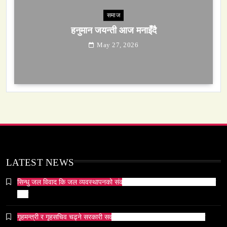
समाज
सेतो मछिन्द्रनाथ यात्रा सम्पन्न
May 27, 2026
समाज-संस्कृति
ओली र लेखक पक्राउ परेपछि गृहमन्त्रीको प्रतिक्रिया ‘यो
प्रतिशोध होइन, न्यायको सुरुवात हो’ — गृहमन्त्री
May 27, 2026
LATEST NEWS
सिन्धु जल विवाद कि जल व्यवस्थापनको संकट? पाकिस्तानको पानी संकटको भित्री
कथा
गृहमन्त्री र गृहसचिव चढ्ने सरकारी सवारीसाधनबाट समेत कालो सिसा हटाइयो