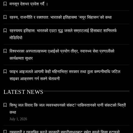
मनसून देशभर प्रवेश गर्दै ।
रहस्य, राजनीति र रक्तपात: भारतको इतिहासमा ‘मयूर सिंहासन’को कथा
रहस्यमय इतिहास: भारतको एउटा युद्ध जसले सम्राटलाई हिंसाबाट शान्तितर्फ
समाज
मोडिदियो
नेपालमा युनिफिकेशन चर्चको सम्बन्ध उजागर
May 27, 2026
विश्वभरका अस्पतालहरूमा एआईको प्रयोग तीव्र, स्वास्थ्य सेवा प्रणालीको
कार्यक्षमता सुधार
फाइभ आइजलले आगामी केही महिनाभित्र सरकार तथा ठूला कम्पनीमाथि जटिल
साइबर आक्रमण गर्न सक्ने चेतावनी
LATEST NEWS
वन्यजन्तु
वातावरण
सिन्धु जल विवाद कि जल व्यवस्थापनको संकट? पाकिस्तानको पानी संकटको भित्री
नेपालको वन्यजन्तु पर्यटन प्रवर्द्धनमा महत्वपूर्ण योगदान
कथा
May 27, 2026
July 1, 2026
गृहमन्त्री र गृहसचिव चढ्ने सरकारी सवारीसाधनबाट समेत कालो सिसा हटाइयो