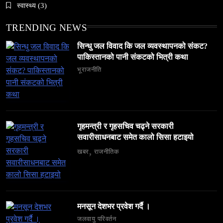
May 27, 2026
स्वास्थ्य
(3)
TRENDING NEWS
सिन्धु जल विवाद कि जल व्यवस्थापनको संकट?
पाकिस्तानको पानी संकटको भित्री कथा
समाज
भूराजनीति
६ महिनामा ३३३ विदेशी नागरिक निष्कासित — ओभरस्टे,
गैरकानुनी गतिविधि र धर्म प्रचारसम्म
May 27, 2026
गृहमन्त्री र गृहसचिव चढ्ने सरकारी
सवारीसाधनबाट समेत कालो सिसा हटाइयो
खबर
राजनीतिक
व्यापार-व्यवसाय
समाज
टक्सारको परम्परागत धातु उद्योग संकटमा
मनसून देशभर प्रवेश गर्दै ।
May 27, 2026
जलवायु परिवर्तन