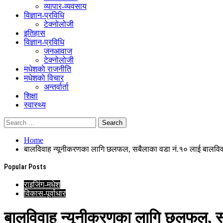
व्यापार-व्यवसाय
विज्ञान-प्रविधि
टेक्नोलोजी
इतिहास
विज्ञान-प्रविधि
जनआवाज
टेक्नोलोजी
मधेशकाे राजनीति
मधेशकाे विचार
अन्तर्वार्ता
शिक्षा
स्वास्थ्य
Home
बालविवाह न्यूनीकरणका लागि छलफल, सबैलाका वडा नं.१० लाई बालविवाहमु
Popular Posts
राइजिंग-मधेश
विकास-पूर्वाधार
बालविवाह न्यूनीकरणका लागि छलफल, सबैल