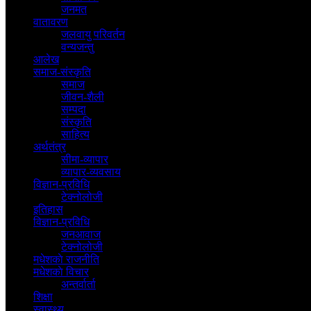
जनमत
वातावरण
जलवायु परिवर्तन
वन्यजन्तु
आलेख
समाज-संस्कृति
समाज
जीवन-शैली
सम्पदा
संस्कृति
साहित्य
अर्थतंत्र
सीमा-व्यापार
व्यापार-व्यवसाय
विज्ञान-प्रविधि
टेक्नोलोजी
इतिहास
विज्ञान-प्रविधि
जनआवाज
टेक्नोलोजी
मधेशकाे राजनीति
मधेशकाे विचार
अन्तर्वार्ता
शिक्षा
स्वास्थ्य