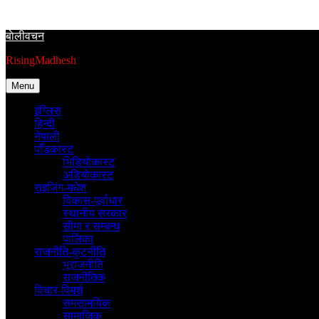
Skip
to
बाेलीवचन
content
RisingMadhesh
Menu
इंग्लिस
हिन्दी
नेपाली
पाँडकास्ट
भिडियाेकास्ट
अडियाेकास्ट
राइजिंग-मधेश
विकास-पूर्वाधार
स्थानीय सरकार
सीमा र सम्बन्ध
पालिका
राजनीति-कुटनीति
भूराजनीति
राजनीतिक
विचार-विमर्श
समसामयिक
सामाजिक