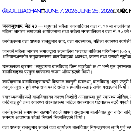
BoliBachan
June 7, 2026
June 25, 2026
0
1
जनकपुरधाम, जेठ २३
— धनुषाको सबैला नगरपालिका वडा नं. १० मा बालविवाह 
महिला जागरण समाजको आयोजनामा तथा सबैला नगरपालिका र वडा नं. १० को स
कार्यक्रममा वडा अध्यक्ष राजकुमार साह, वडा सदस्यहरू, महिला स्वास्थ्य स
जानकी महिला जागरण समाजद्वारा सञ्चालित ‘सशक्त बालिका परियोजना (GSS)’ अन्
अभियानअन्तर्गत समुदायस्तरमा बालविवाहको अवस्था, कारण तथा यसको न्यू
छलफलका क्रममा “समुदायमा बालविवाह किन भइरहेको छ ?” भन्ने मूल प्रश्नलाई क
बालविवाहका प्रमुख कारणका रूपमा औंल्याइएको थियो।
कार्यक्रममा बालविवाहसम्बन्धी विद्यमान कानुनी व्यवस्था, बालविवाह भएमा उजुर
कानुनअनुसार हुने दण्ड सजायबारे समेत सहभागीहरूलाई सचेत गराइएको थियो।
स्वास्थ्यकर्मीहरूले बालविवाहका कारण किशोरी आमाहरूमा हुने स्वास्थ्य जोखिम, 
कठिनाइ हुने तथा स्वास्थ्य संस्थाहरूमा जटिल अवस्थाका घटनाहरू बढ्दै गएको 
कार्यक्रमको समापनमा सहभागीहरूले आफ्ना समुदायमा बालविवाह हुन नदिन सक्रिय 
समन्वय आवश्यक रहेको निष्कर्ष निकालिएको थियो।
वडा अध्यक्ष राजकुमार साहले वडा कार्यालय बालविवाह नियन्त्रणका लागि पूर्ण र