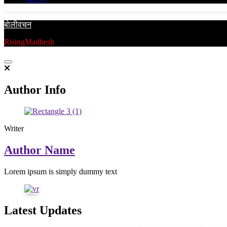
बाेलीवचन
RisingMadhesh
Author Info
Writer
Author Name
Lorem ipsum is simply dummy text
Latest Updates