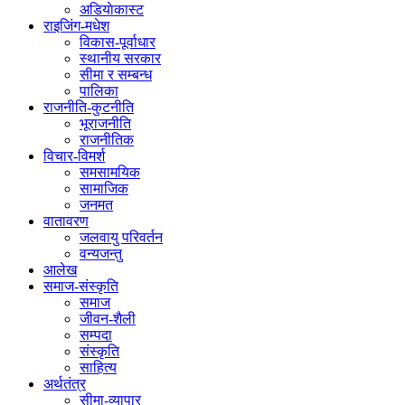
अडियाेकास्ट
राइजिंग-मधेश
विकास-पूर्वाधार
स्थानीय सरकार
सीमा र सम्बन्ध
पालिका
राजनीति-कुटनीति
भूराजनीति
राजनीतिक
विचार-विमर्श
समसामयिक
सामाजिक
जनमत
वातावरण
जलवायु परिवर्तन
वन्यजन्तु
आलेख
समाज-संस्कृति
समाज
जीवन-शैली
सम्पदा
संस्कृति
साहित्य
अर्थतंत्र
सीमा-व्यापार