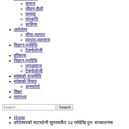
समाज
जीवन-शैली
सम्पदा
संस्कृति
साहित्य
अर्थतंत्र
सीमा-व्यापार
व्यापार-व्यवसाय
विज्ञान-प्रविधि
टेक्नोलोजी
इतिहास
विज्ञान-प्रविधि
जनआवाज
टेक्नोलोजी
मधेशकाे राजनीति
मधेशकाे विचार
अन्तर्वार्ता
शिक्षा
स्वास्थ्य
Home
कोटेश्वरको भाटभटेनी सुपरमार्केट २४ गतेदेखि पुनः सञ्चालनमा