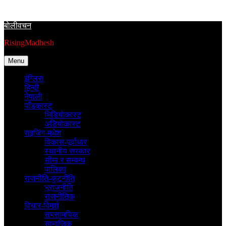
Skip
to
बाेलीवचन
content
RisingMadhesh
Menu
इंग्लिस
हिन्दी
नेपाली
पाँडकास्ट
भिडियाेकास्ट
अडियाेकास्ट
राइजिंग-मधेश
विकास-पूर्वाधार
स्थानीय सरकार
सीमा र सम्बन्ध
पालिका
राजनीति-कुटनीति
भूराजनीति
राजनीतिक
विचार-विमर्श
समसामयिक
सामाजिक