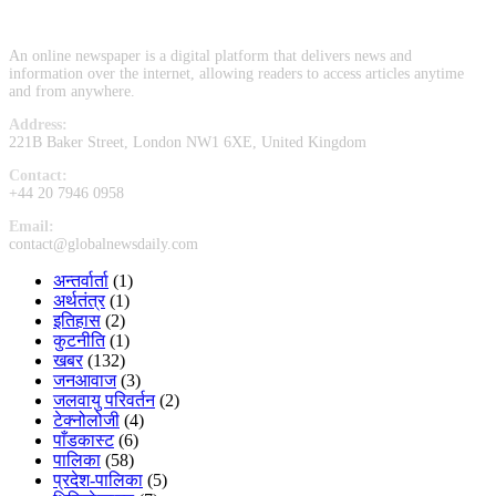
An online newspaper is a digital platform that delivers news and
information over the internet, allowing readers to access articles anytime
and from anywhere.
Address:
221B Baker Street, London NW1 6XE, United Kingdom
Contact:
+44 20 7946 0958
Email:
contact@globalnewsdaily.com
अन्तर्वार्ता
(1)
अर्थतंत्र
(1)
इतिहास
(2)
कुटनीति
(1)
खबर
(132)
जनआवाज
(3)
जलवायु परिवर्तन
(2)
टेक्नोलोजी
(4)
पाँडकास्ट
(6)
पालिका
(58)
प्रदेश-पालिका
(5)