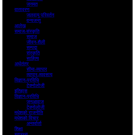
जनमत
वातावरण
जलवायु परिवर्तन
वन्यजन्तु
आलेख
समाज-संस्कृति
समाज
जीवन-शैली
सम्पदा
संस्कृति
साहित्य
अर्थतंत्र
सीमा-व्यापार
व्यापार-व्यवसाय
विज्ञान-प्रविधि
टेक्नोलोजी
इतिहास
विज्ञान-प्रविधि
जनआवाज
टेक्नोलोजी
मधेशकाे राजनीति
मधेशकाे विचार
अन्तर्वार्ता
शिक्षा
स्वास्थ्य