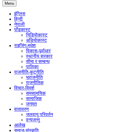
Menu
इंग्लिस
हिन्दी
नेपाली
पाँडकास्ट
भिडियाेकास्ट
अडियाेकास्ट
राइजिंग-मधेश
विकास-पूर्वाधार
स्थानीय सरकार
सीमा र सम्बन्ध
पालिका
राजनीति-कुटनीति
भूराजनीति
राजनीतिक
विचार-विमर्श
समसामयिक
सामाजिक
जनमत
वातावरण
जलवायु परिवर्तन
वन्यजन्तु
आलेख
समाज-संस्कृति