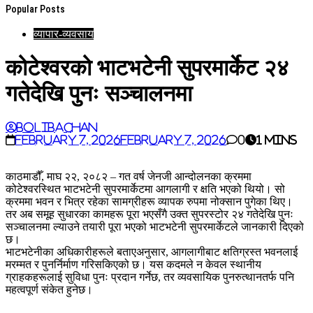
Popular Posts
व्यापार-व्यवसाय
कोटेश्वरको भाटभटेनी सुपरमार्केट २४
गतेदेखि पुनः सञ्चालनमा
BoliBachan
February 7, 2026
February 7, 2026
0
1 mins
काठमाडौँ, माघ २२, २०८२ – गत वर्ष जेनजी आन्दोलनका क्रममा
कोटेश्वरस्थित भाटभटेनी सुपरमार्केटमा आगलागी र क्षति भएको थियो। सो
क्रममा भवन र भित्र रहेका सामग्रीहरू व्यापक रुपमा नोक्सान पुगेका थिए।
तर अब समूह सुधारका कामहरू पूरा भएसँगै उक्त सुपरस्टोर २४ गतेदेखि पुनः
सञ्चालनमा ल्याउने तयारी पूरा भएको भाटभटेनी सुपरमार्केटले जानकारी दिएको
छ।
भाटभटेनीका अधिकारीहरूले बताएअनुसार, आगलागीबाट क्षतिग्रस्त भवनलाई
मरम्मत र पुनर्निर्माण गरिसकिएको छ। यस कदमले न केवल स्थानीय
ग्राहकहरूलाई सुविधा पुनः प्रदान गर्नेछ, तर व्यवसायिक पुनरुत्थानतर्फ पनि
महत्वपूर्ण संकेत हुनेछ।