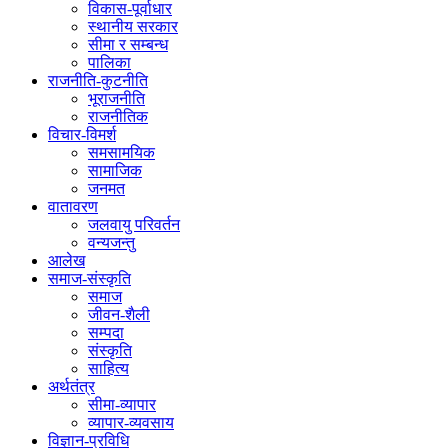
विकास-पूर्वाधार
स्थानीय सरकार
सीमा र सम्बन्ध
पालिका
राजनीति-कुटनीति
भूराजनीति
राजनीतिक
विचार-विमर्श
समसामयिक
सामाजिक
जनमत
वातावरण
जलवायु परिवर्तन
वन्यजन्तु
आलेख
समाज-संस्कृति
समाज
जीवन-शैली
सम्पदा
संस्कृति
साहित्य
अर्थतंत्र
सीमा-व्यापार
व्यापार-व्यवसाय
विज्ञान-प्रविधि