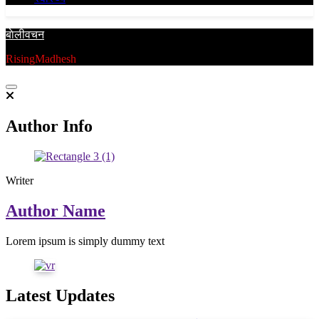
बाेलीवचन
RisingMadhesh
Author Info
Writer
Author Name
Lorem ipsum is simply dummy text
Latest Updates