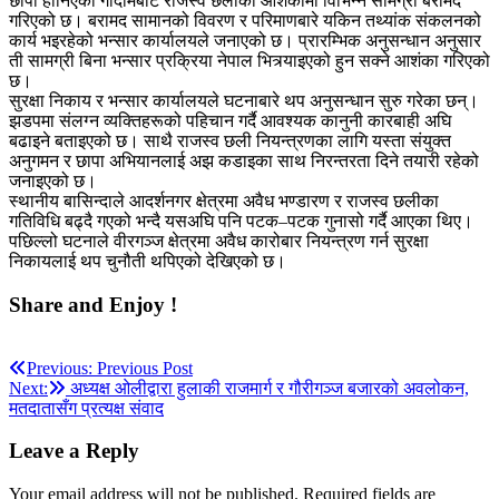
छापा हानिएको गोदामबाट राजस्व छलीका आशंकामा विभिन्न सामग्री बरामद
गरिएको छ। बरामद सामानको विवरण र परिमाणबारे यकिन तथ्यांक संकलनको
कार्य भइरहेको भन्सार कार्यालयले जनाएको छ। प्रारम्भिक अनुसन्धान अनुसार
ती सामग्री बिना भन्सार प्रक्रिया नेपाल भित्र्याइएको हुन सक्ने आशंका गरिएको
छ।
सुरक्षा निकाय र भन्सार कार्यालयले घटनाबारे थप अनुसन्धान सुरु गरेका छन्।
झडपमा संलग्न व्यक्तिहरूको पहिचान गर्दै आवश्यक कानुनी कारबाही अघि
बढाइने बताइएको छ। साथै राजस्व छली नियन्त्रणका लागि यस्ता संयुक्त
अनुगमन र छापा अभियानलाई अझ कडाइका साथ निरन्तरता दिने तयारी रहेको
जनाइएको छ।
स्थानीय बासिन्दाले आदर्शनगर क्षेत्रमा अवैध भण्डारण र राजस्व छलीका
गतिविधि बढ्दै गएको भन्दै यसअघि पनि पटक–पटक गुनासो गर्दै आएका थिए।
पछिल्लो घटनाले वीरगञ्ज क्षेत्रमा अवैध कारोबार नियन्त्रण गर्न सुरक्षा
निकायलाई थप चुनौती थपिएको देखिएको छ।
Share and Enjoy !
Post
Previous:
Previous Post
Next:
अध्यक्ष ओलीद्वारा हुलाकी राजमार्ग र गौरीगञ्ज बजारको अवलोकन,
navigation
मतदातासँग प्रत्यक्ष संवाद
Leave a Reply
Your email address will not be published.
Required fields are