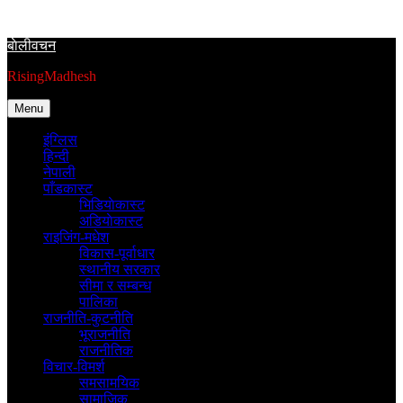
Skip
to
बाेलीवचन
content
RisingMadhesh
Menu
इंग्लिस
हिन्दी
नेपाली
पाँडकास्ट
भिडियाेकास्ट
अडियाेकास्ट
राइजिंग-मधेश
विकास-पूर्वाधार
स्थानीय सरकार
सीमा र सम्बन्ध
पालिका
राजनीति-कुटनीति
भूराजनीति
राजनीतिक
विचार-विमर्श
समसामयिक
सामाजिक