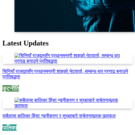
Latest Updates
चिनियाँ राजदूतसँग प्रधानमन्त्री शाहको भेटवार्ता, सम्बन्ध थप प्रगाढ बनाउने
प्रतिबद्धता
कुटनीति
सबैलामा बालिका हिंसा न्यूनीकरण र सुरक्षाबारे सचेतनामूलक छलफल
पालिका