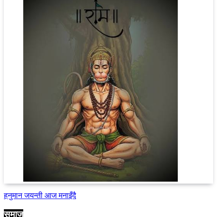
हनुमान जयन्ती आज मनाइँदै
समाज