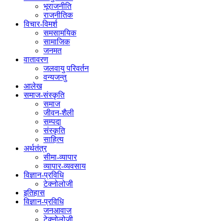
भूराजनीति
राजनीतिक
विचार-विमर्श
समसामयिक
सामाजिक
जनमत
वातावरण
जलवायु परिवर्तन
वन्यजन्तु
आलेख
समाज-संस्कृति
समाज
जीवन-शैली
सम्पदा
संस्कृति
साहित्य
अर्थतंत्र
सीमा-व्यापार
व्यापार-व्यवसाय
विज्ञान-प्रविधि
टेक्नोलोजी
इतिहास
विज्ञान-प्रविधि
जनआवाज
टेक्नोलोजी