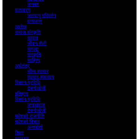
जनमत
वातावरण
जलवायु परिवर्तन
वन्यजन्तु
आलेख
समाज-संस्कृति
समाज
जीवन-शैली
सम्पदा
संस्कृति
साहित्य
अर्थतंत्र
सीमा-व्यापार
व्यापार-व्यवसाय
विज्ञान-प्रविधि
टेक्नोलोजी
इतिहास
विज्ञान-प्रविधि
जनआवाज
टेक्नोलोजी
मधेशकाे राजनीति
मधेशकाे विचार
अन्तर्वार्ता
शिक्षा
स्वास्थ्य