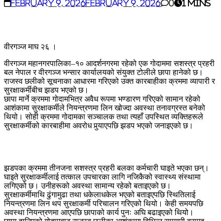
February 9, 2026
February 9, 2026
0
1 mins
वीरगञ्ज माघ २६ ।
वीरगञ्ज महानगरपालिका–१० आदर्शनगरमा रहेको एक गोदाममा सशस्त्र प्रहरी
बल नेपाल र वीरगञ्ज भन्सार कार्यालयको संयुक्त टोलीले छापा हानेको छ।
राजस्व छलीको सूचनाका आधारमा गरिएको उक्त कारबाहीका क्रममा व्यापारी र
सुरक्षाकर्मीबीच झडप भएको छ।
छापा मार्ने क्रममा गोदामभित्र अवैध रूपमा भण्डारण गरिएको सामान रहेको
आशंकामा सुरक्षाकर्मीले नियन्त्रणमा लिन खोज्दा अवस्था तनावग्रस्त बनेको
थियो। सोही क्रममा गोदामका सञ्चालक तथा त्यहाँ उपस्थित व्यक्तिहरूले
सुरक्षाकर्मीको कारबाहीमा अवरोध पुर्‍याएपछि झडप भएको जनाइएको छ।
झडपका क्रममा तीनजना सशस्त्र प्रहरी बलका कर्मचारी घाइते भएका छन्।
घाइते सुरक्षाकर्मीलाई तत्काल उपचारका लागि नजिकैको स्वास्थ्य संस्थामा
लगिएको छ। उनीहरूको अवस्था सामान्य रहेको बताइएको छ।
सुरक्षाकर्मीमाथि ढुंगामुढा तथा धकेलाधकेल भएको बताइएपछि स्थितिलाई
नियन्त्रणमा लिन थप सुरक्षाकर्मी परिचालन गरिएको थियो। केही समयपछि
अवस्था नियन्त्रणमा आएपछि छापाको कार्य पुनः अघि बढाइएको थियो।