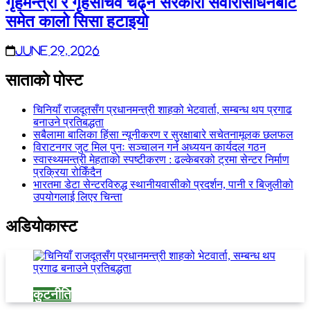
गृहमन्त्री र गृहसचिव चढ्ने सरकारी सवारीसाधनबाट
समेत कालो सिसा हटाइयो
June 29, 2026
साताकाे पाेस्ट
चिनियाँ राजदूतसँग प्रधानमन्त्री शाहको भेटवार्ता, सम्बन्ध थप प्रगाढ
बनाउने प्रतिबद्धता
सबैलामा बालिका हिंसा न्यूनीकरण र सुरक्षाबारे सचेतनामूलक छलफल
विराटनगर जुट मिल पुनः सञ्चालन गर्न अध्ययन कार्यदल गठन
स्वास्थ्यमन्त्री मेहताको स्पष्टीकरण : ढल्केबरको ट्रमा सेन्टर निर्माण
प्रक्रिया रोकिँदैन
भारतमा डेटा सेन्टरविरुद्ध स्थानीयवासीको प्रदर्शन, पानी र बिजुलीको
उपयोगलाई लिएर चिन्ता
अडियाेकास्ट
कुटनीति