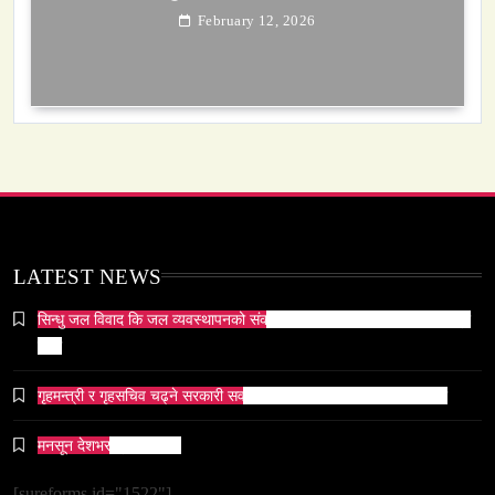
February 12, 2026
समाज-संस्कृति
ओली र लेखक पक्राउ परेपछि गृहमन्त्रीको प्रतिक्रिया ‘यो
प्रतिशोध होइन, न्यायको सुरुवात हो’ — गृहमन्त्री
LATEST NEWS
February 12, 2026
सिन्धु जल विवाद कि जल व्यवस्थापनको संकट? पाकिस्तानको पानी संकटको भित्री
कथा
गृहमन्त्री र गृहसचिव चढ्ने सरकारी सवारीसाधनबाट समेत कालो सिसा हटाइयो
सम्पदा
मनसून देशभर प्रवेश गर्दै ।
जनकपुर सहित तराई मधेसका विभिन्न स्थानहरूमा पर्व छठ
सम्पन्न
[sureforms id="1522"]