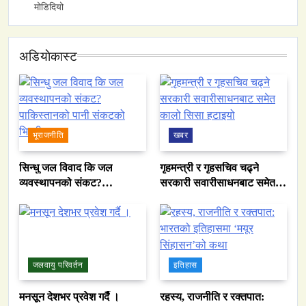
मोडिदियो
अडियाेकास्ट
भूराजनीति
खबर
सिन्धु जल विवाद कि जल
गृहमन्त्री र गृहसचिव चढ्ने
व्यवस्थापनको संकट?
सरकारी सवारीसाधनबाट समेत
पाकिस्तानको पानी संकटको
कालो सिसा हटाइयो
भित्री कथा
जलवायु परिवर्तन
इतिहास
मनसून देशभर प्रवेश गर्दै ।
रहस्य, राजनीति र रक्तपात: