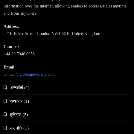
February 12, 2026
information over the internet, allowing readers to access articles anytime
and from anywhere.
Address:
221B Baker Street, London NW1 6XE, United Kingdom
समाज-संस्कृति
Contact:
भारतको इतिहासमा पहिलोपटक मृत्यु इच्छाको अनुमति
+44 20 7946 0958
February 12, 2026
Email:
contact@globalnewsdaily.com
अन्तर्वार्ता
(1)
अर्थतंत्र
(1)
समाज
इतिहास
(2)
नेपालमा गोरखकाली पूजाको विशेष महत्व
February 12, 2026
कुटनीति
(1)