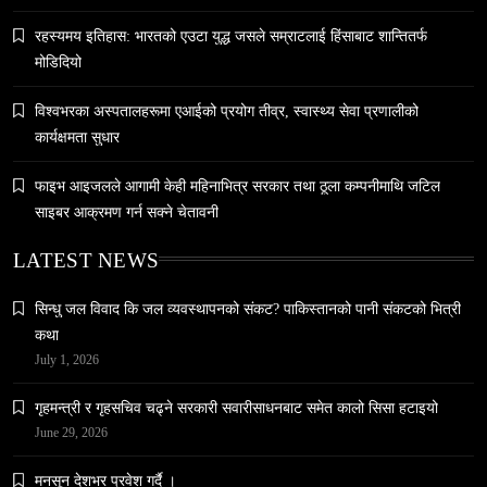
रहस्यमय इतिहास: भारतको एउटा युद्ध जसले सम्राटलाई हिंसाबाट शान्तितर्फ
समाज
मोडिदियो
नेपालमा युनिफिकेशन चर्चको सम्बन्ध उजागर
विश्वभरका अस्पतालहरूमा एआईको प्रयोग तीव्र, स्वास्थ्य सेवा प्रणालीको
February 12, 2026
कार्यक्षमता सुधार
फाइभ आइजलले आगामी केही महिनाभित्र सरकार तथा ठूला कम्पनीमाथि जटिल
साइबर आक्रमण गर्न सक्ने चेतावनी
LATEST NEWS
वन्यजन्तु
वातावरण
सिन्धु जल विवाद कि जल व्यवस्थापनको संकट? पाकिस्तानको पानी संकटको भित्री
नेपालको वन्यजन्तु पर्यटन प्रवर्द्धनमा महत्वपूर्ण योगदान
कथा
February 12, 2026
July 1, 2026
गृहमन्त्री र गृहसचिव चढ्ने सरकारी सवारीसाधनबाट समेत कालो सिसा हटाइयो
June 29, 2026
मनसून देशभर प्रवेश गर्दै ।