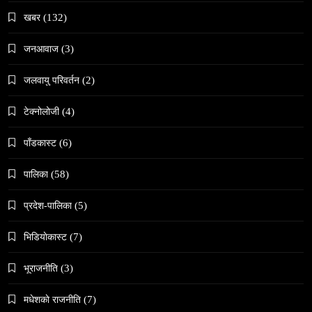
खबर
(132)
जनआवाज
(3)
जलवायु परिवर्तन
(2)
समाज
टेक्नोलोजी
(4)
वेव स्टोरी डिजिटल कथाको नयाँ रूप
February 12, 2026
पाँडकास्ट
(6)
पालिका
(58)
प्रदेश-पालिका
(5)
भिडियाेकास्ट
(7)
संस्कृति
हुम्लामा चैतलो पर्वको रौनक, सांस्कृतिक कार्यक्रम सम्पन्न
भूराजनीति
(3)
February 12, 2026
मधेशकाे राजनीति
(7)