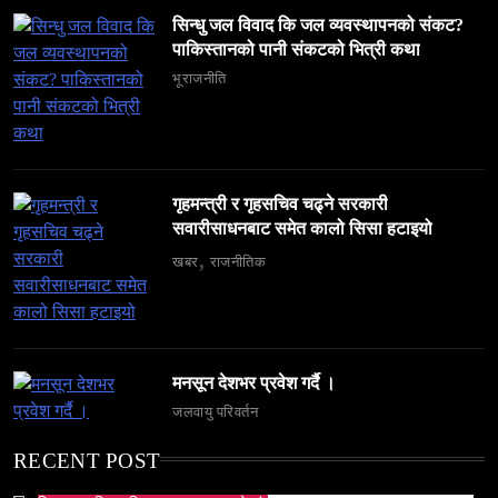
सिन्धु जल विवाद कि जल व्यवस्थापनको संकट?
पाकिस्तानको पानी संकटको भित्री कथा
भूराजनीति
समाज
६ महिनामा ३३३ विदेशी नागरिक निष्कासित — ओभरस्टे,
गैरकानुनी गतिविधि र धर्म प्रचारसम्म
February 12, 2026
गृहमन्त्री र गृहसचिव चढ्ने सरकारी
सवारीसाधनबाट समेत कालो सिसा हटाइयो
खबर
राजनीतिक
व्यापार-व्यवसाय
समाज
टक्सारको परम्परागत धातु उद्योग संकटमा
मनसून देशभर प्रवेश गर्दै ।
February 12, 2026
जलवायु परिवर्तन
RECENT POST