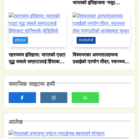
भारतको इतिहासमा ‘मयूर
सिंहासन’को कथा
इतिहास
टेक्नोलोजी
रहस्यमय इतिहास: भारतको एउटा
विश्वभरका अस्पतालहरूमा
युद्ध जसले सम्राटलाई हिंसाबाट
एआईको प्रयोग तीव्र, स्वास्थ्य
समाज
शान्तितर्फ मोडिदियो
सेवा प्रणालीको कार्यक्षमता सुधार
नेपालमा युनिफिकेशन चर्चको सम्बन्ध उजागर
समाजिक साइटमा हामी
February 12, 2026
आलेख
वन्यजन्तु
वातावरण