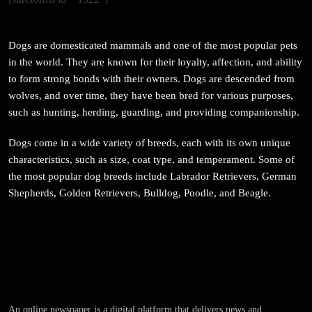
February 12, 2026
Dogs are domesticated mammals and one of the most popular pets
in the world. They are known for their loyalty, affection, and ability
to form strong bonds with their owners. Dogs are descended from
wolves, and over time, they have been bred for various purposes,
such as hunting, herding, guarding, and providing companionship.
संस्कृति
आज साँझ अस्ताउँदो सूर्यलाई अर्घ्य
Dogs come in a wide variety of breeds, each with its own unique
February 12, 2026
characteristics, such as size, coat type, and temperament. Some of
the most popular dog breeds include Labrador Retrievers, German
Shepherds, Golden Retrievers, Bulldog, Poodle, and Beagle.
समाज
महाकुम्भ मेलामा भाइरल भएकी युवती मोनालिसाले गरिन्-
मुस्लिम प्रेमीसँग विवाह
An online newspaper is a digital platform that delivers news and