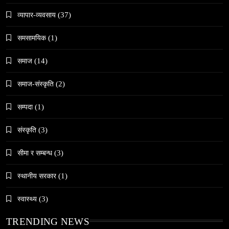
व्यापार-व्यवसाय
(37)
समसामयिक
(1)
समाज
जनकपुरधाममा ‘मधेस प्रादेशिक ललितकला प्रदर्शनी
समाज
(14)
२०८२’ सुरु
समाज-संस्कृति
(2)
February 12, 2026
सम्पदा
(1)
संस्कृति
(3)
सीमा र सम्बन्ध
(3)
समाज
अलउला: साउदी अरबको रेगिस्तानी मोती र सांस्कृतिक
स्थानीय सरकार
(1)
सम्पदाको केन्द्र
February 12, 2026
स्वास्थ्य
(3)
TRENDING NEWS