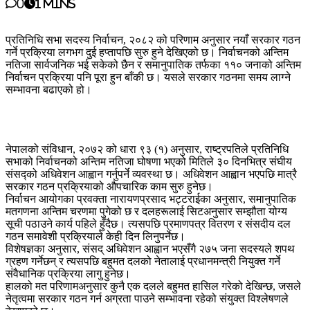
0
1 mins
प्रतिनिधि सभा सदस्य निर्वाचन, २०८२ को परिणाम अनुसार नयाँ सरकार गठन
गर्ने प्रक्रिया लगभग दुई हप्तापछि सुरु हुने देखिएको छ। निर्वाचनको अन्तिम
नतिजा सार्वजनिक भई सकेको छैन र समानुपातिक तर्फका ११० जनाको अन्तिम
निर्वाचन प्रक्रिया पनि पूरा हुन बाँकी छ। यसले सरकार गठनमा समय लाग्ने
सम्भावना बढाएको हो।
नेपालको संविधान, २०७२ को धारा ९३ (१) अनुसार, राष्ट्रपतिले प्रतिनिधि
सभाको निर्वाचनको अन्तिम नतिजा घोषणा भएको मितिले ३० दिनभित्र संघीय
संसद्को अधिवेशन आह्वान गर्नुपर्ने व्यवस्था छ। अधिवेशन आह्वान भएपछि मात्रै
सरकार गठन प्रक्रियाको औपचारिक काम सुरु हुनेछ।
निर्वाचन आयोगका प्रवक्ता नारायणप्रसाद भट्टराईका अनुसार, समानुपातिक
मतगणना अन्तिम चरणमा पुगेको छ र दलहरूलाई सिटअनुसार सम्झौता योग्य
सूची पठाउने कार्य पहिले हुँदैछ। त्यसपछि प्रमाणपत्र वितरण र संसदीय दल
गठन समावेशी प्रक्रियाले केही दिन लिनुपर्नेछ।
विशेषज्ञका अनुसार, संसद् अधिवेशन आह्वान भएसँगै २७५ जना सदस्यले शपथ
ग्रहण गर्नेछन् र त्यसपछि बहुमत दलको नेतालाई प्रधानमन्त्री नियुक्त गर्ने
संवैधानिक प्रक्रिया लागु हुनेछ।
हालको मत परिणामअनुसार कुनै एक दलले बहुमत हासिल गरेको देखिन्छ, जसले
नेतृत्वमा सरकार गठन गर्न अग्रता पाउने सम्भावना रहेको संयुक्त विश्लेषणले