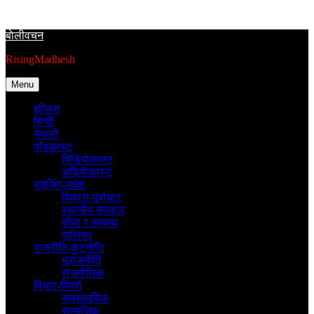
Skip
to
बाेलीवचन
content
RisingMadhesh
Menu
इंग्लिस
हिन्दी
नेपाली
पाँडकास्ट
भिडियाेकास्ट
अडियाेकास्ट
राइजिंग-मधेश
विकास-पूर्वाधार
स्थानीय सरकार
सीमा र सम्बन्ध
पालिका
राजनीति-कुटनीति
भूराजनीति
राजनीतिक
विचार-विमर्श
समसामयिक
सामाजिक