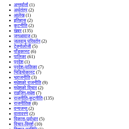
अन्तर्वार्ता
(1)
अर्थतंत्र
(2)
आलेख
(1)
इतिहास
(2)
कुटनीति
(2)
खबर
(135)
जनआवाज
(3)
जलवायु परिवर्तन
(2)
टेक्नोलोजी
(5)
पाँडकास्ट
(6)
पालिका
(61)
प्रदेश
(1)
प्रदेश-पालिका
(7)
भिडियाेकास्ट
(7)
भूराजनीति
(3)
मधेशकाे राजनीति
(9)
मधेशकाे विचार
(2)
राइजिंग-मधेश
(7)
राजनीति-कुटनीति
(135)
राजनीतिक
(8)
वन्यजन्तु
(2)
वातावरण
(2)
विकास-पूर्वाधार
(5)
विचार-विमर्श
(10)