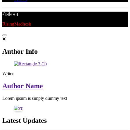
बाेलीवचन
RisingMadhesh
Author Info
Writer
Author Name
Lorem ipsum is simply dummy text
Latest Updates