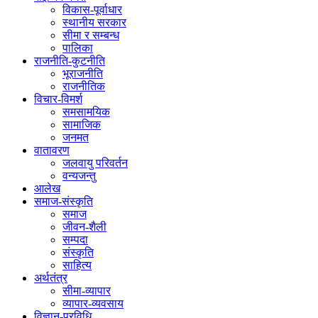
विकास-पूर्वाधार
स्थानीय सरकार
सीमा र सम्बन्ध
पालिका
राजनीति-कुटनीति
भूराजनीति
राजनीतिक
विचार-विमर्श
समसामयिक
सामाजिक
जनमत
वातावरण
जलवायु परिवर्तन
वन्यजन्तु
आलेख
समाज-संस्कृति
समाज
जीवन-शैली
सम्पदा
संस्कृति
साहित्य
अर्थतंत्र
सीमा-व्यापार
व्यापार-व्यवसाय
विज्ञान-प्रविधि