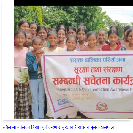
सबैलामा बालिका हिंसा न्यूनीकरण र सुरक्षाबारे सचेतनामूलक छलफल