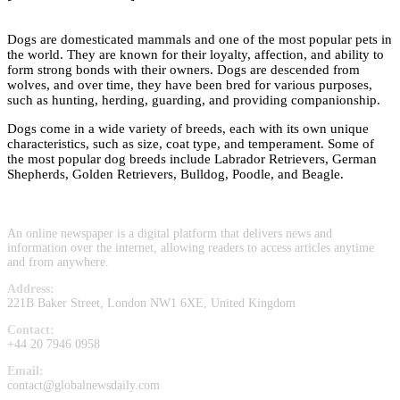
Dogs are domesticated mammals and one of the most popular pets in
the world. They are known for their loyalty, affection, and ability to
form strong bonds with their owners. Dogs are descended from
wolves, and over time, they have been bred for various purposes,
such as hunting, herding, guarding, and providing companionship.
Dogs come in a wide variety of breeds, each with its own unique
characteristics, such as size, coat type, and temperament. Some of
the most popular dog breeds include Labrador Retrievers, German
Shepherds, Golden Retrievers, Bulldog, Poodle, and Beagle.
An online newspaper is a digital platform that delivers news and
information over the internet, allowing readers to access articles anytime
and from anywhere.
Address:
221B Baker Street, London NW1 6XE, United Kingdom
Contact:
+44 20 7946 0958
Email:
contact@globalnewsdaily.com