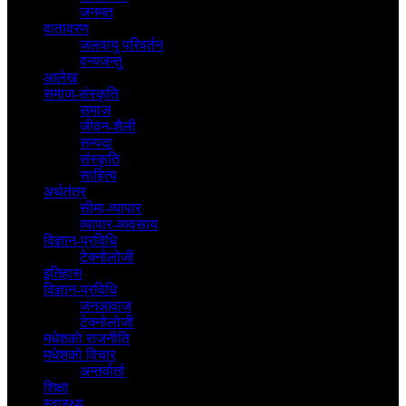
जनमत
वातावरण
जलवायु परिवर्तन
वन्यजन्तु
आलेख
समाज-संस्कृति
समाज
जीवन-शैली
सम्पदा
संस्कृति
साहित्य
अर्थतंत्र
सीमा-व्यापार
व्यापार-व्यवसाय
विज्ञान-प्रविधि
टेक्नोलोजी
इतिहास
विज्ञान-प्रविधि
जनआवाज
टेक्नोलोजी
मधेशकाे राजनीति
मधेशकाे विचार
अन्तर्वार्ता
शिक्षा
स्वास्थ्य