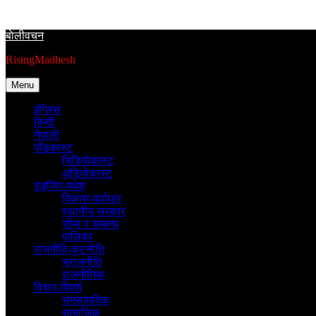
Skip
to
बाेलीवचन
content
RisingMadhesh
Menu
इंग्लिस
हिन्दी
नेपाली
पाँडकास्ट
भिडियाेकास्ट
अडियाेकास्ट
राइजिंग-मधेश
विकास-पूर्वाधार
स्थानीय सरकार
सीमा र सम्बन्ध
पालिका
राजनीति-कुटनीति
भूराजनीति
राजनीतिक
विचार-विमर्श
समसामयिक
सामाजिक