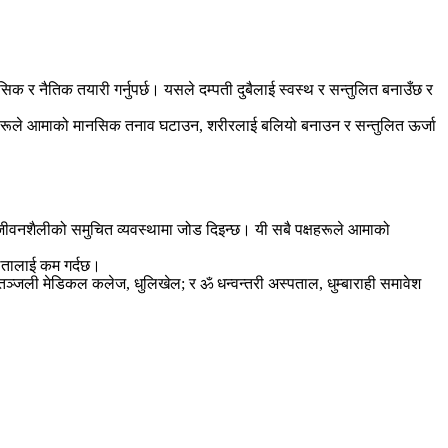
क र नैतिक तयारी गर्नुपर्छ। यसले दम्पती दुबैलाई स्वस्थ र सन्तुलित बनाउँछ र
भ्यासहरूले आमाको मानसिक तनाव घटाउन, शरीरलाई बलियो बनाउन र सन्तुलित ऊर्जा
र जीवनशैलीको समुचित व्यवस्थामा जोड दिइन्छ। यी सबै पक्षहरूले आमाको
िलतालाई कम गर्दछ।
ं; पतञ्जली मेडिकल कलेज, धुलिखेल; र ॐ धन्वन्तरी अस्पताल, धुम्बाराही समावेश