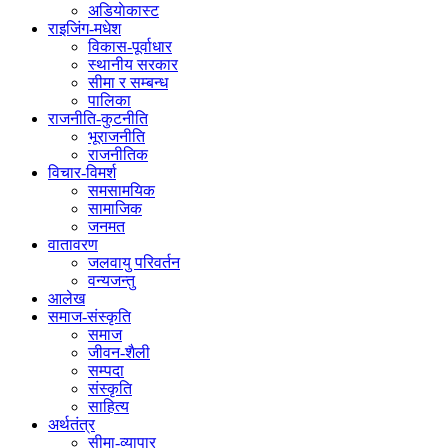
अडियाेकास्ट
राइजिंग-मधेश
विकास-पूर्वाधार
स्थानीय सरकार
सीमा र सम्बन्ध
पालिका
राजनीति-कुटनीति
भूराजनीति
राजनीतिक
विचार-विमर्श
समसामयिक
सामाजिक
जनमत
वातावरण
जलवायु परिवर्तन
वन्यजन्तु
आलेख
समाज-संस्कृति
समाज
जीवन-शैली
सम्पदा
संस्कृति
साहित्य
अर्थतंत्र
सीमा-व्यापार