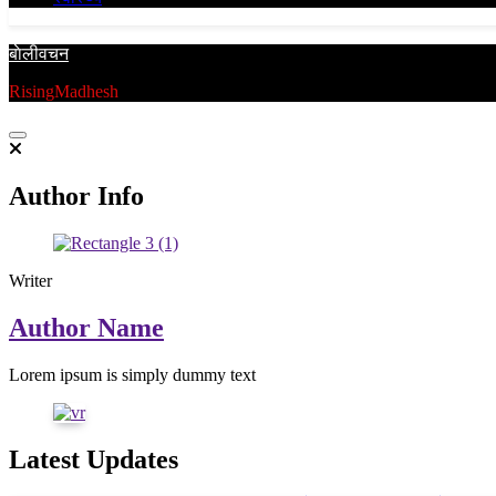
बाेलीवचन
RisingMadhesh
Author Info
Writer
Author Name
Lorem ipsum is simply dummy text
Latest Updates