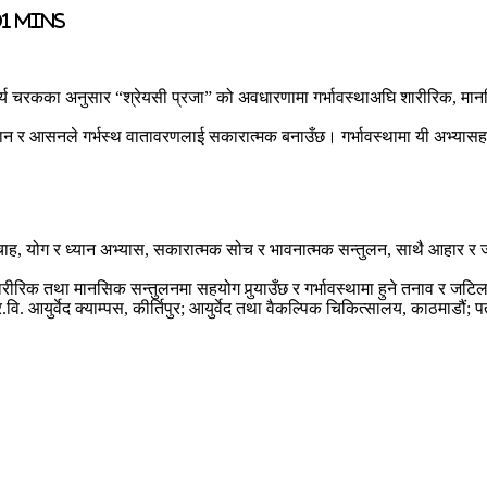
1 mins
ार्य चरकका अनुसार “श्रेयसी प्रजा” को अवधारणामा गर्भावस्थाअघि शारीरिक, मानसि
यास, ध्यान र आसनले गर्भस्थ वातावरणलाई सकारात्मक बनाउँछ। गर्भावस्थामा यी अ
 हेरचाह, योग र ध्यान अभ्यास, सकारात्मक सोच र भावनात्मक सन्तुलन, साथै आहार 
शारीरिक तथा मानसिक सन्तुलनमा सहयोग पुर्‍याउँछ र गर्भावस्थामा हुने तनाव र जट
रि.वि. आयुर्वेद क्याम्पस, कीर्तिपुर; आयुर्वेद तथा वैकल्पिक चिकित्सालय, काठमाडौ