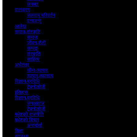
जनमत
वातावरण
जलवायु परिवर्तन
वन्यजन्तु
आलेख
समाज-संस्कृति
समाज
जीवन-शैली
सम्पदा
संस्कृति
साहित्य
अर्थतंत्र
सीमा-व्यापार
व्यापार-व्यवसाय
विज्ञान-प्रविधि
टेक्नोलोजी
इतिहास
विज्ञान-प्रविधि
जनआवाज
टेक्नोलोजी
मधेशकाे राजनीति
मधेशकाे विचार
अन्तर्वार्ता
शिक्षा
स्वास्थ्य