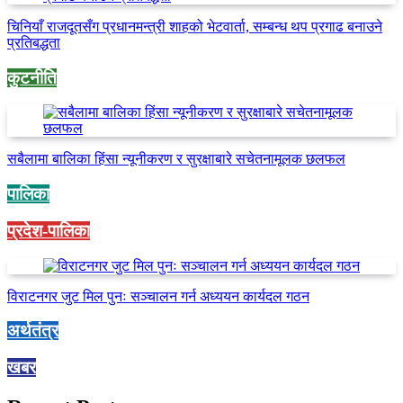
चिनियाँ राजदूतसँग प्रधानमन्त्री शाहको भेटवार्ता, सम्बन्ध थप प्रगाढ बनाउने
प्रतिबद्धता
कुटनीति
सबैलामा बालिका हिंसा न्यूनीकरण र सुरक्षाबारे सचेतनामूलक छलफल
पालिका
प्रदेश-पालिका
विराटनगर जुट मिल पुनः सञ्चालन गर्न अध्ययन कार्यदल गठन
अर्थतंत्र
खबर