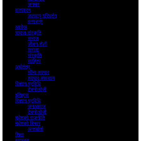
जनमत
वातावरण
जलवायु परिवर्तन
वन्यजन्तु
आलेख
समाज-संस्कृति
समाज
जीवन-शैली
सम्पदा
संस्कृति
साहित्य
अर्थतंत्र
सीमा-व्यापार
व्यापार-व्यवसाय
विज्ञान-प्रविधि
टेक्नोलोजी
इतिहास
विज्ञान-प्रविधि
जनआवाज
टेक्नोलोजी
मधेशकाे राजनीति
मधेशकाे विचार
अन्तर्वार्ता
शिक्षा
स्वास्थ्य