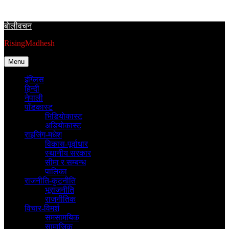
Skip
to
बाेलीवचन
content
RisingMadhesh
Menu
इंग्लिस
हिन्दी
नेपाली
पाँडकास्ट
भिडियाेकास्ट
अडियाेकास्ट
राइजिंग-मधेश
विकास-पूर्वाधार
स्थानीय सरकार
सीमा र सम्बन्ध
पालिका
राजनीति-कुटनीति
भूराजनीति
राजनीतिक
विचार-विमर्श
समसामयिक
सामाजिक