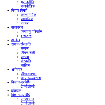
भूराजनीति
राजनीतिक
विचार-विमर्श
समसामयिक
सामाजिक
जनमत
वातावरण
जलवायु परिवर्तन
वन्यजन्तु
आलेख
समाज-संस्कृति
समाज
जीवन-शैली
सम्पदा
संस्कृति
साहित्य
अर्थतंत्र
सीमा-व्यापार
व्यापार-व्यवसाय
विज्ञान-प्रविधि
टेक्नोलोजी
इतिहास
विज्ञान-प्रविधि
जनआवाज
टेक्नोलोजी