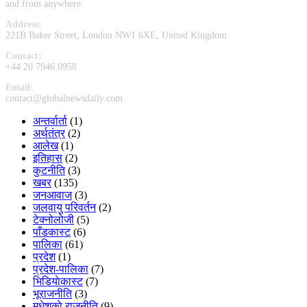
and from anywhere.
Address:
221B Baker Street, London NW1 6XE, United Kingdom
Contact:
+44 20 7946 0958
Email:
contact@globalnewsdaily.com
अन्तर्वार्ता
(1)
अर्थतंत्र
(2)
आलेख
(1)
इतिहास
(2)
कुटनीति
(3)
खबर
(135)
जनआवाज
(3)
जलवायु परिवर्तन
(2)
टेक्नोलोजी
(5)
पाँडकास्ट
(6)
पालिका
(61)
प्रदेश
(1)
प्रदेश-पालिका
(7)
भिडियाेकास्ट
(7)
भूराजनीति
(3)
मधेशकाे राजनीति
(9)