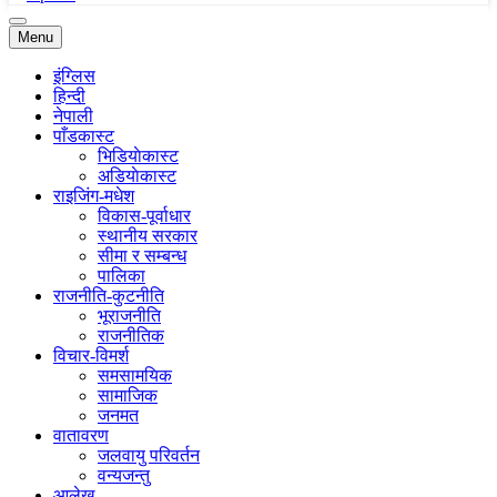
Menu
इंग्लिस
हिन्दी
नेपाली
पाँडकास्ट
भिडियाेकास्ट
अडियाेकास्ट
राइजिंग-मधेश
विकास-पूर्वाधार
स्थानीय सरकार
सीमा र सम्बन्ध
पालिका
राजनीति-कुटनीति
भूराजनीति
राजनीतिक
विचार-विमर्श
समसामयिक
सामाजिक
जनमत
वातावरण
जलवायु परिवर्तन
वन्यजन्तु
आलेख