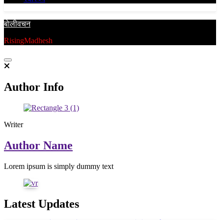
बाेलीवचन
RisingMadhesh
Author Info
Writer
Author Name
Lorem ipsum is simply dummy text
Latest Updates