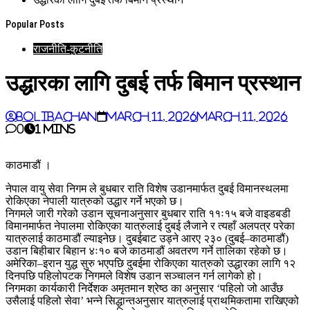
Popular Posts
राजनीति-कुटनीति
उद्धारका लागि दुबई तर्फ बिमान प्रस्थान
BoliBachan
March 11, 2026
March 11, 2026
0
1 mins
काठमाडौं ।
नेपाल वायु सेवा निगम ले बुधबार राति विशेष उडानमार्फत दुबई विमानस्थलमा
रोकिएका नेपाली यात्रुको उद्धार गर्ने भएको छ।
निगमले जारी गरेको उडान सूचनाअनुसार बुधबार राति ११ः१५ बजे वाइडबडी
विमानमार्फत नेपालमा रोकिएका यात्रुलाई दुबई लैजाने र त्यहाँ अलपत्र परेका
यात्रुलाई काठमाडौं ल्याइनेछ। दुबईबाट उड्ने आरए २३० (दुबई–काठमाडौं)
उडान बिहीबार बिहान ४ः१० बजे काठमाडौं अवतरण गर्ने तालिका रहेको छ।
अमेरिका–इरान युद्ध सुरु भएपछि दुबईमा रोकिएका यात्रुको उद्धारका लागि १२
दिनपछि पहिलोपटक निगमले विशेष उडान सञ्चालन गर्न लागेको हो।
निगमका कार्यकारी निर्देशक अमृतमान श्रेष्ठ का अनुसार ‘पहिलो जो आउँछ
उसैलाई पहिलो सेवा’ भन्ने सिद्धान्तअनुसार यात्रुलाई प्राथमिकतामा राखिएको