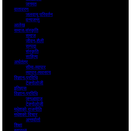
जनमत
वातावरण
जलवायु परिवर्तन
वन्यजन्तु
आलेख
समाज-संस्कृति
समाज
जीवन-शैली
सम्पदा
संस्कृति
साहित्य
अर्थतंत्र
सीमा-व्यापार
व्यापार-व्यवसाय
विज्ञान-प्रविधि
टेक्नोलोजी
इतिहास
विज्ञान-प्रविधि
जनआवाज
टेक्नोलोजी
मधेशकाे राजनीति
मधेशकाे विचार
अन्तर्वार्ता
शिक्षा
स्वास्थ्य