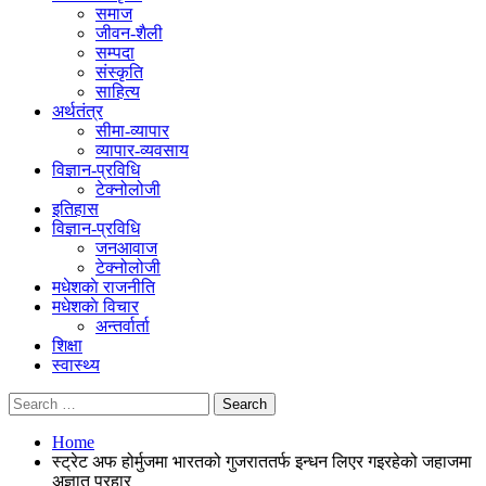
समाज
जीवन-शैली
सम्पदा
संस्कृति
साहित्य
अर्थतंत्र
सीमा-व्यापार
व्यापार-व्यवसाय
विज्ञान-प्रविधि
टेक्नोलोजी
इतिहास
विज्ञान-प्रविधि
जनआवाज
टेक्नोलोजी
मधेशकाे राजनीति
मधेशकाे विचार
अन्तर्वार्ता
शिक्षा
स्वास्थ्य
Home
स्ट्रेट अफ होर्मुजमा भारतको गुजराततर्फ इन्धन लिएर गइरहेको जहाजमा
अज्ञात प्रहार