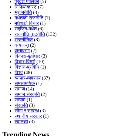
प्रदेश-पालिका
(5)
भिडियाेकास्ट
(7)
भूराजनीति
(3)
मधेशकाे राजनीति
(7)
मधेशकाे विचार
(1)
राइजिंग-मधेश
(6)
राजनीति-कुटनीति
(132)
राजनीतिक
(8)
वन्यजन्तु
(2)
वातावरण
(2)
विकास-पूर्वाधार
(3)
विचार-विमर्श
(10)
विज्ञान-प्रविधि
(1)
विश्व
(48)
व्यापार-व्यवसाय
(37)
समसामयिक
(1)
समाज
(14)
समाज-संस्कृति
(2)
सम्पदा
(1)
संस्कृति
(3)
सीमा र सम्बन्ध
(3)
स्थानीय सरकार
(1)
स्वास्थ्य
(3)
Trending News