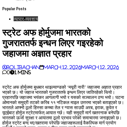
Popular Posts
व्यापार-व्यवसाय
स्ट्रेट अफ होर्मुजमा भारतको
गुजराततर्फ इन्धन लिएर गइरहेको
जहाजमा अज्ञात प्रहार
BoliBachan
March 12, 2026
March 12, 2026
0
1 mins
स्ट्रेट अफ होर्मुजमा बुधबार थाइल्याण्डको ‘मयूरी नारी’ जहाजमा अज्ञात प्रहार
भएको छ। यो जहाज भारतको गुजराततर्फ इन्धन लिएर जातिरहेको थियो।
प्रहारपछि जहाजमा भयंकर आगलागी भयो र यसको सञ्चालन ठप्प भयो। घटना
ओमानको समुद्री तटको करिब ११ नटिकल माइल उत्तरमा भएको बताइएको छ।
भारतले आफ्नो ठूलो हिस्सा कच्चा तेल र ग्यास साउदी अरब, इराक, कुवेत र
यूएईबाट होर्मुज स्ट्रेटमार्फत् आयात गर्छ। यही समुद्री मार्ग खतरनाक बनेपछि
भारतको ऊर्जा सुरक्षा र आयातमा ठूलो प्रभाव परेको समाचारमा जनाइएको छ।
होर्मुज स्ट्रेट बन्द भए/खतरामा परेपछि जहाजहरूलाई वैकल्पिक मार्ग प्रयोग