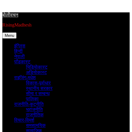
Skip
to
बाेलीवचन
content
RisingMadhesh
Menu
इंग्लिस
हिन्दी
नेपाली
पाँडकास्ट
भिडियाेकास्ट
अडियाेकास्ट
राइजिंग-मधेश
विकास-पूर्वाधार
स्थानीय सरकार
सीमा र सम्बन्ध
पालिका
राजनीति-कुटनीति
भूराजनीति
राजनीतिक
विचार-विमर्श
समसामयिक
सामाजिक