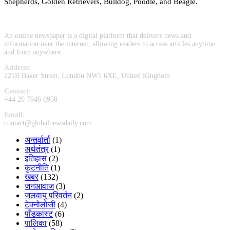
Shepherds, Golden Retrievers, Bulldog, Poodle, and Beagle.
An online newspaper is a digital platform that delivers news and
information over the internet, allowing readers to access articles anytime
and from anywhere.
Address:
221B Baker Street, London NW1 6XE, United Kingdom
Contact:
+44 20 7946 0958
Email:
contact@globalnewsdaily.com
अन्तर्वार्ता
(1)
अर्थतंत्र
(1)
इतिहास
(2)
कुटनीति
(1)
खबर
(132)
जनआवाज
(3)
जलवायु परिवर्तन
(2)
टेक्नोलोजी
(4)
पाँडकास्ट
(6)
पालिका
(58)