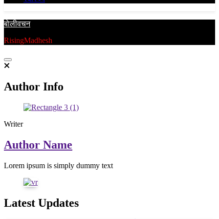
बाेलीवचन
RisingMadhesh
Author Info
Writer
Author Name
Lorem ipsum is simply dummy text
Latest Updates