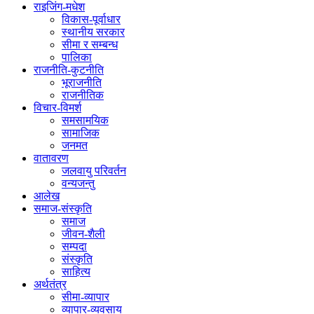
राइजिंग-मधेश
विकास-पूर्वाधार
स्थानीय सरकार
सीमा र सम्बन्ध
पालिका
राजनीति-कुटनीति
भूराजनीति
राजनीतिक
विचार-विमर्श
समसामयिक
सामाजिक
जनमत
वातावरण
जलवायु परिवर्तन
वन्यजन्तु
आलेख
समाज-संस्कृति
समाज
जीवन-शैली
सम्पदा
संस्कृति
साहित्य
अर्थतंत्र
सीमा-व्यापार
व्यापार-व्यवसाय