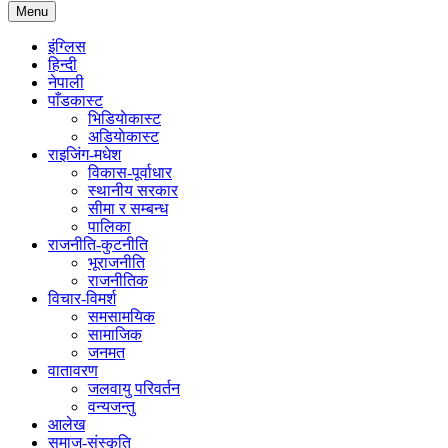
Menu
इंग्लिस
हिन्दी
नेपाली
पाँडकास्ट
भिडियाेकास्ट
अडियाेकास्ट
राइजिंग-मधेश
विकास-पूर्वाधार
स्थानीय सरकार
सीमा र सम्बन्ध
पालिका
राजनीति-कुटनीति
भूराजनीति
राजनीतिक
विचार-विमर्श
समसामयिक
सामाजिक
जनमत
वातावरण
जलवायु परिवर्तन
वन्यजन्तु
आलेख
समाज-संस्कृति