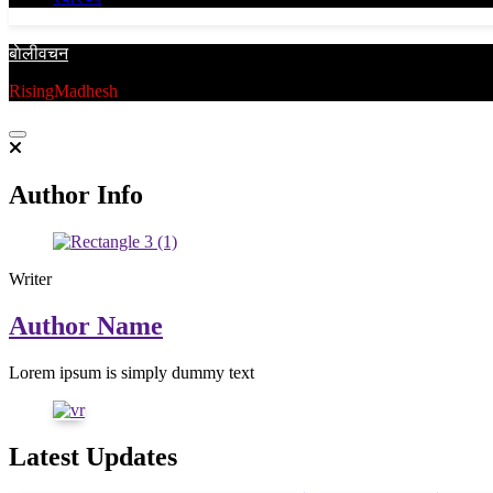
बाेलीवचन
RisingMadhesh
Author Info
Writer
Author Name
Lorem ipsum is simply dummy text
Latest Updates