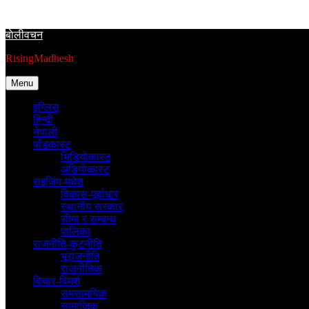
Skip
to
बाेलीवचन
content
RisingMadhesh
Menu
इंग्लिस
हिन्दी
नेपाली
पाँडकास्ट
भिडियाेकास्ट
अडियाेकास्ट
राइजिंग-मधेश
विकास-पूर्वाधार
स्थानीय सरकार
सीमा र सम्बन्ध
पालिका
राजनीति-कुटनीति
भूराजनीति
राजनीतिक
विचार-विमर्श
समसामयिक
सामाजिक