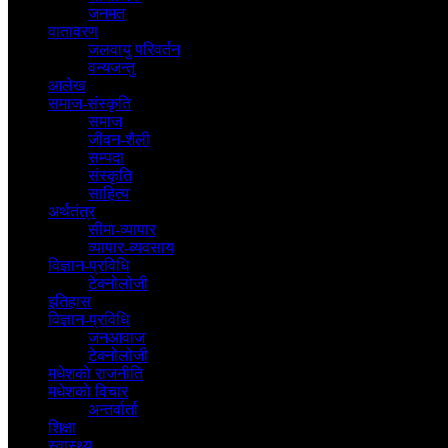
जनमत
वातावरण
जलवायु परिवर्तन
वन्यजन्तु
आलेख
समाज-संस्कृति
समाज
जीवन-शैली
सम्पदा
संस्कृति
साहित्य
अर्थतंत्र
सीमा-व्यापार
व्यापार-व्यवसाय
विज्ञान-प्रविधि
टेक्नोलोजी
इतिहास
विज्ञान-प्रविधि
जनआवाज
टेक्नोलोजी
मधेशकाे राजनीति
मधेशकाे विचार
अन्तर्वार्ता
शिक्षा
स्वास्थ्य