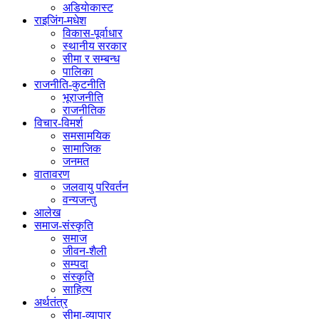
अडियाेकास्ट
राइजिंग-मधेश
विकास-पूर्वाधार
स्थानीय सरकार
सीमा र सम्बन्ध
पालिका
राजनीति-कुटनीति
भूराजनीति
राजनीतिक
विचार-विमर्श
समसामयिक
सामाजिक
जनमत
वातावरण
जलवायु परिवर्तन
वन्यजन्तु
आलेख
समाज-संस्कृति
समाज
जीवन-शैली
सम्पदा
संस्कृति
साहित्य
अर्थतंत्र
सीमा-व्यापार