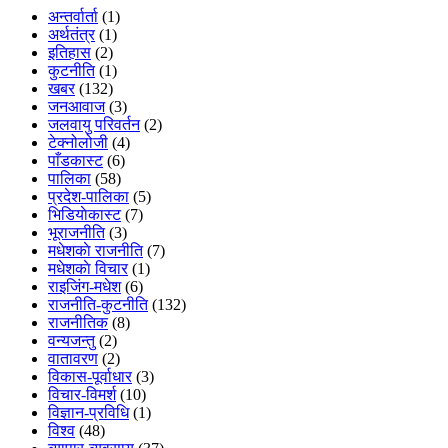
अन्तर्वार्ता
(1)
अर्थतंत्र
(1)
इतिहास
(2)
कुटनीति
(1)
खबर
(132)
जनआवाज
(3)
जलवायु परिवर्तन
(2)
टेक्नोलोजी
(4)
पाँडकास्ट
(6)
पालिका
(58)
प्रदेश-पालिका
(5)
भिडियाेकास्ट
(7)
भूराजनीति
(3)
मधेशकाे राजनीति
(7)
मधेशकाे विचार
(1)
राइजिंग-मधेश
(6)
राजनीति-कुटनीति
(132)
राजनीतिक
(8)
वन्यजन्तु
(2)
वातावरण
(2)
विकास-पूर्वाधार
(3)
विचार-विमर्श
(10)
विज्ञान-प्रविधि
(1)
विश्व
(48)