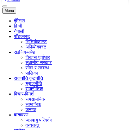
Menu
इंग्लिस
हिन्दी
नेपाली
पाँडकास्ट
भिडियाेकास्ट
अडियाेकास्ट
राइजिंग-मधेश
विकास-पूर्वाधार
स्थानीय सरकार
सीमा र सम्बन्ध
पालिका
राजनीति-कुटनीति
भूराजनीति
राजनीतिक
विचार-विमर्श
समसामयिक
सामाजिक
जनमत
वातावरण
जलवायु परिवर्तन
वन्यजन्तु