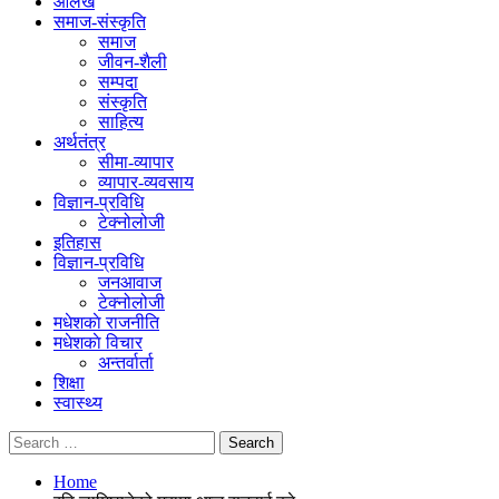
आलेख
समाज-संस्कृति
समाज
जीवन-शैली
सम्पदा
संस्कृति
साहित्य
अर्थतंत्र
सीमा-व्यापार
व्यापार-व्यवसाय
विज्ञान-प्रविधि
टेक्नोलोजी
इतिहास
विज्ञान-प्रविधि
जनआवाज
टेक्नोलोजी
मधेशकाे राजनीति
मधेशकाे विचार
अन्तर्वार्ता
शिक्षा
स्वास्थ्य
Home