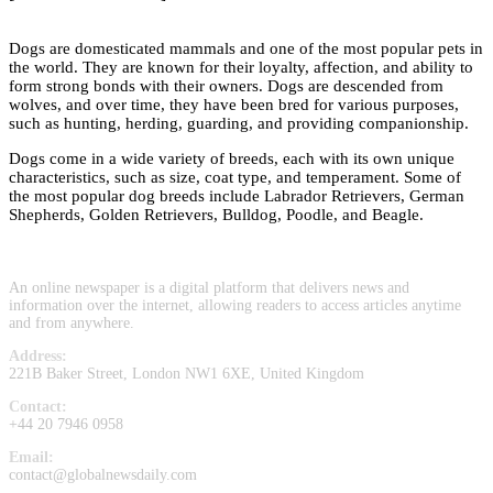
Dogs are domesticated mammals and one of the most popular pets in
the world. They are known for their loyalty, affection, and ability to
form strong bonds with their owners. Dogs are descended from
wolves, and over time, they have been bred for various purposes,
such as hunting, herding, guarding, and providing companionship.
Dogs come in a wide variety of breeds, each with its own unique
characteristics, such as size, coat type, and temperament. Some of
the most popular dog breeds include Labrador Retrievers, German
Shepherds, Golden Retrievers, Bulldog, Poodle, and Beagle.
An online newspaper is a digital platform that delivers news and
information over the internet, allowing readers to access articles anytime
and from anywhere.
Address:
221B Baker Street, London NW1 6XE, United Kingdom
Contact:
+44 20 7946 0958
Email:
contact@globalnewsdaily.com