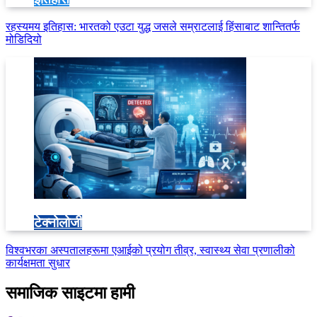
रहस्यमय इतिहास: भारतको एउटा युद्ध जसले सम्राटलाई हिंसाबाट शान्तितर्फ
मोडिदियो
टेक्नोलोजी
विश्वभरका अस्पतालहरूमा एआईको प्रयोग तीव्र, स्वास्थ्य सेवा प्रणालीको
कार्यक्षमता सुधार
समाजिक साइटमा हामी