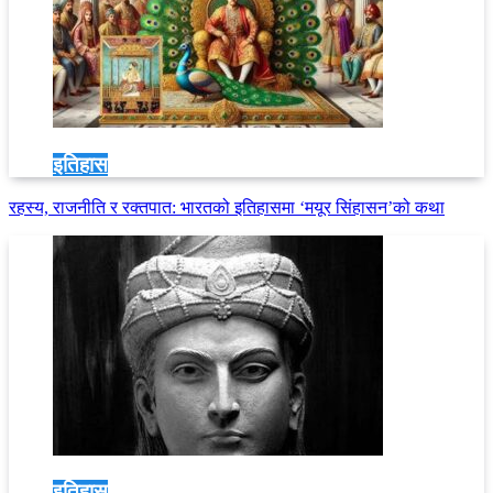
इतिहास
रहस्य, राजनीति र रक्तपात: भारतको इतिहासमा ‘मयूर सिंहासन’को कथा
इतिहास