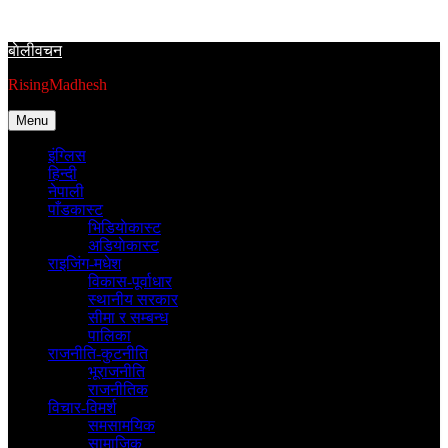
Skip
to
बाेलीवचन
content
RisingMadhesh
Menu
इंग्लिस
हिन्दी
नेपाली
पाँडकास्ट
भिडियाेकास्ट
अडियाेकास्ट
राइजिंग-मधेश
विकास-पूर्वाधार
स्थानीय सरकार
सीमा र सम्बन्ध
पालिका
राजनीति-कुटनीति
भूराजनीति
राजनीतिक
विचार-विमर्श
समसामयिक
सामाजिक