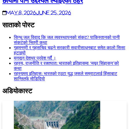
छायाँमा पार्ने उद्देश्यले ल्याइएको ठहर
May 8, 2026
June 25, 2026
साताकाे पाेस्ट
सिन्धु जल विवाद कि जल व्यवस्थापनको संकट? पाकिस्तानको पानी
संकटको भित्री कथा
गृहमन्त्री र गृहसचिव चढ्ने सरकारी सवारीसाधनबाट समेत कालो सिसा
हटाइयो
मनसून देशभर प्रवेश गर्दै ।
रहस्य, राजनीति र रक्तपात: भारतको इतिहासमा ‘मयूर सिंहासन’को
कथा
रहस्यमय इतिहास: भारतको एउटा युद्ध जसले सम्राटलाई हिंसाबाट
शान्तितर्फ मोडिदियो
अडियाेकास्ट