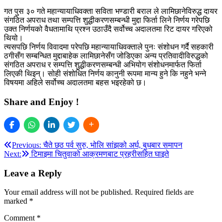
गत पुस ३० गते महान्यायाधिवक्ता सविता भण्डारी बराल ले लामिछानेविरुद्ध दायर
संगठित अपराध तथा सम्पत्ति शुद्धीकरणसम्बन्धी मुद्दा फिर्ता लिने निर्णय गरेपछि
उक्त निर्णयको वैधतामाथि प्रश्न उठाउँदै सर्वोच्च अदालतमा रिट दायर गरिएको
थियो।
त्यसपछि निर्णय विवादमा परेपछि महान्यायाधिवक्ताले पुनः संशोधन गर्दै सहकारी
ठगीसँग सम्बन्धित मुद्दाबाहेक लामिछानेसँग जोडिएका अन्य प्रतिवादीविरुद्धको
संगठित अपराध र सम्पत्ति शुद्धीकरणसम्बन्धी अभियोग संशोधनमार्फत फिर्ता
लिएकी थिइन्। सोही संशोधित निर्णय कानुनी रूपमा मान्य हुने कि नहुने भन्ने
विषयमा अहिले सर्वोच्च अदालतमा बहस भइरहेको छ।
Share and Enjoy !
Post
Previous:
चैते छठ पर्व सुरु, भोलि सांझको अर्घ, बुधबार समापन
Next:
टिमाइमा चितुवाको आक्रमणबाट प्रहरीसहित घाइते
navigation
Leave a Reply
Your email address will not be published.
Required fields are
marked
*
Comment
*