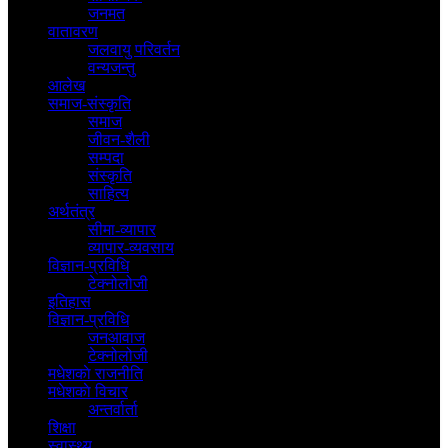
जनमत
वातावरण
जलवायु परिवर्तन
वन्यजन्तु
आलेख
समाज-संस्कृति
समाज
जीवन-शैली
सम्पदा
संस्कृति
साहित्य
अर्थतंत्र
सीमा-व्यापार
व्यापार-व्यवसाय
विज्ञान-प्रविधि
टेक्नोलोजी
इतिहास
विज्ञान-प्रविधि
जनआवाज
टेक्नोलोजी
मधेशकाे राजनीति
मधेशकाे विचार
अन्तर्वार्ता
शिक्षा
स्वास्थ्य