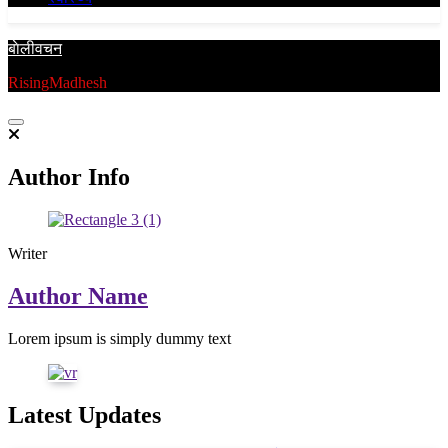
बाेलीवचन
RisingMadhesh
Author Info
Writer
Author Name
Lorem ipsum is simply dummy text
Latest Updates