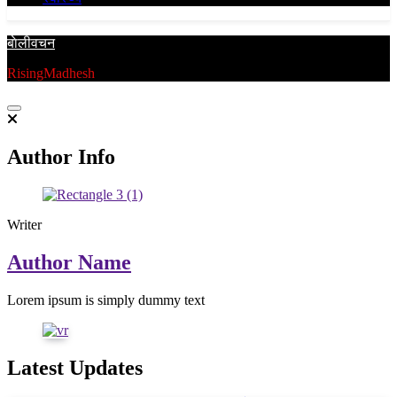
बाेलीवचन
RisingMadhesh
Author Info
Writer
Author Name
Lorem ipsum is simply dummy text
Latest Updates