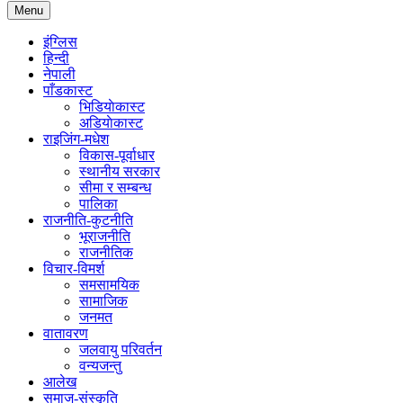
Menu
इंग्लिस
हिन्दी
नेपाली
पाँडकास्ट
भिडियाेकास्ट
अडियाेकास्ट
राइजिंग-मधेश
विकास-पूर्वाधार
स्थानीय सरकार
सीमा र सम्बन्ध
पालिका
राजनीति-कुटनीति
भूराजनीति
राजनीतिक
विचार-विमर्श
समसामयिक
सामाजिक
जनमत
वातावरण
जलवायु परिवर्तन
वन्यजन्तु
आलेख
समाज-संस्कृति