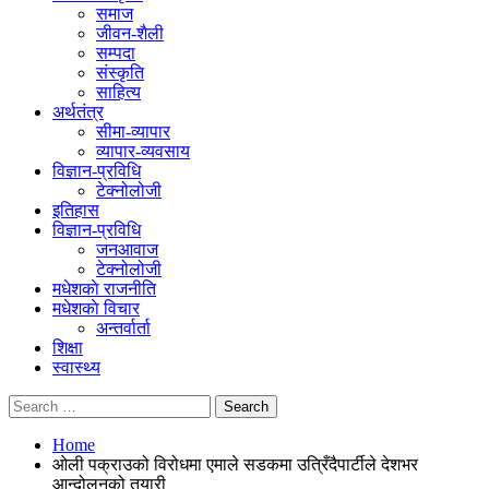
समाज
जीवन-शैली
सम्पदा
संस्कृति
साहित्य
अर्थतंत्र
सीमा-व्यापार
व्यापार-व्यवसाय
विज्ञान-प्रविधि
टेक्नोलोजी
इतिहास
विज्ञान-प्रविधि
जनआवाज
टेक्नोलोजी
मधेशकाे राजनीति
मधेशकाे विचार
अन्तर्वार्ता
शिक्षा
स्वास्थ्य
Home
ओली पक्राउको विरोधमा एमाले सडकमा उत्रिँदैपार्टीले देशभर
आन्दोलनको तयारी