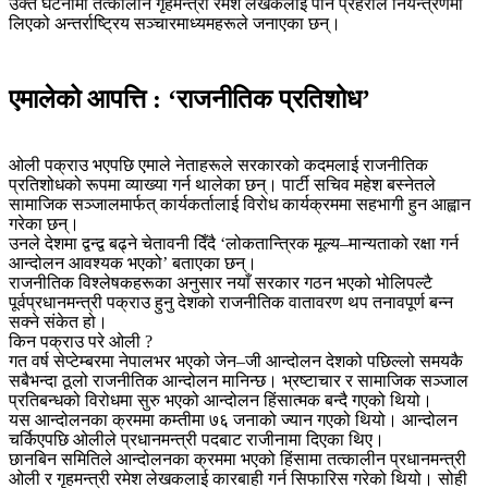
उक्त घटनामा तत्कालीन गृहमन्त्री रमेश लेखकलाई पनि प्रहरीले नियन्त्रणमा
लिएको अन्तर्राष्ट्रिय सञ्चारमाध्यमहरूले जनाएका छन्।
एमालेको आपत्ति : ‘राजनीतिक प्रतिशोध’
ओली पक्राउ भएपछि एमाले नेताहरूले सरकारको कदमलाई राजनीतिक
प्रतिशोधको रूपमा व्याख्या गर्न थालेका छन्। पार्टी सचिव महेश बस्नेतले
सामाजिक सञ्जालमार्फत् कार्यकर्तालाई विरोध कार्यक्रममा सहभागी हुन आह्वान
गरेका छन्।
उनले देशमा द्वन्द्व बढ्ने चेतावनी दिँदै ‘लोकतान्त्रिक मूल्य–मान्यताको रक्षा गर्न
आन्दोलन आवश्यक भएको’ बताएका छन्।
राजनीतिक विश्लेषकहरूका अनुसार नयाँ सरकार गठन भएको भोलिपल्टै
पूर्वप्रधानमन्त्री पक्राउ हुनु देशको राजनीतिक वातावरण थप तनावपूर्ण बन्न
सक्ने संकेत हो।
किन पक्राउ परे ओली ?
गत वर्ष सेप्टेम्बरमा नेपालभर भएको जेन–जी आन्दोलन देशको पछिल्लो समयकै
सबैभन्दा ठूलो राजनीतिक आन्दोलन मानिन्छ। भ्रष्टाचार र सामाजिक सञ्जाल
प्रतिबन्धको विरोधमा सुरु भएको आन्दोलन हिंसात्मक बन्दै गएको थियो।
यस आन्दोलनका क्रममा कम्तीमा ७६ जनाको ज्यान गएको थियो। आन्दोलन
चर्किएपछि ओलीले प्रधानमन्त्री पदबाट राजीनामा दिएका थिए।
छानबिन समितिले आन्दोलनका क्रममा भएको हिंसामा तत्कालीन प्रधानमन्त्री
ओली र गृहमन्त्री रमेश लेखकलाई कारबाही गर्न सिफारिस गरेको थियो। सोही