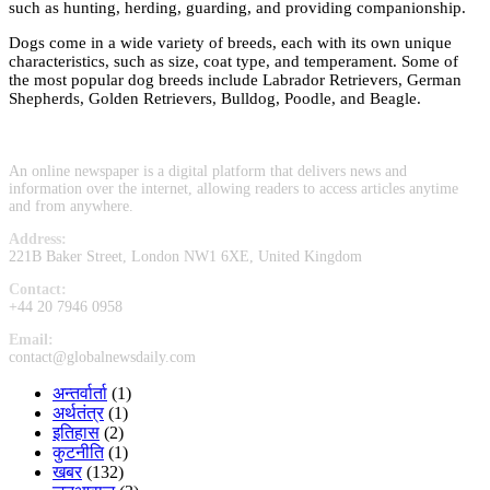
such as hunting, herding, guarding, and providing companionship.
Dogs come in a wide variety of breeds, each with its own unique
characteristics, such as size, coat type, and temperament. Some of
the most popular dog breeds include Labrador Retrievers, German
Shepherds, Golden Retrievers, Bulldog, Poodle, and Beagle.
An online newspaper is a digital platform that delivers news and
information over the internet, allowing readers to access articles anytime
and from anywhere.
Address:
221B Baker Street, London NW1 6XE, United Kingdom
Contact:
+44 20 7946 0958
Email:
contact@globalnewsdaily.com
अन्तर्वार्ता
(1)
अर्थतंत्र
(1)
इतिहास
(2)
कुटनीति
(1)
खबर
(132)