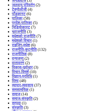
जनआवाज
(3)
जलवायु परिवर्तन
(2)
टेक्नोलोजी
(4)
पाँडकास्ट
(6)
पालिका
(58)
प्रदेश-पालिका
(5)
भिडियाेकास्ट
(7)
भूराजनीति
(3)
मधेशकाे राजनीति
(7)
मधेशकाे विचार
(1)
राइजिंग-मधेश
(6)
राजनीति-कुटनीति
(132)
राजनीतिक
(8)
वन्यजन्तु
(2)
वातावरण
(2)
विकास-पूर्वाधार
(3)
विचार-विमर्श
(10)
विज्ञान-प्रविधि
(1)
विश्व
(48)
व्यापार-व्यवसाय
(37)
समसामयिक
(1)
समाज
(14)
समाज-संस्कृति
(2)
सम्पदा
(1)
संस्कृति
(3)