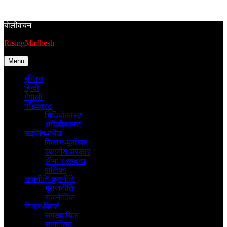
Skip
to
बाेलीवचन
content
RisingMadhesh
Menu
इंग्लिस
हिन्दी
नेपाली
पाँडकास्ट
भिडियाेकास्ट
अडियाेकास्ट
राइजिंग-मधेश
विकास-पूर्वाधार
स्थानीय सरकार
सीमा र सम्बन्ध
पालिका
राजनीति-कुटनीति
भूराजनीति
राजनीतिक
विचार-विमर्श
समसामयिक
सामाजिक