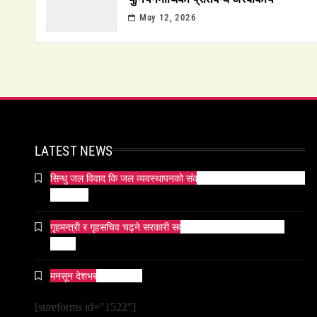
May 12, 2026
LATEST NEWS
सिन्धु जल विवाद कि जल व्यवस्थापनको संकट? पाकिस्तानको पानी संकटको
भित्री कथा
गृहमन्त्री र गृहसचिव चढ्ने सरकारी सवारीसाधनबाट समेत कालो सिसा
हटाइयो
मनसून देशभर प्रवेश गर्दै ।
[sureforms id="1522"]