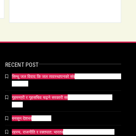
RECENT POST
सिन्धु जल विवाद कि जल व्यवस्थापनको संकट? पाकिस्तानको पानी संकटको
भित्री कथा
गृहमन्त्री र गृहसचिव चढ्ने सरकारी सवारीसाधनबाट समेत कालो सिसा
हटाइयो
मनसून देशभर प्रवेश गर्दै ।
रहस्य, राजनीति र रक्तपात: भारतको इतिहासमा ‘मयूर सिंहासन’को कथा