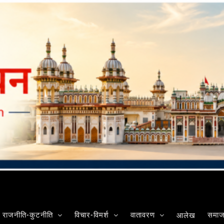
राजनीति-कुटनीति
विचार-विमर्श
वातावरण
समाज-
आलेख