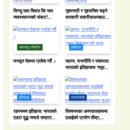
सिन्धु जल विवाद कि जल
गृहमन्त्री र गृहसचिव चढ्ने
व्यवस्थापनको संकट?
सरकारी सवारीसाधनबाट
पाकिस्तानको पानी संकटको
समेत कालो सिसा हटाइयो
भित्री कथा
जलवायु परिवर्तन
इतिहास
मनसून देशभर प्रवेश गर्दै ।
रहस्य, राजनीति र रक्तपात:
भारतको इतिहासमा ‘मयूर
सिंहासन’को कथा
इतिहास
टेक्नोलोजी
रहस्यमय इतिहास: भारतको
विश्वभरका अस्पतालहरूमा
एउटा युद्ध जसले सम्राटलाई
एआईको प्रयोग तीव्र,
हिंसाबाट शान्तितर्फ
स्वास्थ्य सेवा प्रणालीको