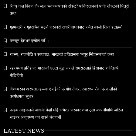
सिन्धु जल विवाद कि जल व्यवस्थापनको संकट? पाकिस्तानको पानी संकटको भित्री
कथा
समाज
गृहमन्त्री र गृहसचिव चढ्ने सरकारी सवारीसाधनबाट समेत कालो सिसा हटाइयो
५० लाख’ शुल्कको वास्तविकता: अल्टर्नेटिभ B-स्कूलहरूले
नदेखाउने कठोर सत्य
मनसून देशभर प्रवेश गर्दै ।
March 28, 2026
रहस्य, राजनीति र रक्तपात: भारतको इतिहासमा ‘मयूर सिंहासन’को कथा
रहस्यमय इतिहास: भारतको एउटा युद्ध जसले सम्राटलाई हिंसाबाट शान्तितर्फ
मोडिदियो
समाज
विश्वभरका अस्पतालहरूमा एआईको प्रयोग तीव्र, स्वास्थ्य सेवा प्रणालीको
कार्यक्षमता सुधार
नेपालमा युनिफिकेशन चर्चको सम्बन्ध उजागर
March 28, 2026
फाइभ आइजलले आगामी केही महिनाभित्र सरकार तथा ठूला कम्पनीमाथि जटिल
साइबर आक्रमण गर्न सक्ने चेतावनी
LATEST NEWS