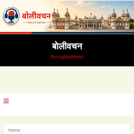
Skip
to
content
बाेलीवचन
RisingMadhesh
Home