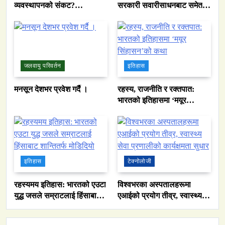
व्यवस्थापनको संकट?
सरकारी सवारीसाधनबाट समेत
पाकिस्तानको पानी संकटको
कालो सिसा हटाइयो
भित्री कथा
जलवायु परिवर्तन
इतिहास
मनसून देशभर प्रवेश गर्दै ।
रहस्य, राजनीति र रक्तपात:
भारतको इतिहासमा ‘मयूर
सिंहासन’को कथा
इतिहास
टेक्नोलोजी
रहस्यमय इतिहास: भारतको एउटा
विश्वभरका अस्पतालहरूमा
युद्ध जसले सम्राटलाई हिंसाबाट
एआईको प्रयोग तीव्र, स्वास्थ्य
शान्तितर्फ मोडिदियो
सेवा प्रणालीको कार्यक्षमता सुधार