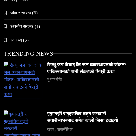
सीमा र सम्बन्ध
(3)
स्थानीय सरकार
(1)
समाज
अलउला: साउदी अरबको रेगिस्तानी मोती र सांस्कृतिक
स्वास्थ्य
(3)
सम्पदाको केन्द्र
TRENDING NEWS
March 28, 2026
सिन्धु जल विवाद कि जल व्यवस्थापनको संकट?
पाकिस्तानको पानी संकटको भित्री कथा
भूराजनीति
समाज
६ महिनामा ३३३ विदेशी नागरिक निष्कासित — ओभरस्टे,
गैरकानुनी गतिविधि र धर्म प्रचारसम्म
गृहमन्त्री र गृहसचिव चढ्ने सरकारी
सवारीसाधनबाट समेत कालो सिसा हटाइयो
March 28, 2026
खबर
राजनीतिक