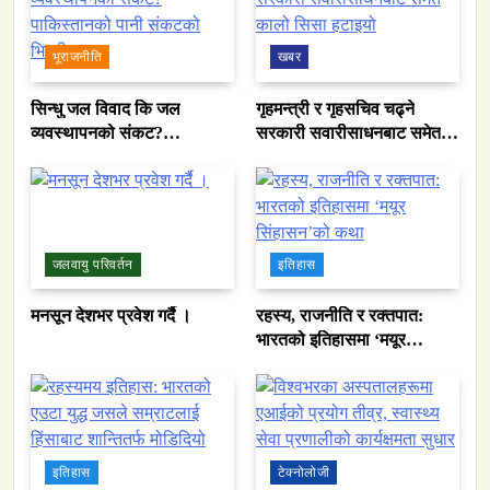
भूराजनीति
खबर
सिन्धु जल विवाद कि जल
गृहमन्त्री र गृहसचिव चढ्ने
व्यवस्थापनको संकट?
सरकारी सवारीसाधनबाट समेत
पाकिस्तानको पानी संकटको
कालो सिसा हटाइयो
भित्री कथा
जलवायु परिवर्तन
इतिहास
मनसून देशभर प्रवेश गर्दै ।
रहस्य, राजनीति र रक्तपात:
भारतको इतिहासमा ‘मयूर
सिंहासन’को कथा
इतिहास
टेक्नोलोजी