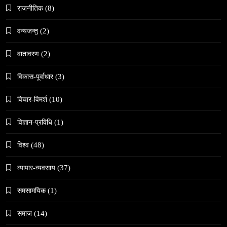
राजनीतिक
(8)
काठमाडौँमा चिरोत्थानसँगै होली पर्व शुभारम्भ
April 3, 2026
वन्यजन्तु
(2)
वातावरण
(2)
विकास-पूर्वाधार
(3)
विचार-विमर्श
(10)
संस्कृति
विज्ञान-प्रविधि
(1)
महाशिवरात्री गहिरो आध्यात्मिक यात्रा
April 3, 2026
विश्व
(48)
व्यापार-व्यवसाय
(37)
समसामयिक
(1)
समाज
समाज
(14)