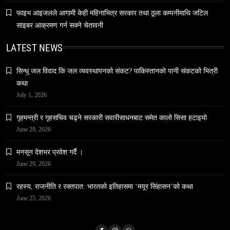
फाइभ आइजलले आगामी केही महिनाभित्र सरकार तथा ठूला कम्पनीमाथि जटिल
साइबर आक्रमण गर्न सक्ने चेतावनी
LATEST NEWS
सिन्धु जल विवाद कि जल व्यवस्थापनको संकट? पाकिस्तानको पानी संकटको भित्री
वन्यजन्तु
वातावरण
कथा
नेपालको वन्यजन्तु पर्यटन प्रवर्द्धनमा महत्वपूर्ण योगदान
July 1, 2026
April 3, 2026
गृहमन्त्री र गृहसचिव चढ्ने सरकारी सवारीसाधनबाट समेत कालो सिसा हटाइयो
June 29, 2026
मनसून देशभर प्रवेश गर्दै ।
June 29, 2026
रहस्य, राजनीति र रक्तपात: भारतको इतिहासमा ‘मयूर सिंहासन’को कथा
समाज
June 25, 2026
हनुमान जयन्ती आज मनाइँदै
April 3, 2026