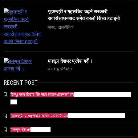
गैरकानुनी गतिविधि र धर्म प्रचारसम्म
April 3, 2026
गृहमन्त्री र गृहसचिव चढ्ने सरकारी
सवारीसाधनबाट समेत कालो सिसा हटाइयो
खबर
राजनीतिक
व्यापार-व्यवसाय
समाज
मनसून देशभर प्रवेश गर्दै ।
टक्सारको परम्परागत धातु उद्योग संकटमा
जलवायु परिवर्तन
April 3, 2026
RECENT POST
सिन्धु जल विवाद कि जल व्यवस्थापनको संकट? पाकिस्तानको पानी संकटको भित्री
कथा
गृहमन्त्री र गृहसचिव चढ्ने सरकारी सवारीसाधनबाट समेत कालो सिसा हटाइयो
समाज
भारतको सांस्कृतिक सम्पत्ति पुनर्स्थापना कूटनीति: एक नयाँ
मनसून देशभर प्रवेश गर्दै ।
वैश्विक अभियान