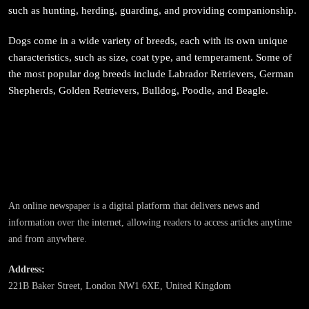
such as hunting, herding, guarding, and providing companionship.
संस्कृति
Dogs come in a wide variety of breeds, each with its own unique
आज साँझ अस्ताउँदो सूर्यलाई अर्घ्य
characteristics, such as size, coat type, and temperament. Some of
the most popular dog breeds include Labrador Retrievers, German
April 3, 2026
Shepherds, Golden Retrievers, Bulldog, Poodle, and Beagle.
समाज
महाकुम्भ मेलामा भाइरल भएकी युवती मोनालिसाले गरिन्-
An online newspaper is a digital platform that delivers news and
मुस्लिम प्रेमीसँग विवाह
information over the internet, allowing readers to access articles anytime
April 3, 2026
and from anywhere.
Address:
221B Baker Street, London NW1 6XE, United Kingdom