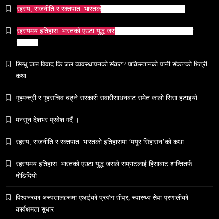
रहस्य, राजनीति र रक्तपात: भारतको इतिहासमा ‘मयूर सिंहासन’को कथा
April 3, 2026
रहस्यमय इतिहास: भारतको एउटा युद्ध जसले सम्राटलाई हिंसाबाट शान्तितर्फ
मोडिदियो
सिन्धु जल विवाद कि जल व्यवस्थापनको संकट? पाकिस्तानको पानी संकटको भित्री
समाज
कथा
५० लाख’ शुल्कको वास्तविकता: अल्टर्नेटिभ B-स्कूलहरूले
गृहमन्त्री र गृहसचिव चढ्ने सरकारी सवारीसाधनबाट समेत कालो सिसा हटाइयो
नदेखाउने कठोर सत्य
April 3, 2026
मनसून देशभर प्रवेश गर्दै ।
रहस्य, राजनीति र रक्तपात: भारतको इतिहासमा ‘मयूर सिंहासन’को कथा
रहस्यमय इतिहास: भारतको एउटा युद्ध जसले सम्राटलाई हिंसाबाट शान्तितर्फ
मोडिदियो
समाज
विश्वभरका अस्पतालहरूमा एआईको प्रयोग तीव्र, स्वास्थ्य सेवा प्रणालीको
नेपालमा युनिफिकेशन चर्चको सम्बन्ध उजागर
कार्यक्षमता सुधार
April 3, 2026