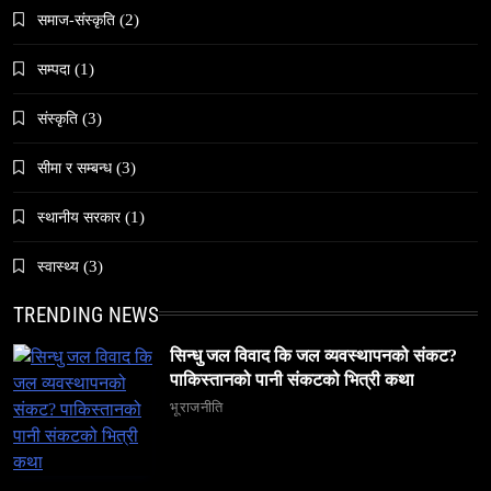
जनकपुरधाममा ‘मधेस प्रादेशिक ललितकला प्रदर्शनी
समाज-संस्कृति
(2)
२०८२’ सुरु
April 3, 2026
सम्पदा
(1)
संस्कृति
(3)
सीमा र सम्बन्ध
(3)
समाज
स्थानीय सरकार
(1)
अलउला: साउदी अरबको रेगिस्तानी मोती र सांस्कृतिक
सम्पदाको केन्द्र
स्वास्थ्य
(3)
April 3, 2026
TRENDING NEWS
सिन्धु जल विवाद कि जल व्यवस्थापनको संकट?
पाकिस्तानको पानी संकटको भित्री कथा
भूराजनीति
समाज
६ महिनामा ३३३ विदेशी नागरिक निष्कासित — ओभरस्टे,