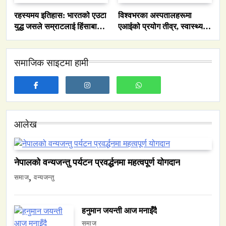
रहस्यमय इतिहास: भारतको एउटा
विश्वभरका अस्पतालहरूमा
युद्ध जसले सम्राटलाई हिंसाबाट
एआईको प्रयोग तीव्र, स्वास्थ्य
शान्तितर्फ मोडिदियो
सेवा प्रणालीको कार्यक्षमता सुधार
समाज
समाजिक साइटमा हामी
नेपालमा युनिफिकेशन चर्चको सम्बन्ध उजागर
April 3, 2026
आलेख
वन्यजन्तु
वातावरण
नेपालको वन्यजन्तु पर्यटन प्रवर्द्धनमा महत्वपूर्ण योगदान
नेपालको वन्यजन्तु पर्यटन प्रवर्द्धनमा महत्वपूर्ण योगदान
समाज
वन्यजन्तु
April 3, 2026
हनुमान जयन्ती आज मनाइँदै
समाज