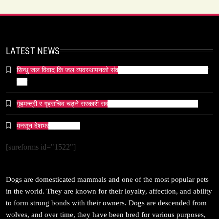
समाज-संस्कृति
ओली र लेखक पक्राउ परेपछि गृहमन्त्रीको प्रतिक्रिया ‘यो
LATEST NEWS
प्रतिशोध होइन, न्यायको सुरुवात हो’ — गृहमन्त्री
April 3, 2026
सिन्धु जल विवाद कि जल व्यवस्थापनको संकट? पाकिस्तानको पानी संकटको भित्री
कथा
गृहमन्त्री र गृहसचिव चढ्ने सरकारी सवारीसाधनबाट समेत कालो सिसा हटाइयो
मनसून देशभर प्रवेश गर्दै ।
सम्पदा
जनकपुर सहित तराई मधेसका विभिन्न स्थानहरूमा पर्व छठ
[sureforms id="1522"]
सम्पन्न
April 3, 2026
Dogs are domesticated mammals and one of the most popular pets
in the world. They are known for their loyalty, affection, and ability
to form strong bonds with their owners. Dogs are descended from
wolves, and over time, they have been bred for various purposes,