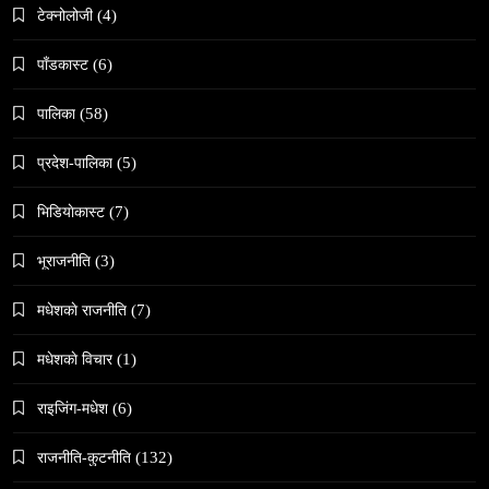
टेक्नोलोजी
(4)
समाज
वेव स्टोरी डिजिटल कथाको नयाँ रूप
पाँडकास्ट
(6)
April 3, 2026
पालिका
(58)
प्रदेश-पालिका
(5)
भिडियाेकास्ट
(7)
संस्कृति
भूराजनीति
(3)
हुम्लामा चैतलो पर्वको रौनक, सांस्कृतिक कार्यक्रम सम्पन्न
मधेशकाे राजनीति
(7)
April 3, 2026
मधेशकाे विचार
(1)
राइजिंग-मधेश
(6)
राजनीति-कुटनीति
(132)
समाज