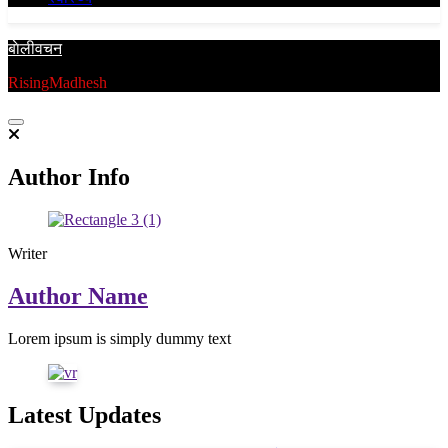
बाेलीवचन
RisingMadhesh
Author Info
Writer
Author Name
Lorem ipsum is simply dummy text
Latest Updates