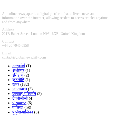
An online newspaper is a digital platform that delivers news and
information over the internet, allowing readers to access articles anytime
and from anywhere.
Address:
221B Baker Street, London NW1 6XE, United Kingdom
Contact:
+44 20 7946 0958
Email:
contact@globalnewsdaily.com
अन्तर्वार्ता
(1)
अर्थतंत्र
(1)
इतिहास
(2)
कुटनीति
(1)
खबर
(132)
जनआवाज
(3)
जलवायु परिवर्तन
(2)
टेक्नोलोजी
(4)
पाँडकास्ट
(6)
पालिका
(58)
प्रदेश-पालिका
(5)