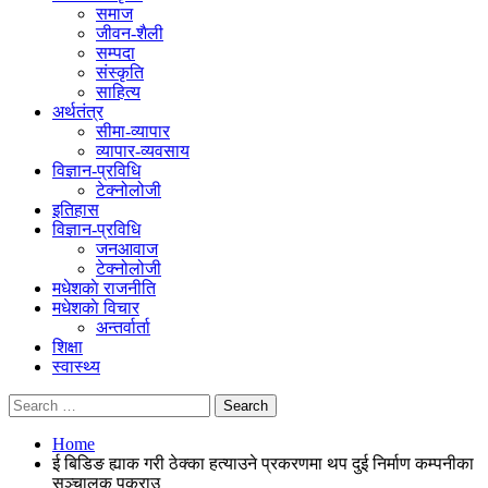
समाज
जीवन-शैली
सम्पदा
संस्कृति
साहित्य
अर्थतंत्र
सीमा-व्यापार
व्यापार-व्यवसाय
विज्ञान-प्रविधि
टेक्नोलोजी
इतिहास
विज्ञान-प्रविधि
जनआवाज
टेक्नोलोजी
मधेशकाे राजनीति
मधेशकाे विचार
अन्तर्वार्ता
शिक्षा
स्वास्थ्य
Home
ई बिडिङ ह्याक गरी ठेक्का हत्याउने प्रकरणमा थप दुई निर्माण कम्पनीका
सञ्चालक पक्राउ