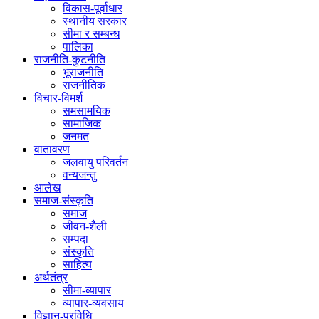
विकास-पूर्वाधार
स्थानीय सरकार
सीमा र सम्बन्ध
पालिका
राजनीति-कुटनीति
भूराजनीति
राजनीतिक
विचार-विमर्श
समसामयिक
सामाजिक
जनमत
वातावरण
जलवायु परिवर्तन
वन्यजन्तु
आलेख
समाज-संस्कृति
समाज
जीवन-शैली
सम्पदा
संस्कृति
साहित्य
अर्थतंत्र
सीमा-व्यापार
व्यापार-व्यवसाय
विज्ञान-प्रविधि