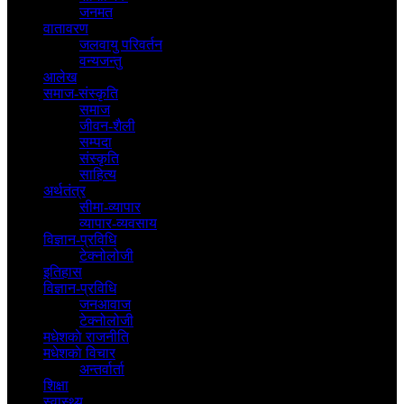
जनमत
वातावरण
जलवायु परिवर्तन
वन्यजन्तु
आलेख
समाज-संस्कृति
समाज
जीवन-शैली
सम्पदा
संस्कृति
साहित्य
अर्थतंत्र
सीमा-व्यापार
व्यापार-व्यवसाय
विज्ञान-प्रविधि
टेक्नोलोजी
इतिहास
विज्ञान-प्रविधि
जनआवाज
टेक्नोलोजी
मधेशकाे राजनीति
मधेशकाे विचार
अन्तर्वार्ता
शिक्षा
स्वास्थ्य