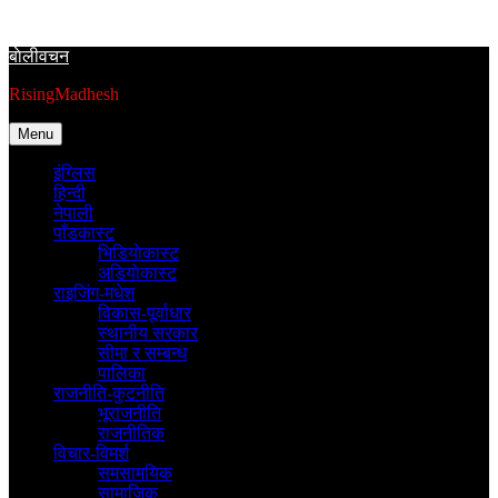
Skip
to
बाेलीवचन
content
RisingMadhesh
Menu
इंग्लिस
हिन्दी
नेपाली
पाँडकास्ट
भिडियाेकास्ट
अडियाेकास्ट
राइजिंग-मधेश
विकास-पूर्वाधार
स्थानीय सरकार
सीमा र सम्बन्ध
पालिका
राजनीति-कुटनीति
भूराजनीति
राजनीतिक
विचार-विमर्श
समसामयिक
सामाजिक