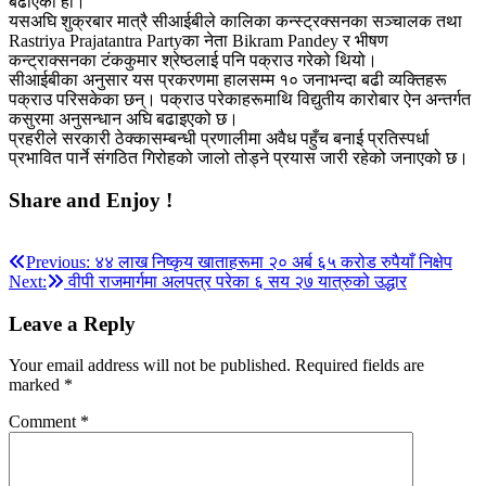
बढाएको हो।
यसअघि शुक्रबार मात्रै सीआईबीले कालिका कन्स्ट्रक्सनका सञ्चालक तथा
Rastriya Prajatantra Partyका नेता Bikram Pandey र भीषण
कन्ट्राक्सनका टंककुमार श्रेष्ठलाई पनि पक्राउ गरेको थियो।
सीआईबीका अनुसार यस प्रकरणमा हालसम्म १० जनाभन्दा बढी व्यक्तिहरू
पक्राउ परिसकेका छन्। पक्राउ परेकाहरूमाथि विद्युतीय कारोबार ऐन अन्तर्गत
कसुरमा अनुसन्धान अघि बढाइएको छ।
प्रहरीले सरकारी ठेक्कासम्बन्धी प्रणालीमा अवैध पहुँच बनाई प्रतिस्पर्धा
प्रभावित पार्ने संगठित गिरोहको जालो तोड्ने प्रयास जारी रहेको जनाएको छ।
Share and Enjoy !
Post
Previous:
४४ लाख निष्कृय खाताहरूमा २० अर्ब ६५ करोड रुपैयाँ निक्षेप
Next:
वीपी राजमार्गमा अलपत्र परेका ६ सय २७ यात्रुको उद्धार
navigation
Leave a Reply
Your email address will not be published.
Required fields are
marked
*
Comment
*