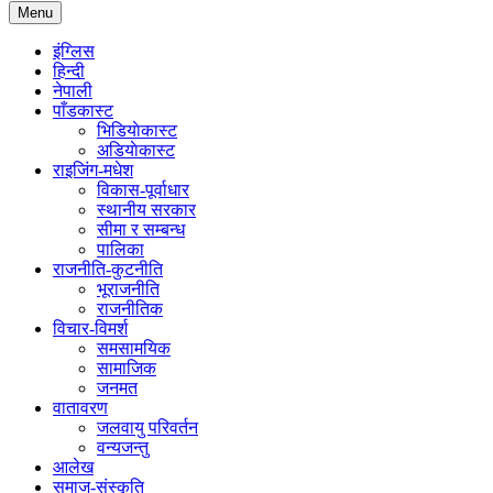
Menu
इंग्लिस
हिन्दी
नेपाली
पाँडकास्ट
भिडियाेकास्ट
अडियाेकास्ट
राइजिंग-मधेश
विकास-पूर्वाधार
स्थानीय सरकार
सीमा र सम्बन्ध
पालिका
राजनीति-कुटनीति
भूराजनीति
राजनीतिक
विचार-विमर्श
समसामयिक
सामाजिक
जनमत
वातावरण
जलवायु परिवर्तन
वन्यजन्तु
आलेख
समाज-संस्कृति