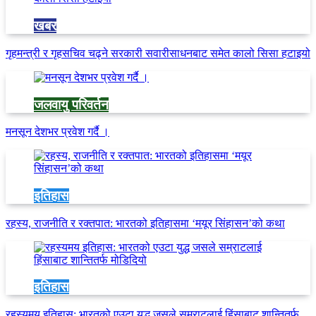
खबर
गृहमन्त्री र गृहसचिव चढ्ने सरकारी सवारीसाधनबाट समेत कालो सिसा हटाइयो
जलवायु परिवर्तन
मनसून देशभर प्रवेश गर्दै ।
इतिहास
रहस्य, राजनीति र रक्तपात: भारतको इतिहासमा ‘मयूर सिंहासन’को कथा
इतिहास
रहस्यमय इतिहास: भारतको एउटा युद्ध जसले सम्राटलाई हिंसाबाट शान्तितर्फ