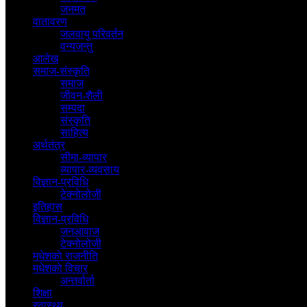
जनमत
वातावरण
जलवायु परिवर्तन
वन्यजन्तु
आलेख
समाज-संस्कृति
समाज
जीवन-शैली
सम्पदा
संस्कृति
साहित्य
अर्थतंत्र
सीमा-व्यापार
व्यापार-व्यवसाय
विज्ञान-प्रविधि
टेक्नोलोजी
इतिहास
विज्ञान-प्रविधि
जनआवाज
टेक्नोलोजी
मधेशकाे राजनीति
मधेशकाे विचार
अन्तर्वार्ता
शिक्षा
स्वास्थ्य