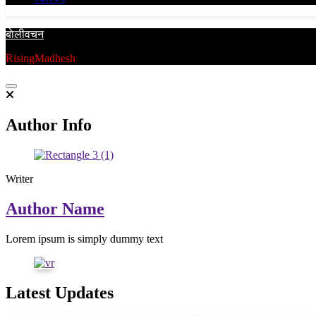
बाेलीवचन
RisingMadhesh
Author Info
Writer
Author Name
Lorem ipsum is simply dummy text
Latest Updates