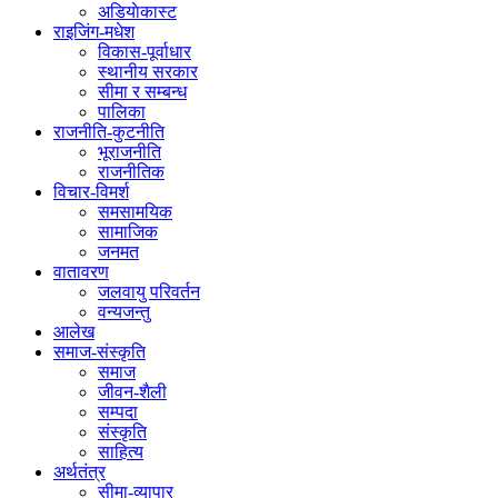
अडियाेकास्ट
राइजिंग-मधेश
विकास-पूर्वाधार
स्थानीय सरकार
सीमा र सम्बन्ध
पालिका
राजनीति-कुटनीति
भूराजनीति
राजनीतिक
विचार-विमर्श
समसामयिक
सामाजिक
जनमत
वातावरण
जलवायु परिवर्तन
वन्यजन्तु
आलेख
समाज-संस्कृति
समाज
जीवन-शैली
सम्पदा
संस्कृति
साहित्य
अर्थतंत्र
सीमा-व्यापार