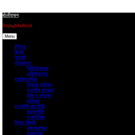
Skip
to
बाेलीवचन
content
RisingMadhesh
Menu
इंग्लिस
हिन्दी
नेपाली
पाँडकास्ट
भिडियाेकास्ट
अडियाेकास्ट
राइजिंग-मधेश
विकास-पूर्वाधार
स्थानीय सरकार
सीमा र सम्बन्ध
पालिका
राजनीति-कुटनीति
भूराजनीति
राजनीतिक
विचार-विमर्श
समसामयिक
सामाजिक