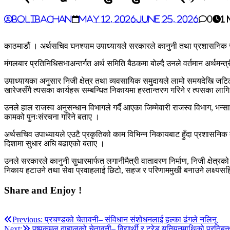
BoliBachan
May 12, 2026
June 25, 2026
0
1
काठमाडौं । अर्थसचिव घनश्याम उपाध्यायले सरकारले कानुनी तथा प्रशासनिक 
मंगलबार प्रतिनिधिसभाअन्तर्गत अर्थ समिति बैठकमा बोल्दै उनले वर्तमान अर्थमन्त
उपाध्यायका अनुसार निजी क्षेत्र तथा व्यवसायिक समुदायले लामो समयदेखि जटि
खारेजसँगै त्यसका कार्यहरू सम्बन्धित निकायमा हस्तान्तरण गरिने र त्यसका ला
उनले हाल राजस्व अनुसन्धान विभागले गर्दै आएका जिम्मेवारी राजस्व विभाग, 
कामको पुनःसंरचना गरिने बताए ।
अर्थसचिव उपाध्यायले एउटै प्रकृतिको काम विभिन्न निकायबाट हुँदा प्रशासनिक दो
दिशामा सुधार अघि बढाएको बताए ।
उनले सरकारले कानुनी सुधारमार्फत लगानीमैत्री वातावरण निर्माण, निजी क्षेत्
निकाय हटाउने तथा सेवा प्रवाहलाई छिटो, सहज र परिणाममुखी बनाउने लक्ष्यसह
Share and Enjoy !
Post
Previous:
प्रचण्डको चेतावनी– संविधान संशोधनलाई हल्का ढंगले नलिनू
Next:
पुष्पकमल दाहालको चेतावनी– विद्यार्थी र ट्रेड युनियनमाथिको प्रतिबन्