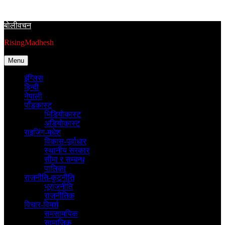
Skip
to
बाेलीवचन
content
RisingMadhesh
Menu
इंग्लिस
हिन्दी
नेपाली
पाँडकास्ट
भिडियाेकास्ट
अडियाेकास्ट
राइजिंग-मधेश
विकास-पूर्वाधार
स्थानीय सरकार
सीमा र सम्बन्ध
पालिका
राजनीति-कुटनीति
भूराजनीति
राजनीतिक
विचार-विमर्श
समसामयिक
सामाजिक