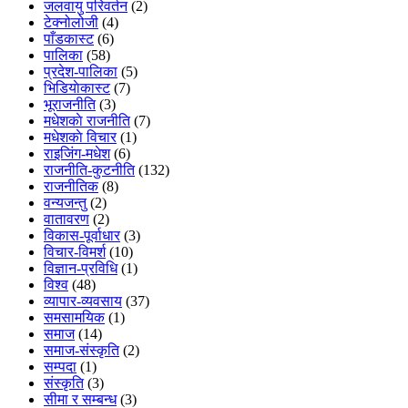
जलवायु परिवर्तन
(2)
टेक्नोलोजी
(4)
पाँडकास्ट
(6)
पालिका
(58)
प्रदेश-पालिका
(5)
भिडियाेकास्ट
(7)
भूराजनीति
(3)
मधेशकाे राजनीति
(7)
मधेशकाे विचार
(1)
राइजिंग-मधेश
(6)
राजनीति-कुटनीति
(132)
राजनीतिक
(8)
वन्यजन्तु
(2)
वातावरण
(2)
विकास-पूर्वाधार
(3)
विचार-विमर्श
(10)
विज्ञान-प्रविधि
(1)
विश्व
(48)
व्यापार-व्यवसाय
(37)
समसामयिक
(1)
समाज
(14)
समाज-संस्कृति
(2)
सम्पदा
(1)
संस्कृति
(3)
सीमा र सम्बन्ध
(3)