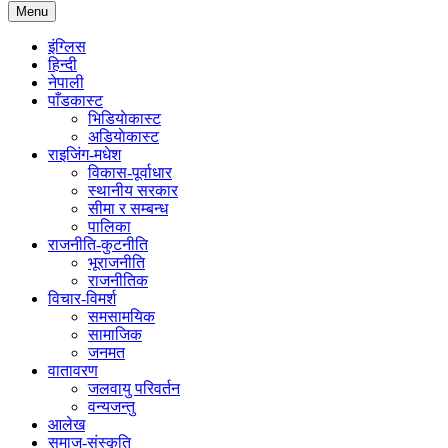
Menu
इंग्लिस
हिन्दी
नेपाली
पाँडकास्ट
भिडियाेकास्ट
अडियाेकास्ट
राइजिंग-मधेश
विकास-पूर्वाधार
स्थानीय सरकार
सीमा र सम्बन्ध
पालिका
राजनीति-कुटनीति
भूराजनीति
राजनीतिक
विचार-विमर्श
समसामयिक
सामाजिक
जनमत
वातावरण
जलवायु परिवर्तन
वन्यजन्तु
आलेख
समाज-संस्कृति