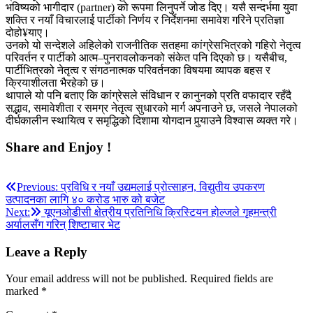
भविष्यको भागीदार (partner) को रूपमा लिनुपर्ने जोड दिए। यसै सन्दर्भमा युवा
शक्ति र नयाँ विचारलाई पार्टीको निर्णय र निर्देशनमा समावेश गरिने प्रतिज्ञा
दोहो¥याए।
उनको यो सन्देशले अहिलेको राजनीतिक सतहमा कांग्रेसभित्रको गहिरो नेतृत्व
परिवर्तन र पार्टीको आत्म–पुनरावलोकनको संकेत पनि दिएको छ। यसैबीच,
पार्टीभित्रको नेतृत्व र संगठनात्मक परिवर्तनका विषयमा व्यापक बहस र
क्रियाशीलता भैरहेको छ।
थापाले यो पनि बताए कि कांग्रेसले संविधान र कानुनको प्रति वफादार रहँदै
सद्भाव, समावेशीता र समग्र नेतृत्व सुधारको मार्ग अपनाउने छ, जसले नेपालको
दीर्घकालीन स्थायित्व र समृद्धिको दिशामा योगदान पुर्‍याउने विश्वास व्यक्त गरे।
Share and Enjoy !
Post
Previous:
प्रविधि र नयाँ उद्यमलाई प्रोत्साहन, विद्युतीय उपकरण
उत्पादनका लागि ४० करोड भारु को बजेट
navigation
Next:
यूएनओडीसी क्षेत्रीय प्रतिनिधि क्रिस्टियन होल्जले गृहमन्त्री
अर्यालसँग गरिन् शिष्टाचार भेट
Leave a Reply
Your email address will not be published.
Required fields are
marked
*