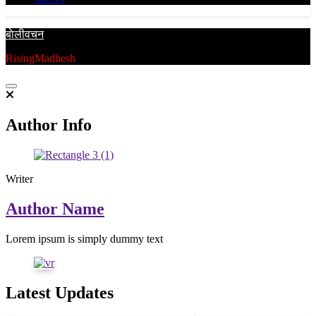
बाेलीवचन
RisingMadhesh
Author Info
Writer
Author Name
Lorem ipsum is simply dummy text
Latest Updates