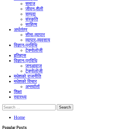
समाज
जीवन-शैली
सम्पदा
संस्कृति
साहित्य
अर्थतंत्र
सीमा-व्यापार
व्यापार-व्यवसाय
विज्ञान-प्रविधि
टेक्नोलोजी
इतिहास
विज्ञान-प्रविधि
जनआवाज
टेक्नोलोजी
मधेशकाे राजनीति
मधेशकाे विचार
अन्तर्वार्ता
शिक्षा
स्वास्थ्य
Home
Popular Posts