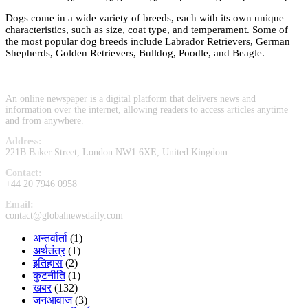
Dogs come in a wide variety of breeds, each with its own unique
characteristics, such as size, coat type, and temperament. Some of
the most popular dog breeds include Labrador Retrievers, German
Shepherds, Golden Retrievers, Bulldog, Poodle, and Beagle.
An online newspaper is a digital platform that delivers news and
information over the internet, allowing readers to access articles anytime
and from anywhere.
Address:
221B Baker Street, London NW1 6XE, United Kingdom
Contact:
+44 20 7946 0958
Email:
contact@globalnewsdaily.com
अन्तर्वार्ता
(1)
अर्थतंत्र
(1)
इतिहास
(2)
कुटनीति
(1)
खबर
(132)
जनआवाज
(3)