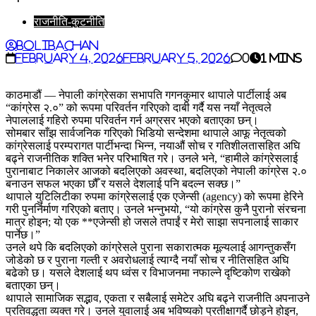
राजनीति-कुटनीति
BoliBachan
February 4, 2026
February 5, 2026
0
1 mins
काठमाडौं — नेपाली कांग्रेसका सभापति गगनकुमार थापाले पार्टीलाई अब
“कांग्रेस २.०” को रूपमा परिवर्तन गरिएको दाबी गर्दै यस नयाँ नेतृत्वले
नेपाललाई गहिरो रुपमा परिवर्तन गर्न अग्रसर भएको बताएका छन्।
सोमबार साँझ सार्वजनिक गरिएको भिडियो सन्देशमा थापाले आफू नेतृत्वको
कांग्रेसलाई परम्परागत पार्टीभन्दा भिन्न, नयाऔं सोच र गतिशीलतासहित अघि
बढ्ने राजनीतिक शक्ति भनेर परिभाषित गरे। उनले भने, “हामीले कांग्रेसलाई
पुरानाबाट निकालेर आजको बदलिएको अवस्था, बदलिएको नेपाली कांग्रेस २.०
बनाउन सफल भएका छौँ र यसले देशलाई पनि बदल्न सक्छ।”
थापाले युटिलिटीका रुपमा कांग्रेसलाई एक एजेन्सी (agency) को रूपमा हेरिने
गरी पुनर्निर्माण गरिएको बताए। उनले भन्नुभयो, “यो कांग्रेस कुनै पुरानो संरचना
मात्र होइन; यो एक **एजेन्सी हो जसले तपाईं र मेरो साझा सपनालाई साकार
पार्नेछ।”
उनले थपे कि बदलिएको कांग्रेसले पुराना सकारात्मक मूल्यलाई आगन्तुकसँग
जोडेको छ र पुराना गल्ती र अवरोधलाई त्याग्दै नयाँ सोच र नीतिसहित अघि
बढेको छ। यसले देशलाई थप ध्वंस र विभाजनमा नफाल्ने दृष्टिकोण राखेको
बताएका छन्।
थापाले सामाजिक सद्भाव, एकता र सबैलाई समेटेर अघि बढ्ने राजनीति अपनाउने
प्रतिवद्धता व्यक्त गरे। उनले युवालाई अब भविष्यको प्रतीक्षागर्दै छोड्ने होइन,