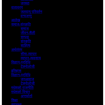
जनमत
वातावरण
जलवायु परिवर्तन
वन्यजन्तु
आलेख
समाज-संस्कृति
समाज
जीवन-शैली
सम्पदा
संस्कृति
साहित्य
अर्थतंत्र
सीमा-व्यापार
व्यापार-व्यवसाय
विज्ञान-प्रविधि
टेक्नोलोजी
इतिहास
विज्ञान-प्रविधि
जनआवाज
टेक्नोलोजी
मधेशकाे राजनीति
मधेशकाे विचार
अन्तर्वार्ता
शिक्षा
स्वास्थ्य