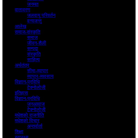
जनमत
वातावरण
जलवायु परिवर्तन
वन्यजन्तु
आलेख
समाज-संस्कृति
समाज
जीवन-शैली
सम्पदा
संस्कृति
साहित्य
अर्थतंत्र
सीमा-व्यापार
व्यापार-व्यवसाय
विज्ञान-प्रविधि
टेक्नोलोजी
इतिहास
विज्ञान-प्रविधि
जनआवाज
टेक्नोलोजी
मधेशकाे राजनीति
मधेशकाे विचार
अन्तर्वार्ता
शिक्षा
स्वास्थ्य