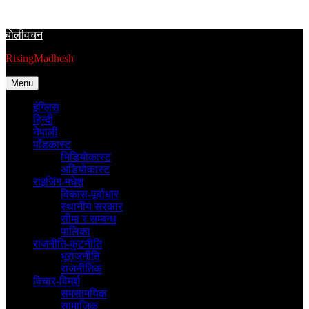
Skip
to
बाेलीवचन
content
RisingMadhesh
Menu
इंग्लिस
हिन्दी
नेपाली
पाँडकास्ट
भिडियाेकास्ट
अडियाेकास्ट
राइजिंग-मधेश
विकास-पूर्वाधार
स्थानीय सरकार
सीमा र सम्बन्ध
पालिका
राजनीति-कुटनीति
भूराजनीति
राजनीतिक
विचार-विमर्श
समसामयिक
सामाजिक