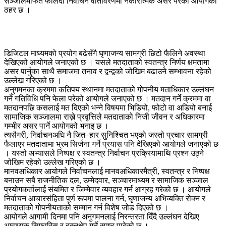
सञ्जालमार्फत फैलिँदा निर्वाचन वातावरणमा नकारात्मक असर परेको आयोगको
ठहर छ ।
डिजिटल माध्यमको प्रयोग बढेसँगै घृणाजन्य सामग्री छिटो फैलिने अवस्था
देखिएको आयोगले जनाएको छ । यसले मतदाताको स्वतन्त्र निर्णय क्षमतामा
असर पार्नुका साथै समाजमा तनाव र द्वन्द्वको जोखिम बढाउने सम्भावना रहेको
उल्लेख गरिएको छ ।
अनुगमनका क्रममा कतिपय स्थानमा मतदाताको गोपनीय मताधिकार उल्लंघन
गर्ने गतिविधि पनि फेला परेको आयोगले जनाएको छ । मतदान गर्ने क्रममा वा
मतदानपछि कसलाई मत दिएको भन्ने विषयमा भिडियो, फोटो वा अडियो बनाई
सामाजिक सञ्जालमा राख्ने प्रवृत्तिले मतदाताको निजी जीवन र अधिकारमा
गम्भीर असर पार्ने आयोगको भनाइ छ ।
त्यसैगरी, निर्वाचनअघि नै जित–हार सुनिश्चित भएको जस्तो प्रचार सामग्री
फैलाएर मतदातामा भ्रम सिर्जना गर्ने प्रयास पनि देखिएको आयोगले जनाएको छ
। यस्तो अभ्यासले निष्पक्ष र स्वतन्त्र निर्वाचन प्रक्रियामाथि प्रश्न उठ्ने
जोखिम रहेको उल्लेख गरिएको छ ।
मानवअधिकार आयोगले निर्वाचनलाई मानवअधिकारमैत्री, स्वतन्त्र र निष्पक्ष
बनाउन सबै राजनीतिक दल, उम्मेदवार, सञ्चारमाध्यम र सामाजिक सञ्जाल
प्रयोगकर्तालाई संयमित र जिम्मेवार व्यवहार गर्न आग्रह गरेको छ । आयोगले
निर्वाचन आचारसंहिता पूर्ण रूपमा पालना गर्न, घृणाजन्य अभिव्यक्ति रोक्न र
मतदाताको गोपनीयताको सम्मान गर्न विशेष जोड दिएको छ ।
आयोगले आगामी दिनमा पनि अनुगमनलाई निरन्तरता दिँदै उल्लंघन देखिए
आवश्यक सिफारिस र हस्तक्षेप गर्ने स्पष्ट पारेको छ ।