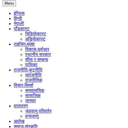
Menu
इंग्लिस
हिन्दी
नेपाली
पाँडकास्ट
भिडियाेकास्ट
अडियाेकास्ट
राइजिंग-मधेश
विकास-पूर्वाधार
स्थानीय सरकार
सीमा र सम्बन्ध
पालिका
राजनीति-कुटनीति
भूराजनीति
राजनीतिक
विचार-विमर्श
समसामयिक
सामाजिक
जनमत
वातावरण
जलवायु परिवर्तन
वन्यजन्तु
आलेख
समाज-संस्कृति