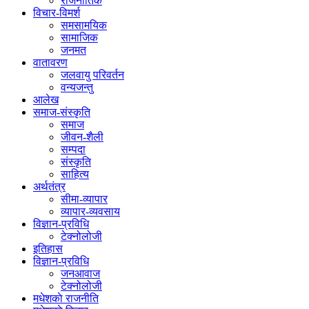
राजनीतिक
विचार-विमर्श
समसामयिक
सामाजिक
जनमत
वातावरण
जलवायु परिवर्तन
वन्यजन्तु
आलेख
समाज-संस्कृति
समाज
जीवन-शैली
सम्पदा
संस्कृति
साहित्य
अर्थतंत्र
सीमा-व्यापार
व्यापार-व्यवसाय
विज्ञान-प्रविधि
टेक्नोलोजी
इतिहास
विज्ञान-प्रविधि
जनआवाज
टेक्नोलोजी
मधेशकाे राजनीति