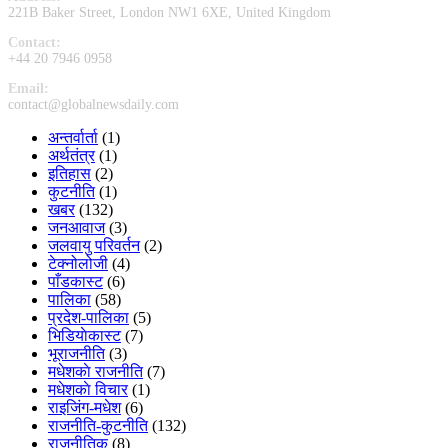
221B Baker Street, London NW1 6XE, United Kingdom
Contact:
+44 20 7946 0958
Email:
contact@globalnewsdaily.com
अन्तर्वार्ता
(1)
अर्थतंत्र
(1)
इतिहास
(2)
कुटनीति
(1)
खबर
(132)
जनआवाज
(3)
जलवायु परिवर्तन
(2)
टेक्नोलोजी
(4)
पाँडकास्ट
(6)
पालिका
(58)
प्रदेश-पालिका
(5)
भिडियाेकास्ट
(7)
भूराजनीति
(3)
मधेशकाे राजनीति
(7)
मधेशकाे विचार
(1)
राइजिंग-मधेश
(6)
राजनीति-कुटनीति
(132)
राजनीतिक
(8)