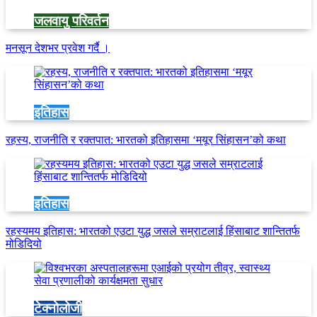
जलवायु परिवर्तन
मनसून देशभर प्रवेश गर्दै ।
इतिहास
रहस्य, राजनीति र रक्तपात: भारतको इतिहासमा ‘मयूर सिंहासन’को कथा
इतिहास
रहस्यमय इतिहास: भारतको एउटा युद्ध जसले सम्राटलाई हिंसाबाट शान्तितर्फ
मोडिदियो
टेक्नोलोजी