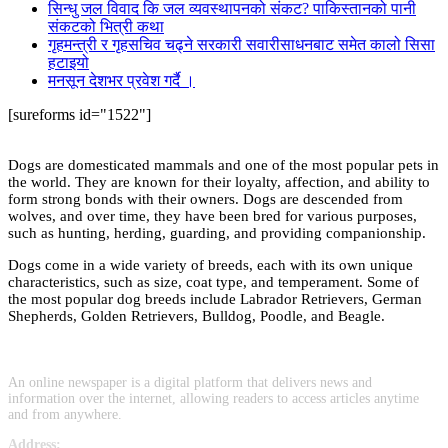
सिन्धु जल विवाद कि जल व्यवस्थापनको संकट? पाकिस्तानको पानी
संकटको भित्री कथा
गृहमन्त्री र गृहसचिव चढ्ने सरकारी सवारीसाधनबाट समेत कालो सिसा
हटाइयो
मनसून देशभर प्रवेश गर्दै ।
[sureforms id="1522"]
Dogs are domesticated mammals and one of the most popular pets in
the world. They are known for their loyalty, affection, and ability to
form strong bonds with their owners. Dogs are descended from
wolves, and over time, they have been bred for various purposes,
such as hunting, herding, guarding, and providing companionship.
Dogs come in a wide variety of breeds, each with its own unique
characteristics, such as size, coat type, and temperament. Some of
the most popular dog breeds include Labrador Retrievers, German
Shepherds, Golden Retrievers, Bulldog, Poodle, and Beagle.
An online newspaper is a digital platform that delivers news and
information over the internet, allowing readers to access articles anytime
and from anywhere.
Address: