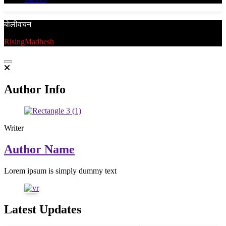
बाेलीवचन
RisingMadhesh
Author Info
Writer
Author Name
Lorem ipsum is simply dummy text
Latest Updates