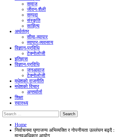
समाज
जीवन-शैली
सम्पदा
संस्कृति
साहित्य
अर्थतंत्र
सीमा-व्यापार
व्यापार-व्यवसाय
विज्ञान-प्रविधि
टेक्नोलोजी
इतिहास
विज्ञान-प्रविधि
जनआवाज
टेक्नोलोजी
मधेशकाे राजनीति
मधेशकाे विचार
अन्तर्वार्ता
शिक्षा
स्वास्थ्य
Home
निर्वाचनमा घृणाजन्य अभिव्यक्ति र गोपनीयता उल्लंघन बढ्दै :
मानवअधिकार आयोग