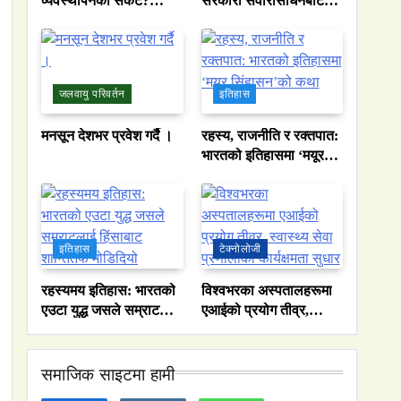
व्यवस्थापनको संकट?
सरकारी सवारीसाधनबाट
पाकिस्तानको पानी संकटको
समेत कालो सिसा हटाइयो
भित्री कथा
जलवायु परिवर्तन
इतिहास
मनसून देशभर प्रवेश गर्दै ।
रहस्य, राजनीति र रक्तपात:
भारतको इतिहासमा ‘मयूर
सिंहासन’को कथा
इतिहास
टेक्नोलोजी
रहस्यमय इतिहास: भारतको
विश्वभरका अस्पतालहरूमा
एउटा युद्ध जसले सम्राटलाई
एआईको प्रयोग तीव्र,
हिंसाबाट शान्तितर्फ
स्वास्थ्य सेवा प्रणालीको
मोडिदियो
कार्यक्षमता सुधार
समाजिक साइटमा हामी