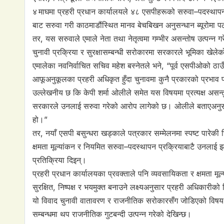
४ माघमा प्रहरी प्रधान कार्यालयले ४८ एसपीहरूको सरुवा–पदस्थाप
बाट सरुवा गरी काठमाडौंस्थित मानव बेचबिखन अनुसन्धान ब्यूरोमा प
तर, यस सरुवाले एमाले नेता तथा नेतृत्वमा गम्भीर असन्तोष उत्पन्न 
चुनावी प्रक्रिया र सुरक्षासम्बन्धी सरोकारमा सरकारले भूमिका खेलेको
एमालेका नवनिर्वाचित सचिव महेश बस्नेतले भने, “पूर्व एसपीओको ठा
आफूअनुकूलका प्रहरी अधिकृत हुँदा चुनावमा कुनै प्रकारको प्रभाव प
उल्लेखनीय छ कि केपी शर्मा ओलीले समेत यस विषयमा प्रत्यक्ष असन्तुष्
सरकारले उनलाई सरुवा गरेको आरोप लागेको छ। ओलीले बताएअनुसार, “उ
हो।”
तर, नयाँ एसपी बसुन्धरा खड्काले पत्रकार सम्मेलनमा स्पष्ट पारे
क्षमता मूल्यांकन र नियमित सरुवा–पदस्थापन प्रक्रियाबाटै उनलाई झ
प्रतिक्रिया दिइन्।
प्रहरी प्रधान कार्यालयका प्रवक्ताले पनि व्यवसायिकता र क्षमता 
सुरक्षित, निष्पक्ष र भयमुक्त बनाउने लक्ष्यअनुसार प्रहरी अधिकारी
यो विवाद चुनावी वातावरण र राजनीतिक सरोकारसँग जोडिएको विषय बन
सम्बन्धमा थप राजनीतिक गुटबन्दी उत्पन्न गरेको देखिन्छ।