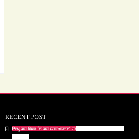
February 5, 2026
समाज
महाकुम्भ मेलामा भाइरल भएकी युवती मोनालिसाले
गरिन्- मुस्लिम प्रेमीसँग विवाह
February 5, 2026
समाज-संस्कृति
भारतको इतिहासमा पहिलोपटक मृत्यु इच्छाको
अनुमति
RECENT POST
February 5, 2026
सिन्धु जल विवाद कि जल व्यवस्थापनको संकट? पाकिस्तानको पानी संकटको
भित्री कथा