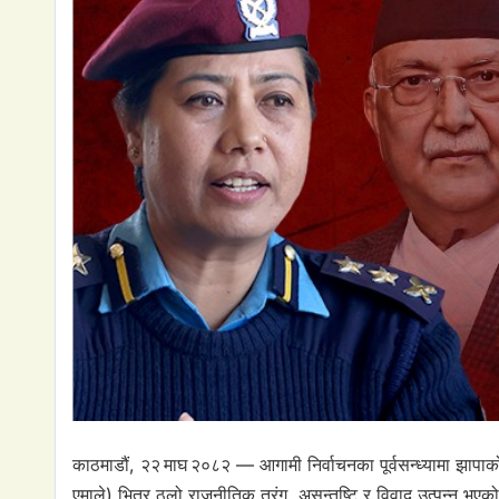
काठमाडौं, २२ माघ २०८२ — आगामी निर्वाचनका पूर्वसन्ध्यामा झापाक
एमाले) भित्र ठूलो राजनीतिक तरंग, असन्तुष्टि र विवाद उत्पन्न भए