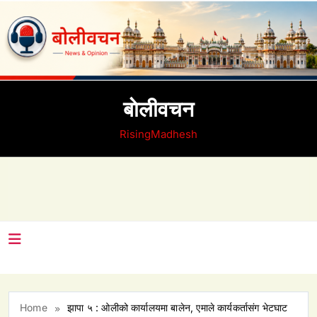
Skip
to
content
बाेलीवचन
RisingMadhesh
Home
झापा ५ : ओलीको कार्यालयमा बालेन, एमाले कार्यकर्तासंग भेटघाट