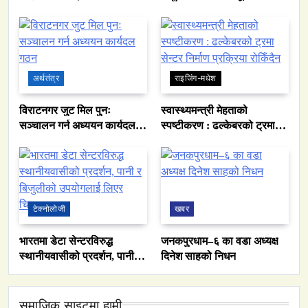
प्रगाढ बनाउने प्रतिबद्धता
छलफल
अर्थतंत्र
राइजिंग-मधेश
विराटनगर जुट मिल पुनः
स्वास्थ्यमन्त्री मेहताको
सञ्चालन गर्न अध्ययन कार्यदल
स्पष्टीकरण : ढल्केबरको ट्रमा
गठन
सेन्टर निर्माण प्रक्रिया रोकिँदैन
टेक्नोलोजी
खबर
भारतमा डेटा सेन्टरविरुद्ध
जनकपुरधाम–६ का वडा अध्यक्ष
स्थानीयवासीको प्रदर्शन, पानी र
दिनेश साहको निधन
बिजुलीको उपयोगलाई लिएर
चिन्ता
समाजिक साइटमा हामी