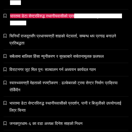
रोकिँदैन
भारतको सांस्कृतिक सम्पत्ति पुनर्स्थापना कूटनीति: एक नयाँ
वैश्विक अभियान
भारतमा डेटा सेन्टरविरुद्ध स्थानीयवासीको प्रदर्शन, पानी र बिजुलीको उपयोगलाई
February 9, 2026
लिएर चिन्ता
चिनियाँ राजदूतसँग प्रधानमन्त्री शाहको भेटवार्ता, सम्बन्ध थप प्रगाढ बनाउने
प्रतिबद्धता
सबैलामा बालिका हिंसा न्यूनीकरण र सुरक्षाबारे सचेतनामूलक छलफल
समाज
५० लाख’ शुल्कको वास्तविकता: अल्टर्नेटिभ B-स्कूलहरूले
विराटनगर जुट मिल पुनः सञ्चालन गर्न अध्ययन कार्यदल गठन
नदेखाउने कठोर सत्य
स्वास्थ्यमन्त्री मेहताको स्पष्टीकरण : ढल्केबरको ट्रमा सेन्टर निर्माण प्रक्रिया
February 9, 2026
रोकिँदैन
भारतमा डेटा सेन्टरविरुद्ध स्थानीयवासीको प्रदर्शन, पानी र बिजुलीको उपयोगलाई
लिएर चिन्ता
जनकपुरधाम–६ का वडा अध्यक्ष दिनेश साहको निधन
समाज