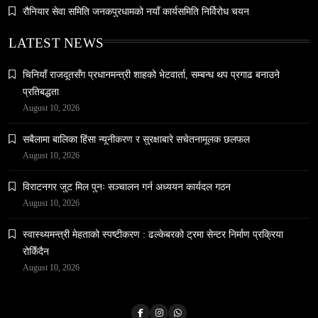
नेपालमा युनिफिकेशन चर्चको सम्बन्ध उजागर
रौनियार सेवा समिति जनकपुरधामको नयाँ कार्यसमिति निर्विरोध चयन
February 9, 2026
LATEST NEWS
चिनियाँ राजदूतसँग प्रधानमन्त्री शाहको भेटवार्ता, सम्बन्ध थप प्रगाढ बनाउने
प्रतिबद्धता
August 10, 2026
सबैलामा बालिका हिंसा न्यूनीकरण र सुरक्षाबारे सचेतनामूलक छलफल
वन्यजन्तु
वातावरण
August 10, 2026
नेपालको वन्यजन्तु पर्यटन प्रवर्द्धनमा महत्वपूर्ण योगदान
February 9, 2026
विराटनगर जुट मिल पुनः सञ्चालन गर्न अध्ययन कार्यदल गठन
August 10, 2026
स्वास्थ्यमन्त्री मेहताको स्पष्टीकरण : ढल्केबरको ट्रमा सेन्टर निर्माण प्रक्रिया
रोकिँदैन
August 10, 2026
समाज
हनुमान जयन्ती आज मनाइँदै