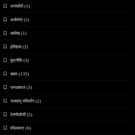
अन्तर्वार्ता
(1)
अर्थतंत्र
(2)
समाज-संस्कृति
आलेख
(1)
भारतको इतिहासमा पहिलोपटक मृत्यु इच्छाको अनुमति
February 9, 2026
इतिहास
(2)
कुटनीति
(3)
खबर
(135)
जनआवाज
(3)
समाज
नेपालमा गोरखकाली पूजाको विशेष महत्व
जलवायु परिवर्तन
(2)
February 9, 2026
टेक्नोलोजी
(5)
पाँडकास्ट
(6)