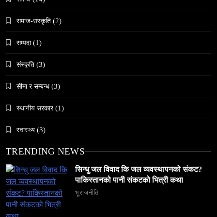
२०८२’ सुरु
February 27, 2026
समाज-संस्कृति
(2)
सम्पदा
(1)
संस्कृति
(3)
समाज
सीमा र सम्बन्ध
(3)
अलउला: साउदी अरबको रेगिस्तानी मोती र सांस्कृतिक
स्थानीय सरकार
(1)
सम्पदाको केन्द्र
February 27, 2026
स्वास्थ्य
(3)
TRENDING NEWS
सिन्धु जल विवाद कि जल व्यवस्थापनको संकट?
पाकिस्तानको पानी संकटको भित्री कथा
समाज
भूराजनीति
६ महिनामा ३३३ विदेशी नागरिक निष्कासित — ओभरस्टे,
गैरकानुनी गतिविधि र धर्म प्रचारसम्म