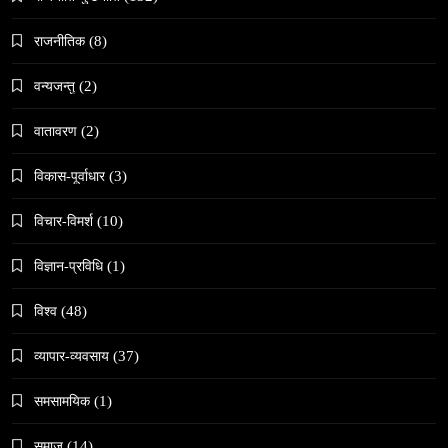
काठमाडौँमा चिरोत्थानसँगै होली पर्व शुभारम्भ
राजनीतिक
(8)
February 27, 2026
वन्यजन्तु
(2)
वातावरण
(2)
विकास-पूर्वाधार
(3)
संस्कृति
विचार-विमर्श
(10)
महाशिवरात्री गहिरो आध्यात्मिक यात्रा
February 27, 2026
विज्ञान-प्रविधि
(1)
विश्व
(48)
व्यापार-व्यवसाय
(37)
समसामयिक
(1)
समाज
जनकपुरधाममा ‘मधेस प्रादेशिक ललितकला प्रदर्शनी
समाज
(14)