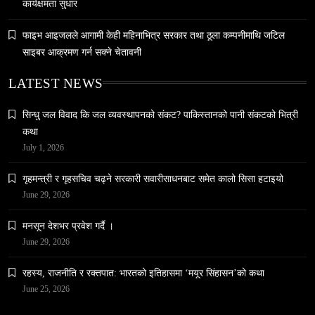
कार्यक्षमता सुधार
फाइभ आइजलले आगामी केही महिनाभित्र सरकार तथा ठूला कम्पनीमाथि जटिल
साइबर आक्रमण गर्न सक्ने चेतावनी
LATEST NEWS
वन्यजन्तु
वातावरण
सिन्धु जल विवाद कि जल व्यवस्थापनको संकट? पाकिस्तानको पानी संकटको भित्री
नेपालको वन्यजन्तु पर्यटन प्रवर्द्धनमा महत्वपूर्ण योगदान
कथा
February 27, 2026
July 1, 2026
गृहमन्त्री र गृहसचिव चढ्ने सरकारी सवारीसाधनबाट समेत कालो सिसा हटाइयो
June 29, 2026
मनसून देशभर प्रवेश गर्दै ।
June 29, 2026
समाज
हनुमान जयन्ती आज मनाइँदै
रहस्य, राजनीति र रक्तपात: भारतको इतिहासमा ‘मयूर सिंहासन’को कथा
February 27, 2026
June 25, 2026