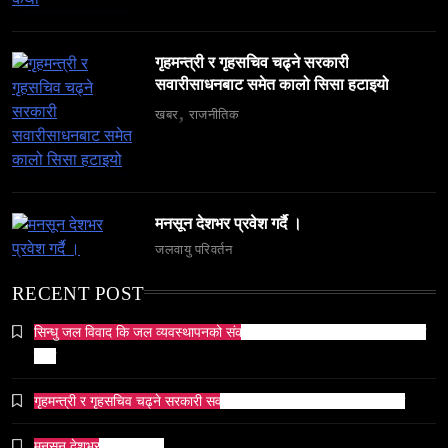
February 27, 2026
गृहमन्त्री र गृहसचिव चढ्ने सरकारी
सवारीसाधनबाट समेत कालो सिसा हटाइयो
खबर
राजनीतिक
व्यापार-व्यवसाय
समाज
टक्सारको परम्परागत धातु उद्योग संकटमा
मनसून देशभर प्रवेश गर्दै ।
February 27, 2026
जलवायु परिवर्तन
RECENT POST
सिन्धु जल विवाद कि जल व्यवस्थापनको संकट? पाकिस्तानको पानी संकटको भित्री
कथा
समाज
गृहमन्त्री र गृहसचिव चढ्ने सरकारी सवारीसाधनबाट समेत कालो सिसा हटाइयो
भारतको सांस्कृतिक सम्पत्ति पुनर्स्थापना कूटनीति: एक नयाँ
वैश्विक अभियान
मनसून देशभर प्रवेश गर्दै ।