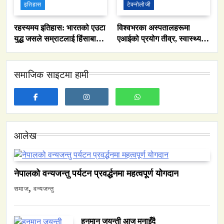
इतिहास
टेक्नोलोजी
रहस्यमय इतिहास: भारतको एउटा
विश्वभरका अस्पतालहरूमा
युद्ध जसले सम्राटलाई हिंसाबाट
एआईको प्रयोग तीव्र, स्वास्थ्य
समाज
शान्तितर्फ मोडिदियो
सेवा प्रणालीको कार्यक्षमता सुधार
नेपालमा युनिफिकेशन चर्चको सम्बन्ध उजागर
समाजिक साइटमा हामी
February 27, 2026
आलेख
वन्यजन्तु
वातावरण
नेपालको वन्यजन्तु पर्यटन प्रवर्द्धनमा महत्वपूर्ण योगदान
नेपालको वन्यजन्तु पर्यटन प्रवर्द्धनमा महत्वपूर्ण योगदान
February 27, 2026
समाज
वन्यजन्तु
हनुमान जयन्ती आज मनाइँदै