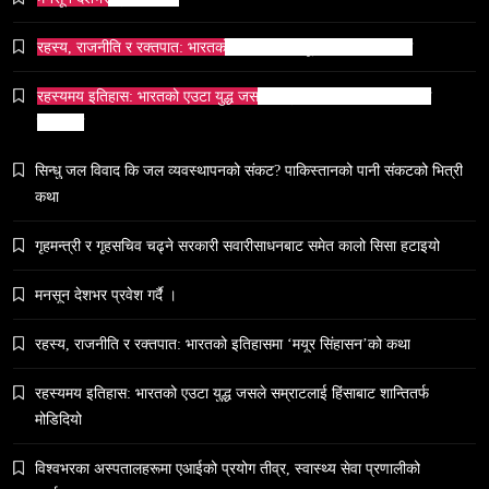
February 27, 2026
रहस्य, राजनीति र रक्तपात: भारतको इतिहासमा ‘मयूर सिंहासन’को कथा
रहस्यमय इतिहास: भारतको एउटा युद्ध जसले सम्राटलाई हिंसाबाट शान्तितर्फ
मोडिदियो
समाज
सिन्धु जल विवाद कि जल व्यवस्थापनको संकट? पाकिस्तानको पानी संकटको भित्री
५० लाख’ शुल्कको वास्तविकता: अल्टर्नेटिभ B-स्कूलहरूले
कथा
नदेखाउने कठोर सत्य
February 27, 2026
गृहमन्त्री र गृहसचिव चढ्ने सरकारी सवारीसाधनबाट समेत कालो सिसा हटाइयो
मनसून देशभर प्रवेश गर्दै ।
रहस्य, राजनीति र रक्तपात: भारतको इतिहासमा ‘मयूर सिंहासन’को कथा
रहस्यमय इतिहास: भारतको एउटा युद्ध जसले सम्राटलाई हिंसाबाट शान्तितर्फ
समाज
मोडिदियो
नेपालमा युनिफिकेशन चर्चको सम्बन्ध उजागर
February 27, 2026
विश्वभरका अस्पतालहरूमा एआईको प्रयोग तीव्र, स्वास्थ्य सेवा प्रणालीको