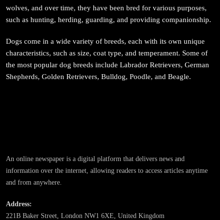
wolves, and over time, they have been bred for various purposes,
संस्कृति
such as hunting, herding, guarding, and providing companionship.
आज साँझ अस्ताउँदो सूर्यलाई अर्घ्य
Dogs come in a wide variety of breeds, each with its own unique
February 27, 2026
characteristics, such as size, coat type, and temperament. Some of
the most popular dog breeds include Labrador Retrievers, German
Shepherds, Golden Retrievers, Bulldog, Poodle, and Beagle.
समाज
महाकुम्भ मेलामा भाइरल भएकी युवती मोनालिसाले गरिन्-
मुस्लिम प्रेमीसँग विवाह
An online newspaper is a digital platform that delivers news and
February 27, 2026
information over the internet, allowing readers to access articles anytime
and from anywhere.
Address:
221B Baker Street, London NW1 6XE, United Kingdom