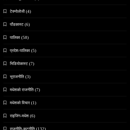
समाज
वेव स्टोरी डिजिटल कथाको नयाँ रूप
टेक्नोलोजी
(4)
February 27, 2026
पाँडकास्ट
(6)
पालिका
(58)
प्रदेश-पालिका
(5)
भिडियाेकास्ट
(7)
संस्कृति
हुम्लामा चैतलो पर्वको रौनक, सांस्कृतिक कार्यक्रम सम्पन्न
भूराजनीति
(3)
February 27, 2026
मधेशकाे राजनीति
(7)
मधेशकाे विचार
(1)
राइजिंग-मधेश
(6)
समाज
राजनीति-कुटनीति
(132)