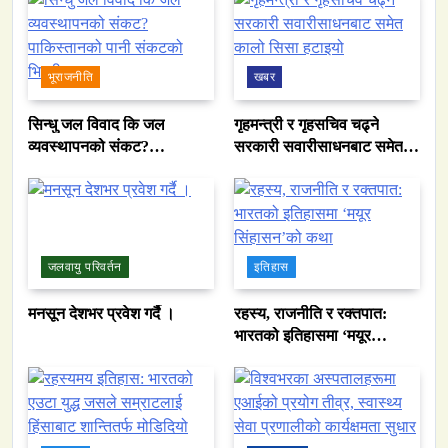
भूराजनीति
खबर
सिन्धु जल विवाद कि जल
गृहमन्त्री र गृहसचिव चढ्ने
व्यवस्थापनको संकट?
सरकारी सवारीसाधनबाट समेत
पाकिस्तानको पानी संकटको
कालो सिसा हटाइयो
भित्री कथा
जलवायु परिवर्तन
इतिहास
मनसून देशभर प्रवेश गर्दै ।
रहस्य, राजनीति र रक्तपात:
भारतको इतिहासमा ‘मयूर
सिंहासन’को कथा