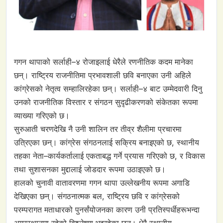
गगन थापाको सर्लाही–४ रोजाइलाई धेरैले रणनीतिक कदम मानेका
छन्। राष्ट्रिय राजनीतिमा प्रभावशाली छवि बनाएका उनी अहिले
कांग्रेसको नेतृत्व सम्हालिरहेका छन्। सर्लाही–४ बाट उम्मेदवारी दिनु
उनको राजनीतिक विस्तार र संगठन सुदृढीकरणको संकेतका रूपमा
व्याख्या गरिएको छ।
सुरुआती चरणदेखि नै उनी शालिन तर तीव्र शैलीमा प्रचारमा
उत्रिएका छन्। कांग्रेस संगठनलाई सक्रिय बनाइएको छ, स्थानीय
तहका नेता–कार्यकर्तालाई एकताबद्ध गर्ने प्रयास गरिएको छ, र विकास
तथा सुशासनका मुद्दालाई जोडदार रूपमा उठाइएको छ।
हालको चुनावी वातावरणमा गगन थापा उल्लेखनीय रूपमा अगाडि
देखिएका छन्। संगठनात्मक बल, राष्ट्रिय छवि र कांग्रेसको
परम्परागत मताधारको पुनर्संयोजनका कारण उनी प्रतिस्पर्धीहरूभन्दा
अग्रस्थानमा रहेको विश्लेषण भइरहेका छन्। धेरै स्थानीय