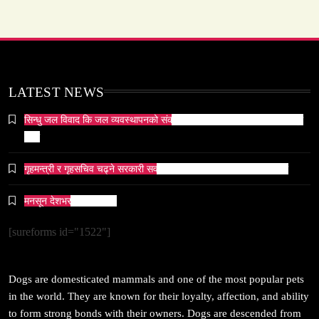
समाज-संस्कृति
ओली र लेखक पक्राउ परेपछि गृहमन्त्रीको प्रतिक्रिया ‘यो
प्रतिशोध होइन, न्यायको सुरुवात हो’ — गृहमन्त्री
February 27, 2026
LATEST NEWS
सिन्धु जल विवाद कि जल व्यवस्थापनको संकट? पाकिस्तानको पानी संकटको भित्री
कथा
गृहमन्त्री र गृहसचिव चढ्ने सरकारी सवारीसाधनबाट समेत कालो सिसा हटाइयो
सम्पदा
मनसून देशभर प्रवेश गर्दै ।
जनकपुर सहित तराई मधेसका विभिन्न स्थानहरूमा पर्व छठ
सम्पन्न
[sureforms id="1522"]
February 27, 2026
Dogs are domesticated mammals and one of the most popular pets
in the world. They are known for their loyalty, affection, and ability
to form strong bonds with their owners. Dogs are descended from