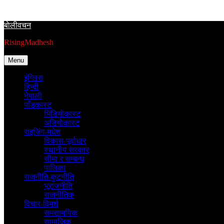
Skip
to
बाेलीवचन
content
RisingMadhesh
Menu
इंग्लिस
हिन्दी
नेपाली
पाँडकास्ट
भिडियाेकास्ट
अडियाेकास्ट
राइजिंग-मधेश
विकास-पूर्वाधार
स्थानीय सरकार
सीमा र सम्बन्ध
पालिका
राजनीति-कुटनीति
भूराजनीति
राजनीतिक
विचार-विमर्श
समसामयिक
सामाजिक