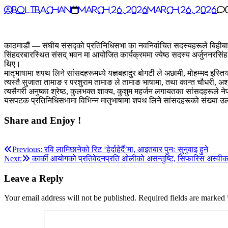
BoliBachan
March 26, 2026
March 26, 2026
काठमाडौं — संघीय संसद्को प्रतिनिधिसभा का नवनिर्वाचित सदस्यहरूले बिही
सिंहदरबारस्थित संसद् भवन मा आयोजित कार्यक्रममा ज्येष्ठ सदस्य अर्जुननरस
थिए।
मातृभाषामा शपथ लिने सांसदहरूमध्ये यज्ञबहादुर बोगटी ले अछामी, मोहम्मद इस्
त्यस्तै सुजाता तामाङ र परशुराम तामाङ ले तामाङ भाषामा, तथा कान्त चौधरी,
त्यसैगरी अनुष्का श्रेष्ठ, कुलभक्त शाक्य, कुशुम महर्जन लगायतका सांसदहरूले
यसपटक प्रतिनिधिसभामा विभिन्न मातृभाषामा शपथ लिने सांसदहरूको संख्या 
Share and Enjoy !
Post
Previous:
रवि लामिछानेको रिट ‘हेर्दाहेर्दै’मा, आइतबार पुनः सुनुवाइ हुने
Next:
कार्की आयोगको प्रतिवेदनप्रति ओलीको असन्तुष्टि, सिफारिस अस्वीका
navigation
Leave a Reply
Your email address will not be published.
Required fields are marked