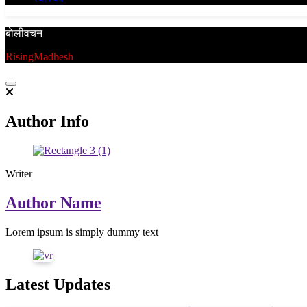
बाेलीवचन
RisingMadhesh
Author Info
Writer
Author Name
Lorem ipsum is simply dummy text
Latest Updates