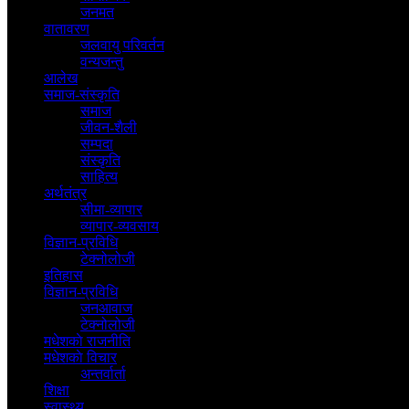
जनमत
वातावरण
जलवायु परिवर्तन
वन्यजन्तु
आलेख
समाज-संस्कृति
समाज
जीवन-शैली
सम्पदा
संस्कृति
साहित्य
अर्थतंत्र
सीमा-व्यापार
व्यापार-व्यवसाय
विज्ञान-प्रविधि
टेक्नोलोजी
इतिहास
विज्ञान-प्रविधि
जनआवाज
टेक्नोलोजी
मधेशकाे राजनीति
मधेशकाे विचार
अन्तर्वार्ता
शिक्षा
स्वास्थ्य