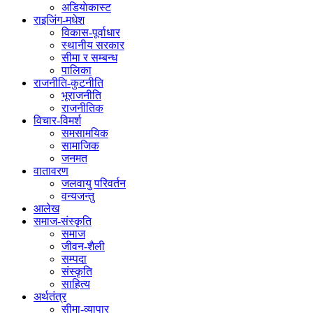
अडियाेकास्ट
राइजिंग-मधेश
विकास-पूर्वाधार
स्थानीय सरकार
सीमा र सम्बन्ध
पालिका
राजनीति-कुटनीति
भूराजनीति
राजनीतिक
विचार-विमर्श
समसामयिक
सामाजिक
जनमत
वातावरण
जलवायु परिवर्तन
वन्यजन्तु
आलेख
समाज-संस्कृति
समाज
जीवन-शैली
सम्पदा
संस्कृति
साहित्य
अर्थतंत्र
सीमा-व्यापार