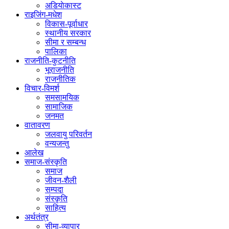
अडियाेकास्ट
राइजिंग-मधेश
विकास-पूर्वाधार
स्थानीय सरकार
सीमा र सम्बन्ध
पालिका
राजनीति-कुटनीति
भूराजनीति
राजनीतिक
विचार-विमर्श
समसामयिक
सामाजिक
जनमत
वातावरण
जलवायु परिवर्तन
वन्यजन्तु
आलेख
समाज-संस्कृति
समाज
जीवन-शैली
सम्पदा
संस्कृति
साहित्य
अर्थतंत्र
सीमा-व्यापार