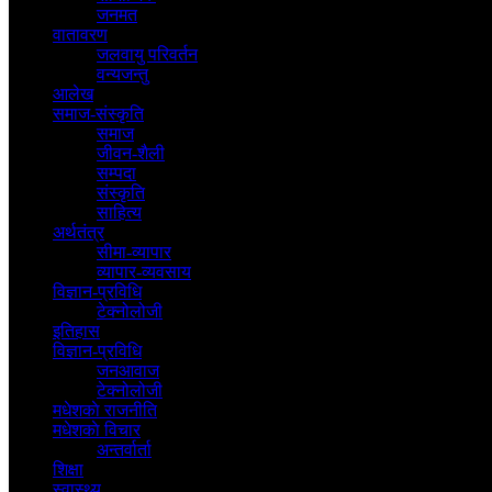
जनमत
वातावरण
जलवायु परिवर्तन
वन्यजन्तु
आलेख
समाज-संस्कृति
समाज
जीवन-शैली
सम्पदा
संस्कृति
साहित्य
अर्थतंत्र
सीमा-व्यापार
व्यापार-व्यवसाय
विज्ञान-प्रविधि
टेक्नोलोजी
इतिहास
विज्ञान-प्रविधि
जनआवाज
टेक्नोलोजी
मधेशकाे राजनीति
मधेशकाे विचार
अन्तर्वार्ता
शिक्षा
स्वास्थ्य