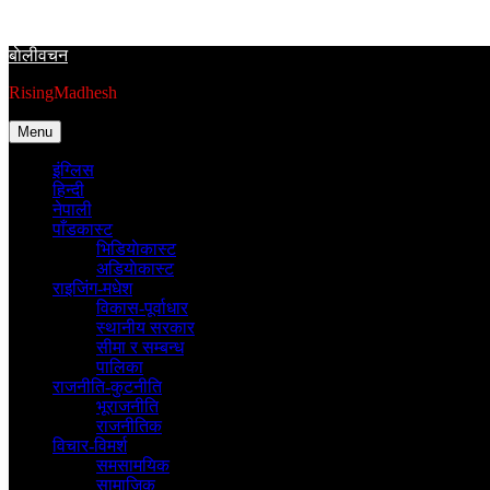
Skip
to
बाेलीवचन
content
RisingMadhesh
Menu
इंग्लिस
हिन्दी
नेपाली
पाँडकास्ट
भिडियाेकास्ट
अडियाेकास्ट
राइजिंग-मधेश
विकास-पूर्वाधार
स्थानीय सरकार
सीमा र सम्बन्ध
पालिका
राजनीति-कुटनीति
भूराजनीति
राजनीतिक
विचार-विमर्श
समसामयिक
सामाजिक