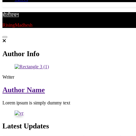
बाेलीवचन
RisingMadhesh
Author Info
Writer
Author Name
Lorem ipsum is simply dummy text
Latest Updates